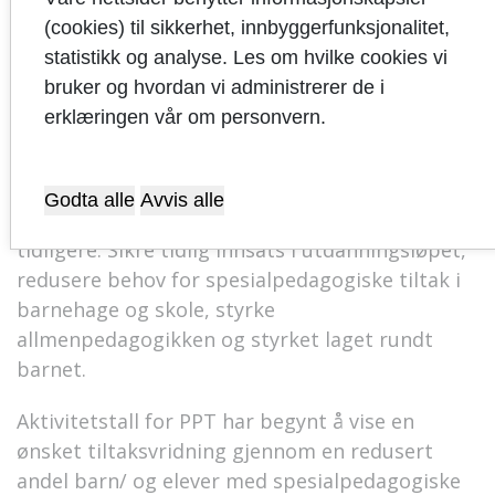
Implementering av praksis som møter dette
(cookies) til sikkerhet, innbyggerfunksjonalitet,
lovkravet er også en del av kommunens
statistikk og analyse. Les om hvilke cookies vi
aktiviteter i Oppvekstreformen.
bruker og hvordan vi administrerer de i
erklæringen vår om personvern.
Kompetanseløftet
I løpet av 2023 går prosjektet
Kompetanseløftet
Godta alle
Avvis alle
over til en satsing med samme mål som
tidligere. Sikre tidlig innsats i utdanningsløpet,
redusere behov for spesialpedagogiske tiltak i
barnehage og skole, styrke
allmenpedagogikken og styrket laget rundt
barnet.
Aktivitetstall for PPT har begynt å vise en
ønsket tiltaksvridning gjennom en redusert
andel barn/ og elever med spesialpedagogiske