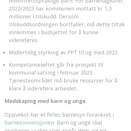
minoritetsspråklige barn. For barnehageåret
2022/2023 har kommunen mottatt kr 1,3
millioner i tilskudd. Dersom
tilskuddsordningen bortfaller, må dette tiltak
innlemmes i budsjettet for å kunne
videreføres.
Midlertidig styrking av PPT til og med 2022.
Kompetanseløftet går fra prosjekt til
kommunal satsing i februar 2023.
Tjenesteområdet må bruke ressurser for å
klare å videreføre arbeidet.
Medskaping med barn og unge
Oppvekst har et felles barnesyn forankret i
barnekonvensjonen.
Barn og unge skal
involveres i saker som angår dem, og gis