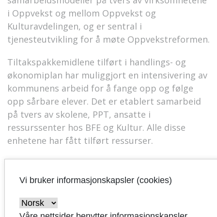
samarbeidsmodeller på tvers av virksomhetene
i Oppvekst og mellom Oppvekst og
Kulturavdelingen, og er sentral i
tjenesteutvikling for å møte Oppvekstreformen.
Tiltakspakkemidlene tilført i handlings- og
økonomiplan har muliggjort en intensivering av
kommunens arbeid for å fange opp og følge
opp sårbare elever. Det er etablert samarbeid
på tvers av skolene, PPT, ansatte i
ressurssenter hos BFE og Kultur. Alle disse
enhetene har fått tilført ressurser.
Et
nytt lovkrav i alle velferdslover
trådte i kraft i
august 2022. Lovendringene forsterker alle
Vi bruker informasjonskapsler (cookies)
velferdstjenesters plikt til å samarbeide om
oppfølging av barn og unge når samarbeid er
nødvendig for å gi helhetlig og koordinert hjelp.
Våre nettsider benytter informasjonskapsler