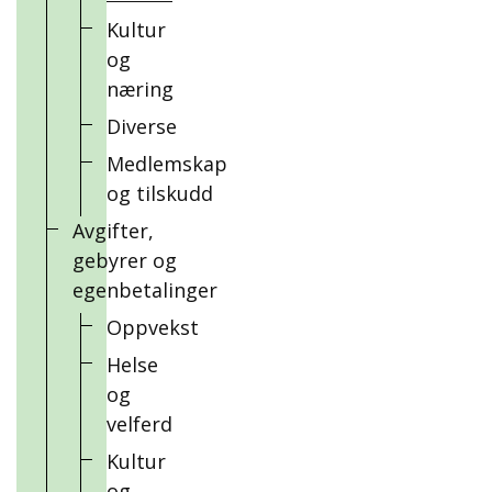
Kultur
og
næring
Diverse
Medlemskap
og tilskudd
Avgifter,
gebyrer og
egenbetalinger
Oppvekst
Helse
og
velferd
Kultur
og