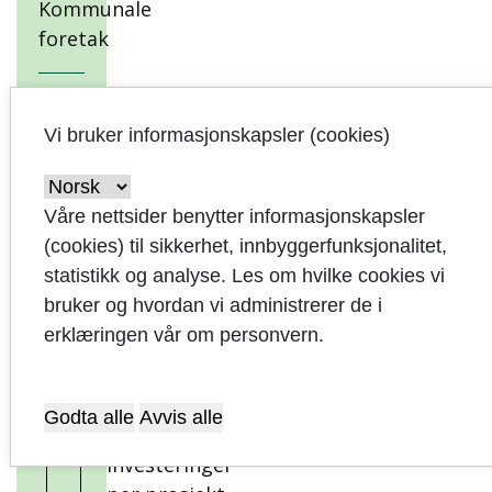
Kommunale
foretak
Økonomireglement
Vi bruker informasjonskapsler (cookies)
Vedlegg til
økonomiplanen
Våre nettsider benytter informasjonskapsler
Hovedtall
(cookies) til sikkerhet, innbyggerfunksjonalitet,
Bevilgningsoversikt
statistikk og analyse. Les om hvilke cookies vi
drift
bruker og hvordan vi administrerer de i
Budsjettskjema
erklæringen vår om personvern.
tjenesteområdene
Bevilgningsoversikt
Godta alle
Avvis alle
investering
Investeringer