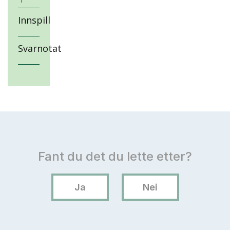
Innspill
Svarnotat