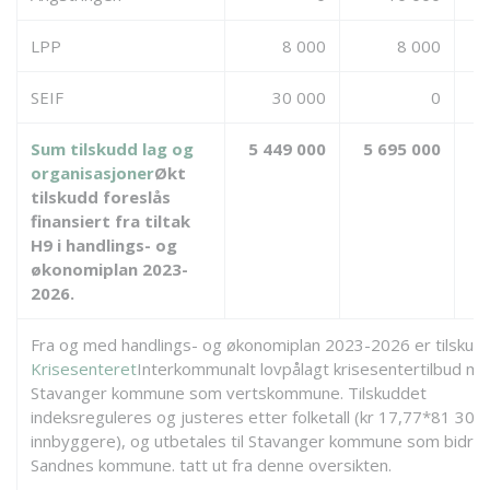
LPP
8 000
8 000
SEIF
30 000
0
Sum tilskudd lag og
5 449 000
5 695 000
organisasjoner
Økt
tilskudd foreslås
finansiert fra tiltak
H9 i handlings- og
økonomiplan 2023-
2026.
Fra og med handlings- og økonomiplan 2023-2026 er tilskudde
Krisesenteret
Interkommunalt lovpålagt krisesentertilbud m
Stavanger kommune som vertskommune. Tilskuddet
indeksreguleres og justeres etter folketall (kr 17,77*81 305
innbyggere), og utbetales til Stavanger kommune som bidrag
Sandnes kommune.
tatt ut fra denne oversikten.