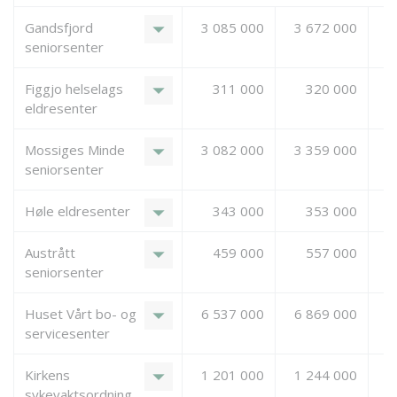
arrow_drop_down
Gandsfjord
3 085 000
3 672 000
seniorsenter
arrow_drop_down
Figgjo helselags
311 000
320 000
eldresenter
arrow_drop_down
Mossiges Minde
3 082 000
3 359 000
seniorsenter
arrow_drop_down
Høle eldresenter
343 000
353 000
arrow_drop_down
Austrått
459 000
557 000
seniorsenter
arrow_drop_down
Huset Vårt bo- og
6 537 000
6 869 000
servicesenter
arrow_drop_down
Kirkens
1 201 000
1 244 000
sykevaktsordning