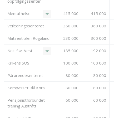
oppfølgingssenter
arrow_drop_down
Mental helse
415 000
415 000
Veiledningssenteret
360 000
360 000
Matsentralen Rogaland
230 000
300 000
arrow_drop_down
Nok. Sør-Vest
185 000
192 000
Kirkens SOS
100 000
100 000
Pårørendesenteret
80 000
80 000
Kompasset Blå Kors
80 000
80 000
Pensjonistforbundet
60 000
60 000
trening Austrått