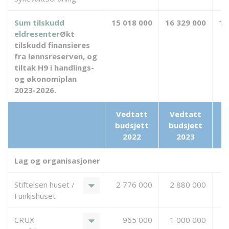
Sum tilskudd
15 018 000
16 329 000
1 
eldresenter
Økt
tilskudd finansieres
fra lønnsreserven, og
tiltak H9 i handlings-
og økonomiplan
2023-2026.
Vedtatt
Vedtatt
E
budsjett
budsjett
2022
2023
Lag og organisasjoner
arrow_drop_down
Stiftelsen huset /
2 776 000
2 880 000
Funkishuset
arrow_drop_down
CRUX
965 000
1 000 000