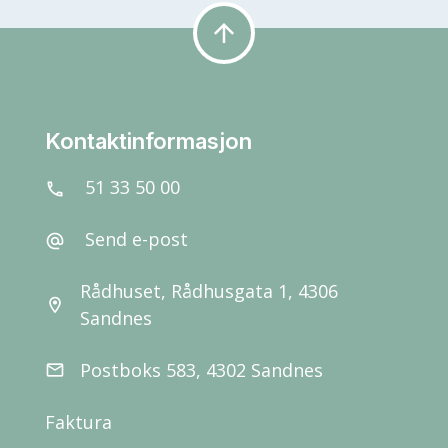
arrow_upward
Kontaktinformasjon
51 33 50 00
call
Send e-post
alternate_email
Rådhuset, Rådhusgata 1, 4306
location_on
Sandnes
Postboks 583, 4302 Sandnes
email
Faktura