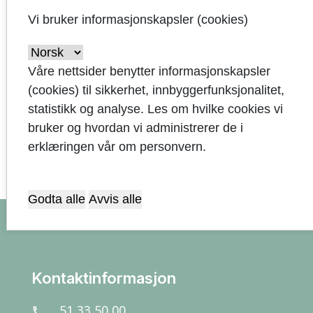
Parkering i Sandnes
Vi bruker informasjonskapsler (cookies)
Våre nettsider benytter informasjonskapsler
Transport for ungdom
(cookies) til sikkerhet, innbyggerfunksjonalitet,
statistikk og analyse. Les om hvilke cookies vi
bruker og hvordan vi administrerer de i
erklæringen vår om personvern.
Godta alle
Avvis alle
arrow_upward
Kontaktinformasjon
51 33 50 00
call