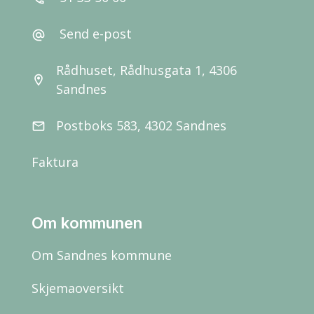
Send e-post
alternate_email
Rådhuset, Rådhusgata 1, 4306
location_on
Sandnes
Postboks 583, 4302 Sandnes
email
Faktura
Om kommunen
Om Sandnes kommune
Skjemaoversikt