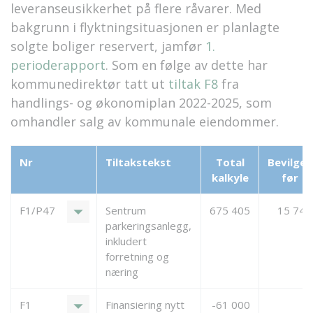
leveranseusikkerhet på flere råvarer. Med
bakgrunn i flyktningsituasjonen er planlagte
solgte boliger reservert, jamfør
1.
perioderapport
. Som en følge av dette har
kommunedirektør tatt ut
tiltak F8
fra
handlings- og økonomiplan 2022-2025, som
omhandler salg av kommunale eiendommer.
Nr
Tiltakstekst
Total
Bevilget
kalkyle
før
arrow_drop_down
F1/P47
Sentrum
675 405
15 746
parkeringsanlegg,
inkludert
forretning og
næring
arrow_drop_down
F1
Finansiering nytt
-61 000