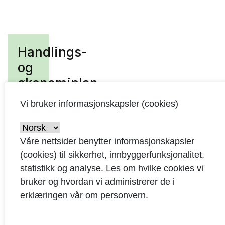
Handlings-
og
økonomiplan
2023-
Vi bruker informasjonskapsler (cookies)
2026
Innledning
Våre nettsider benytter informasjonskapsler
(cookies) til sikkerhet, innbyggerfunksjonalitet,
Kommunestyrets
statistikk og analyse. Les om hvilke cookies vi
vedtak
bruker og hvordan vi administrerer de i
erklæringen vår om personvern.
Kommuneplan
og bærekraft