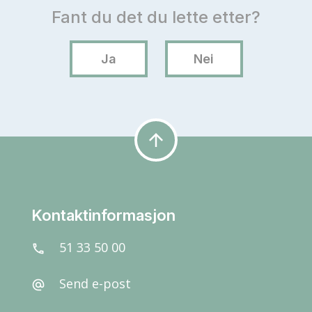
arrow_upward
Kontaktinformasjon
51 33 50 00
call
Send e-post
alternate_email