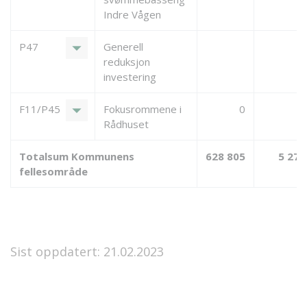
Indre Vågen
arrow_drop_down
P47
Generell
reduksjon
investering
arrow_drop_down
F11/P45
Fokusrommene i
0
Rådhuset
Totalsum Kommunens
628 805
5 279
fellesområde
Sist oppdatert: 21.02.2023