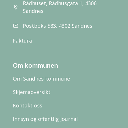
Rådhuset, Rådhusgata 1, 4306
location_on
Sandnes
Postboks 583, 4302 Sandnes
email
Faktura
Om kommunen
Om Sandnes kommune
Skjemaoversikt
Kontakt oss
Innsyn og offentlig journal