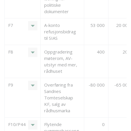
politiske
dokumenter
arrow_drop_down
F7
A-konto
53 000
20 000
refusjonsbidrag
til SIAS
arrow_drop_down
F8
Oppgradering
400
200
møterom, AV-
utstyr med mer,
rådhuset
arrow_drop_down
F9
Overføring fra
-80 000
-65 000
Sandnes
Tomteselskap
KF, salg av
rådhusmarka
arrow_drop_down
F10/P44
Flytende
0
svømmebasseng