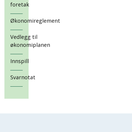
foretak
Økonomireglement
Vedlegg til
økonomiplanen
Innspill
Svarnotat