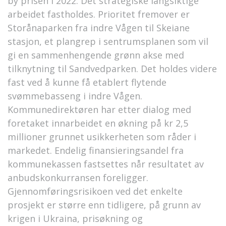
by prisen i 2022. Det strategiske langsiktige
arbeidet fastholdes. Prioritet fremover er
Storånaparken fra indre Vågen til Skeiane
stasjon, et plangrep i sentrumsplanen som vil
gi en sammenhengende grønn akse med
tilknytning til Sandvedparken. Det holdes videre
fast ved å kunne få etablert flytende
svømmebasseng i indre Vågen.
Kommunedirektøren har etter dialog med
foretaket innarbeidet en økning på kr 2,5
millioner grunnet usikkerheten som råder i
markedet. Endelig finansieringsandel fra
kommunekassen fastsettes når resultatet av
anbudskonkurransen foreligger.
Gjennomføringsrisikoen ved det enkelte
prosjekt er større enn tidligere, på grunn av
krigen i Ukraina, prisøkning og