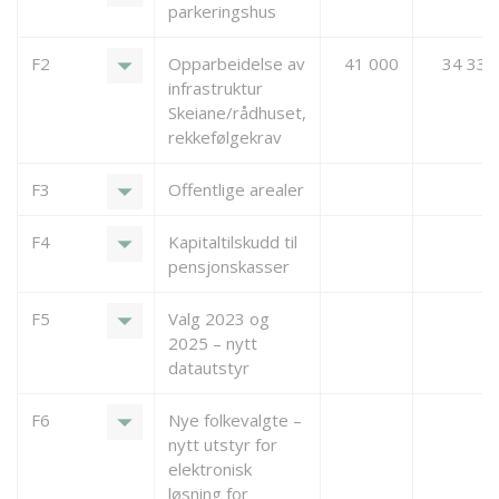
parkeringshus
arrow_drop_down
F2
Opparbeidelse av
41 000
34 333
infrastruktur
Skeiane/rådhuset,
rekkefølgekrav
arrow_drop_down
F3
Offentlige arealer
arrow_drop_down
F4
Kapitaltilskudd til
pensjonskasser
arrow_drop_down
F5
Valg 2023 og
2025 – nytt
datautstyr
arrow_drop_down
F6
Nye folkevalgte –
nytt utstyr for
elektronisk
løsning for