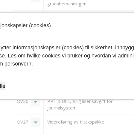
grunnbemanningen
Helsestasjonstjenester, PPT, barne- o
sjonskapsler (cookies)
arrow_drop_down
OV22
BFE, tilskudd, kommunalt rusarbeid 6
stillinger. Opptrappingsplan
ytter informasjonskapsler (cookies) til sikkerhet, innbygg
arrow_drop_down
OV23
PPT, selvfinansiering av årsverk
yse. Les om hvilke cookies vi bruker og hvordan vi adminis
m personvern.
arrow_drop_down
OV24
BFE, oppvekstreform
arrow_drop_down
OV25
BFE, 3 årsverk i avdeling undersøkelse
lle
oppfølging
arrow_drop_down
OV26
PPT & BFE, årlig lisensavgift for
journalsystem
arrow_drop_down
OV27
Videreføring av tiltakspakke