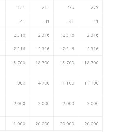
121
212
276
279
-41
-41
-41
-41
2 316
2 316
2 316
2 316
-2 316
-2 316
-2 316
-2 316
18 700
18 700
18 700
18 700
900
4 700
11 100
11 100
2 000
2 000
2 000
2 000
11 000
20 000
20 000
20 000