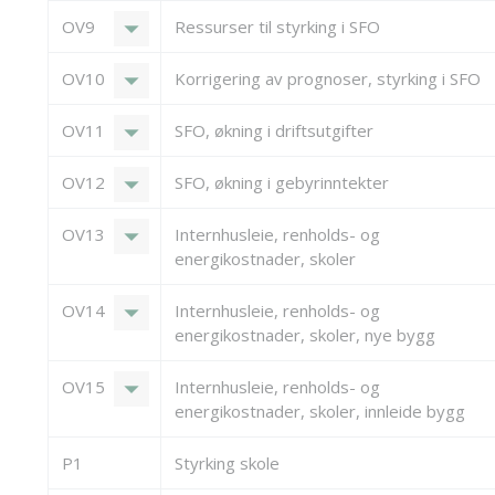
arrow_drop_down
OV9
Ressurser til styrking i SFO
arrow_drop_down
OV10
Korrigering av prognoser, styrking i SFO
arrow_drop_down
OV11
SFO, økning i driftsutgifter
arrow_drop_down
OV12
SFO, økning i gebyrinntekter
arrow_drop_down
OV13
Internhusleie, renholds- og
energikostnader, skoler
arrow_drop_down
OV14
Internhusleie, renholds- og
energikostnader, skoler, nye bygg
arrow_drop_down
OV15
Internhusleie, renholds- og
energikostnader, skoler, innleide bygg
P1
Styrking skole