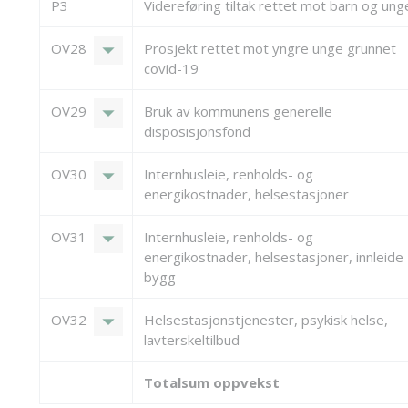
P3
Videreføring tiltak rettet mot barn og ung
arrow_drop_down
OV28
Prosjekt rettet mot yngre unge grunnet
covid-19
arrow_drop_down
OV29
Bruk av kommunens generelle
disposisjonsfond
arrow_drop_down
OV30
Internhusleie, renholds- og
energikostnader, helsestasjoner
arrow_drop_down
OV31
Internhusleie, renholds- og
energikostnader, helsestasjoner, innleide
bygg
arrow_drop_down
OV32
Helsestasjonstjenester, psykisk helse,
lavterskeltilbud
Totalsum oppvekst