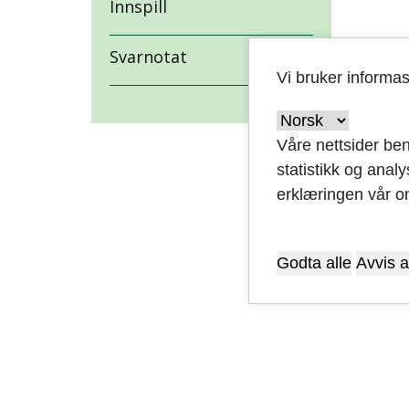
Innspill
Svarnotat
Vi bruker informa
Våre nettsider ben
statistikk og anal
erklæringen vår o
Godta alle
Avvis a