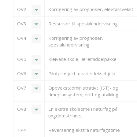
arrow_drop_down
OV2
Korrigering av prognoser, elevtallsvekst
arrow_drop_down
OV3
Ressurser til spesialundervisning
arrow_drop_down
OV4
Korrigering av prognoser,
spesialundervisning
arrow_drop_down
OV5
Kleivane skole, læremiddelpakke
arrow_drop_down
OV6
Pilotprosjekt, utvidet leksehjelp
arrow_drop_down
OV7
Oppvekstadministrativt (IST)- og
timeplansystem, drift og utvikling
arrow_drop_down
OV8
En ekstra skoletime i naturfag på
ungdomstrinnet
TP4
Reversering ekstra naturfagstime