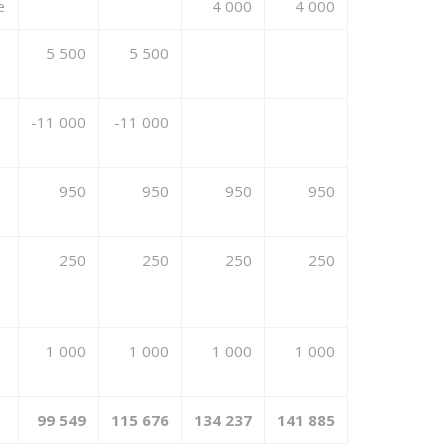
e
4 000
4 000
5 500
5 500
-11 000
-11 000
950
950
950
950
250
250
250
250
1 000
1 000
1 000
1 000
99 549
115 676
134 237
141 885