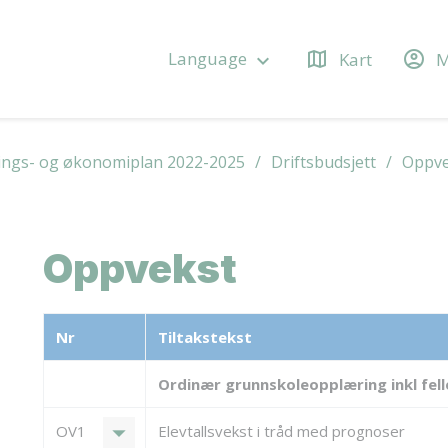
map
account_circle
Language
Kart
M
keyboard_arrow_down
ings- og økonomiplan 2022-2025
Driftsbudsjett
Oppve
Oppvekst
Nr
Tiltakstekst
Ordinær grunnskoleopplæring inkl fell
arrow_drop_down
OV1
Elevtallsvekst i tråd med prognoser