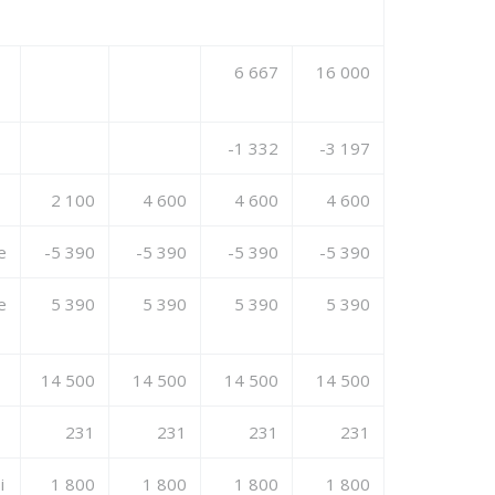
6 667
16 000
-1 332
-3 197
2 100
4 600
4 600
4 600
e
-5 390
-5 390
-5 390
-5 390
e
5 390
5 390
5 390
5 390
14 500
14 500
14 500
14 500
231
231
231
231
i
1 800
1 800
1 800
1 800