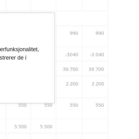
g familieenheten
990
990
990
erfunksjonalitet,
-3 040
-3040
-3 040
trerer de i
36 700
36 700
36 700
36 700
2 200
2 200
2 200
2 200
550
550
550
550
5 500
5 500