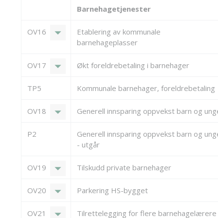
Barnehagetjenester
arrow_drop_down
OV16
Etablering av kommunale
barnehageplasser
arrow_drop_down
OV17
Økt foreldrebetaling i barnehager
TP5
Kommunale barnehager, foreldrebetaling
arrow_drop_down
OV18
Generell innsparing oppvekst barn og ung
P2
Generell innsparing oppvekst barn og ung
- utgår
arrow_drop_down
OV19
Tilskudd private barnehager
arrow_drop_down
OV20
Parkering HS-bygget
arrow_drop_down
OV21
Tilrettelegging for flere barnehagelærere 