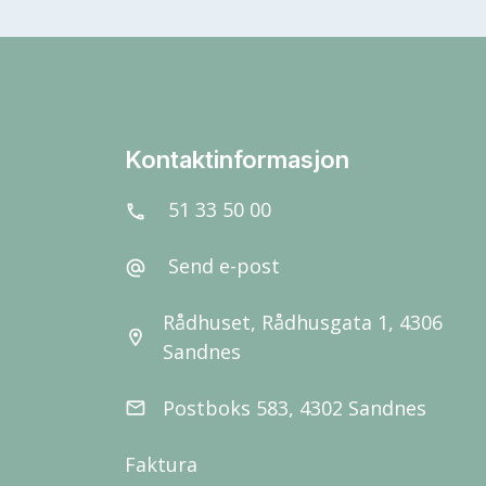
Kontaktinformasjon
51 33 50 00
call
Send e-post
alternate_email
Rådhuset, Rådhusgata 1, 4306
location_on
Sandnes
Postboks 583, 4302 Sandnes
email
Faktura