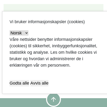
Bildegalleri
Vi bruker informasjonskapsler (cookies)
Kommunale avgifter
Våre nettsider benytter informasjonskapsler
(cookies) til sikkerhet, innbyggerfunksjonalitet,
statistikk og analyse. Les om hvilke cookies vi
bruker og hvordan vi administrerer de i
Prisdryss til Sandnes kommune
erklæringen vår om personvern.
Godta alle
Avvis alle
arrow_upward