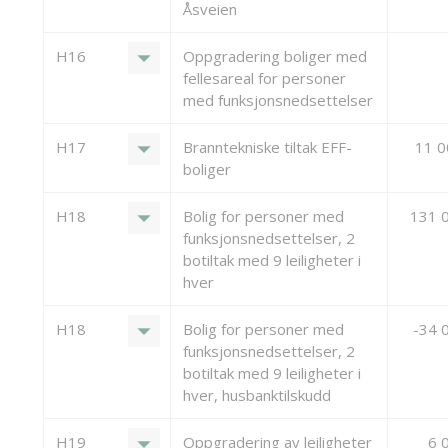
Åsveien
arrow_drop_down
H16
Oppgradering boliger med
fellesareal for personer
med funksjonsnedsettelser
arrow_drop_down
H17
Branntekniske tiltak EFF-
11 
boliger
arrow_drop_down
H18
Bolig for personer med
131 
funksjonsnedsettelser, 2
botiltak med 9 leiligheter i
hver
arrow_drop_down
H18
Bolig for personer med
-34 
funksjonsnedsettelser, 2
botiltak med 9 leiligheter i
hver, husbanktilskudd
arrow_drop_down
H19
Oppgradering av leiligheter
6 