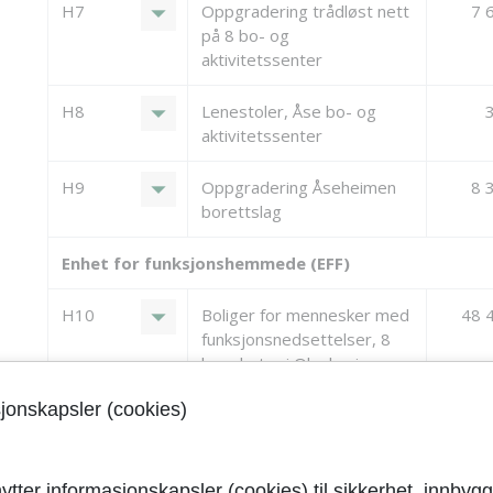
arrow_drop_down
H7
Oppgradering trådløst nett
7 
på 8 bo- og
aktivitetssenter
arrow_drop_down
H8
Lenestoler, Åse bo- og
aktivitetssenter
arrow_drop_down
H9
Oppgradering Åseheimen
8 
borettslag
Enhet for funksjonshemmede (EFF)
arrow_drop_down
H10
Boliger for mennesker med
48 
funksjonsnedsettelser, 8
boenheter i Olsokveien
sjonskapsler (cookies)
arrow_drop_down
H10
Boliger for mennesker med
-13 
funksjonsnedsettelser, 8
boenheter i Olsokveien.
Tilskudd
ytter informasjonskapsler (cookies) til sikkerhet, innbygg