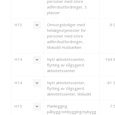
personer med store
adferdsutfordringer, 5
plasser
arrow_drop_down
H13
Omsorgsboliger med
-9 
heldøgnstjenester for
personer med store
adferdsutfordringer,
tilskudd Husbanken
arrow_drop_down
H14
Nytt aktivitetssenter,
164 
flytting av Vågsgjerd
aktivitetssenter
arrow_drop_down
H14
Nytt aktivitetssenter,
-81 
flytting av Vågsgjerd
aktivitetssenter, tilskudd
arrow_drop_down
H15
Planlegging
7 
påbygg/ombygging/nybygg