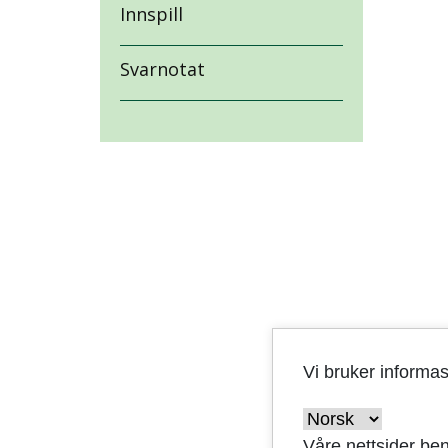
Innspill
Svarnotat
Vi bruker informa
Våre nettsider ben