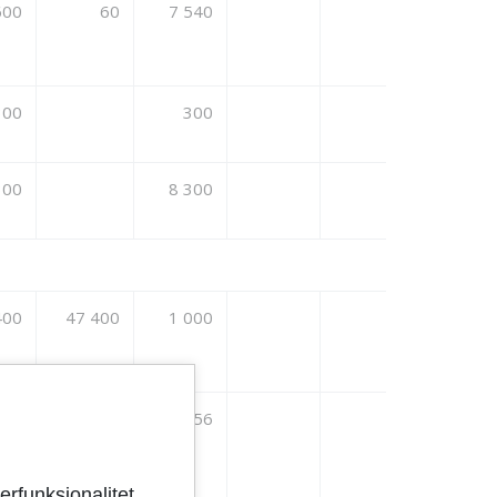
600
60
7 540
300
300
300
8 300
400
47 400
1 000
656
-13 656
erfunksjonalitet,