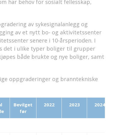
om har behov for sosialt fellesskap,
ppgradering av sykesignalanlegg og
gging av et nytt bo- og aktivitetssenter
tetssenter senere i 10-årsperioden. I
 det i ulike typer boliger til grupper
 kjøpes både brukte og nye boliger, samt
sige oppgraderinger og branntekniske
l
Bevilget
2022
2023
2024
2025
le
før