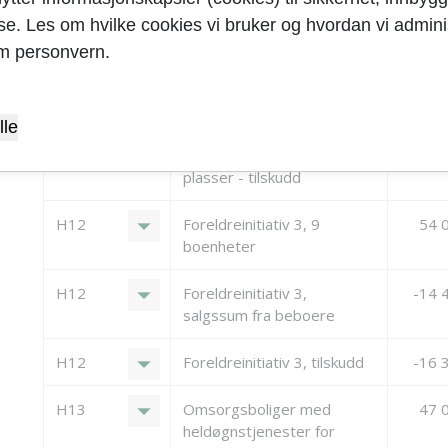
yse. Les om hvilke cookies vi bruker og hvordan vi adminis
arrow_drop_down
H11
Bofellesskap for unge
75 
m personvern.
funksjonshemmede med 9
plasser
lle
arrow_drop_down
H11
Bofellesskap for unge
-15 
funksjonshemmede med 9
plasser - tilskudd
arrow_drop_down
H12
Foreldreinitiativ 3, 9
54 
boenheter
arrow_drop_down
H12
Foreldreinitiativ 3,
-14 
salgssum fra beboere
arrow_drop_down
H12
Foreldreinitiativ 3, tilskudd
-16 
arrow_drop_down
H13
Omsorgsboliger med
47 
heldøgnstjenester for