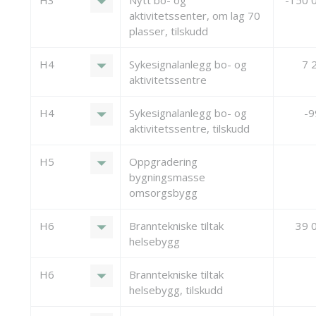
arrow_drop_down
H3
Nytt bo- og
-150 
aktivitetssenter, om lag 70
plasser, tilskudd
arrow_drop_down
H4
Sykesignalanlegg bo- og
7 
aktivitetssentre
arrow_drop_down
H4
Sykesignalanlegg bo- og
-
aktivitetssentre, tilskudd
arrow_drop_down
H5
Oppgradering
bygningsmasse
omsorgsbygg
arrow_drop_down
H6
Branntekniske tiltak
39 
helsebygg
arrow_drop_down
H6
Branntekniske tiltak
helsebygg, tilskudd