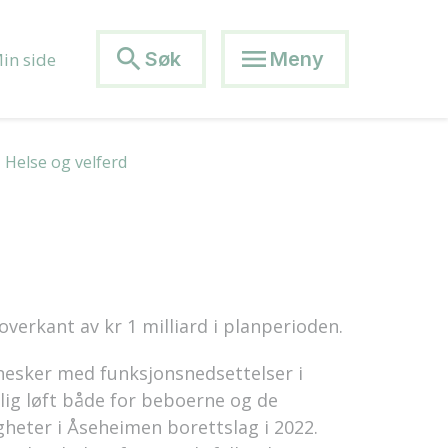
search
menu
Søk
Meny
in side
Helse og velferd
 overkant av kr 1 milliard i planperioden.
nnesker med funksjonsnedsettelser i
elig løft både for beboerne og de
igheter i Åseheimen borettslag i 2022.