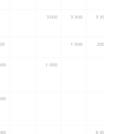
3300
3 300
3 300
3 300
000
1 000
2000
2000
000
1 000
000
000
6 000