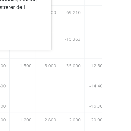
trerer de i
410
1 700
4 500
69 210
363
-15 363
000
1 500
5 000
35 000
12 500
400
-14 400
300
-16 300
000
1 200
2 800
2 000
20 000
21 000