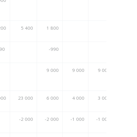
000
200
5 400
1 800
990
-990
9 000
9 000
9 000
10 000
000
23 000
6 000
4 000
3 000
3 000
-2 000
-2 000
-1 000
-1 000
-1 000