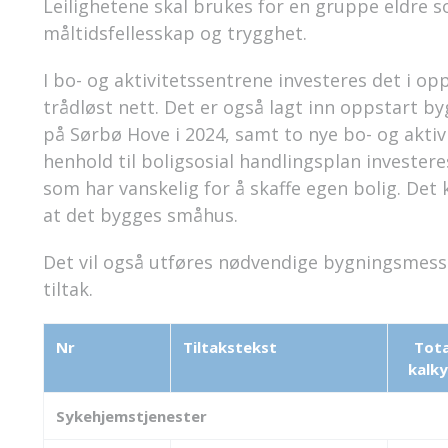
Leilighetene skal brukes for en gruppe eldre s
måltidsfellesskap og trygghet.
I bo- og aktivitetssentrene investeres det i o
trådløst nett. Det er også lagt inn oppstart by
på Sørbø Hove i 2024, samt to nye bo- og aktivi
henhold til boligsosial handlingsplan investeres
som har vanskelig for å skaffe egen bolig. Det
at det bygges småhus.
Det vil også utføres nødvendige bygningsmes
tiltak.
Nr
Tiltakstekst
Tota
kalky
Sykehjemstjenester