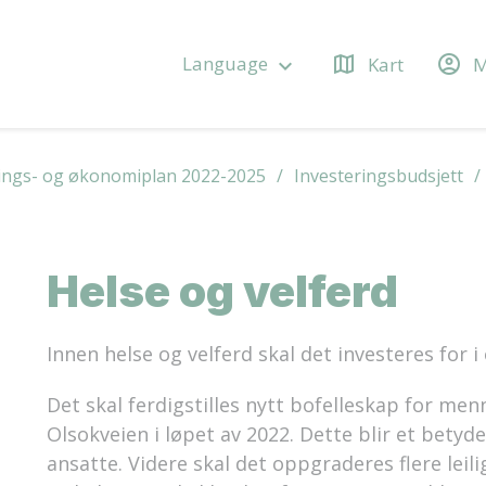
map
account_circle
Language
Kart
M
keyboard_arrow_down
ings- og økonomiplan 2022-2025
Investeringsbudsjett
Helse og velferd
Innen helse og velferd skal det investeres for i
Det skal ferdigstilles nytt bofelleskap for me
Olsokveien i løpet av 2022. Dette blir et betyd
ansatte. Videre skal det oppgraderes flere leil