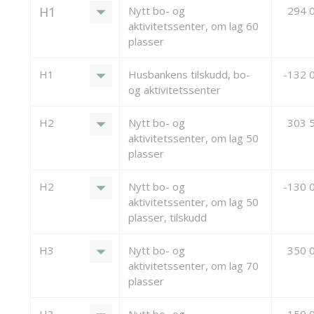
arrow_drop_down
H1
Nytt bo- og
294 
aktivitetssenter, om lag 60
plasser
arrow_drop_down
H1
Husbankens tilskudd, bo-
-132 
og aktivitetssenter
arrow_drop_down
H2
Nytt bo- og
303 
aktivitetssenter, om lag 50
plasser
arrow_drop_down
H2
Nytt bo- og
-130 
aktivitetssenter, om lag 50
plasser, tilskudd
arrow_drop_down
H3
Nytt bo- og
350 
aktivitetssenter, om lag 70
plasser