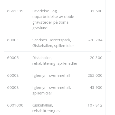
6861399
Utvidelse og
31 500
opparbeidelse av doble
gravsteder på Soma
gravlund
60003
Sandnes idrettspark,
-20 784
Giskehallen, spillemidler
60005
Riskahallen,
-20 300
rehabilitering, spillemidler
60008
Iglemyr svømmehall
262 000
1
60008
Iglemyr svømmehall,
-43 900
spillemidler
6001000
Giskehallen,
107 812
rehabilitering av