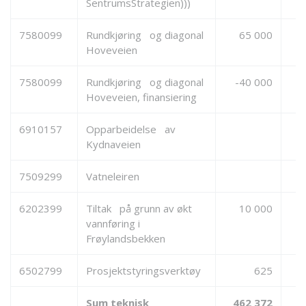
SentrumsStrategien)))
7580099
Rundkjøring og diagonal
65 000
Hoveveien
7580099
Rundkjøring og diagonal
-40 000
-
Hoveveien, finansiering
6910157
Opparbeidelse av
Kydnaveien
7509299
Vatneleiren
6202399
Tiltak på grunn av økt
10 000
vannføring i
Frøylandsbekken
6502799
Prosjektstyringsverktøy
625
Sum teknisk
462 372
1