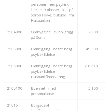
personer med psykisk
lidelse, 9 plasser, B11 på
Sørbø Hove, tilskudd fra
Husbanken
2104900
Ombygging av boligrigg
7 300
på Soma
2105000
Planlegging neste bolig
49 500
psykisk lidelse
2105000
Planlegging neste bolig
-16 610
psykisk lidelse -
Husbankfinansiering
2105100
Boenhet med
5 100
personalbase
21015
Boligsosial