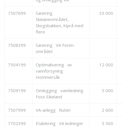
7507699
Sanering
33 000
Skeianeområdet,
Skogsbakken, Kiprå med
flere
7508399
Sanering VA Foren-
området
7504199
Optimalisering av
12 000
vannforsyning
Hommersåk
7509199
Omlegging vannledning
5 000
Foss Eikeland
7507999
VA-anlegg Ruten
2 600
7702399
Etablering VA ledninger
5 500