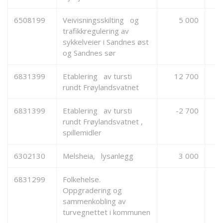
6508199
Veivisningsskilting og
5 000
trafikkregulering av
sykkelveier i Sandnes øst
og Sandnes sør
6831399
Etablering av tursti
12 700
rundt Frøylandsvatnet
6831399
Etablering av tursti
-2 700
rundt Frøylandsvatnet ,
spillemidler
6302130
Melsheia, lysanlegg
3 000
6831299
Folkehelse.
Oppgradering og
sammenkobling av
turvegnettet i kommunen