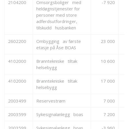
2104200
Omsorgsboliger med
-7 920
heldøgnstjenester for
personer med store
adferdsutfordringer,
tilskudd husbanken
2602200
Ombygging av første
23 000
etasje på Åse BOAS
4102000
Branntekniske tiltak
10 600
helsebygg
4102000
Branntekniske tiltak
17 000
helsebygg
2003499
Reservestrøm
7 000
2003599
Sykesignalanlegg boas
7 200
2003599
Sykesignalanlegg boas,
-3 960