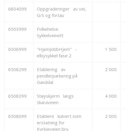
6804099
Oppgraderinger av vei,
G/S og fortau
6503999
Folkehelse.
Sykkelveinett
6506999
"HjemJobbHjem" -
1 500
elbysykkel fase 2
6508299
Etablering av
2 000
pendlerparkering på
Ganddal
6508399
Støyskjerm langs
4 000
Skaraveien
6508099
Etablere kulvert som
2 000
erstatning for
Kyrkjeveien bru