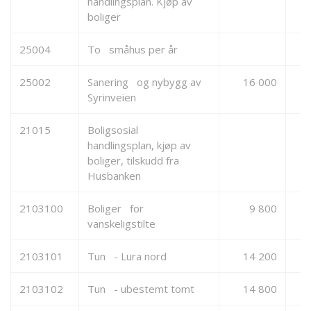
handlingsplan. Kjøp av
boliger
25004
To småhus per år
25002
Sanering og nybygg av
16 000
Syrinveien
21015
Boligsosial
handlingsplan, kjøp av
boliger, tilskudd fra
Husbanken
2103100
Boliger for
9 800
vanskeligstilte
2103101
Tun - Lura nord
14 200
2103102
Tun - ubestemt tomt
14 800