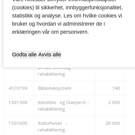
kulturbygg
(cookies) til sikkerhet, innbyggerfunksjonalitet,
statistikk og analyse. Les om hvilke cookies vi
1501001
Bygningsmessige
2 000
bruker og hvordan vi administrerer de i
utbedringer av KINO
erklæringen vår om personvern.
KINO
6033201
Kartgrunnlag
561
Godta alle
Avvis alle
1501300
Langgata 76-utskiftning
12 700
av tak, utvendig
rehabilitering
4570799
Biblioteksystem
740
1501500
KinoKino og Stasjon K -
2 000
rehabilitering
1501600
Kulturhuset -
26 000
rehabilitering