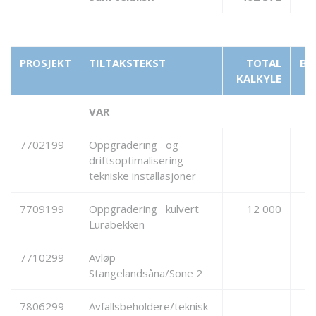
PROSJEKT
TILTAKSTEKST
TOTAL
BE
KALKYLE
VAR
7702199
Oppgradering og
driftsoptimalisering
tekniske installasjoner
7709199
Oppgradering kulvert
12 000
Lurabekken
7710299
Avløp
Stangelandsåna/Sone 2
7806299
Avfallsbeholdere/teknisk