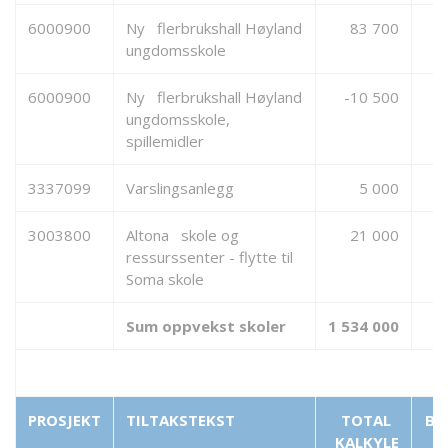
6000900
Ny flerbrukshall Høyland
83 700
ungdomsskole
6000900
Ny flerbrukshall Høyland
-10 500
ungdomsskole,
spillemidler
3337099
Varslingsanlegg
5 000
3003800
Altona skole og
21 000
ressurssenter - flytte til
Soma skole
Sum oppvekst skoler
1 534 000
4
PROSJEKT
TILTAKSTEKST
TOTAL
BE
KALKYLE