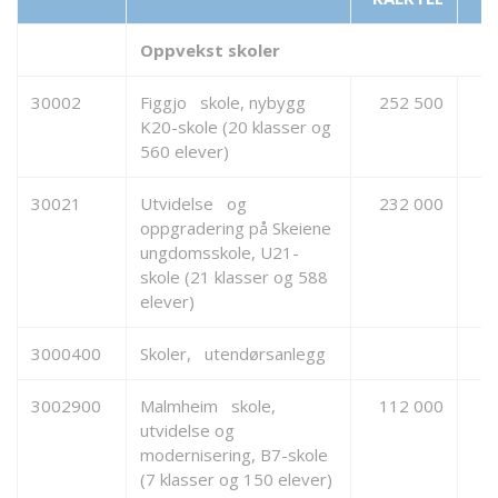
Oppvekst skoler
30002
Figgjo skole, nybygg
252 500
1
K20-skole (20 klasser og
560 elever)
30021
Utvidelse og
232 000
1
oppgradering på Skeiene
ungdomsskole, U21-
skole (21 klasser og 588
elever)
3000400
Skoler, utendørsanlegg
3002900
Malmheim skole,
112 000
utvidelse og
modernisering, B7-skole
(7 klasser og 150 elever)