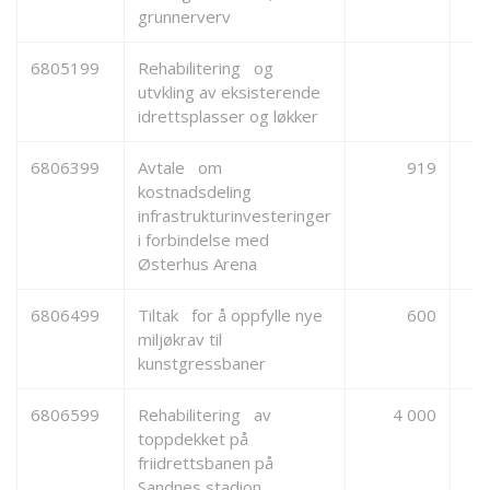
grunnerverv
6805199
Rehabilitering og
utvkling av eksisterende
idrettsplasser og løkker
6806399
Avtale om
919
kostnadsdeling
infrastrukturinvesteringer
i forbindelse med
Østerhus Arena
6806499
Tiltak for å oppfylle nye
600
miljøkrav til
kunstgressbaner
6806599
Rehabilitering av
4 000
toppdekket på
friidrettsbanen på
Sandnes stadion