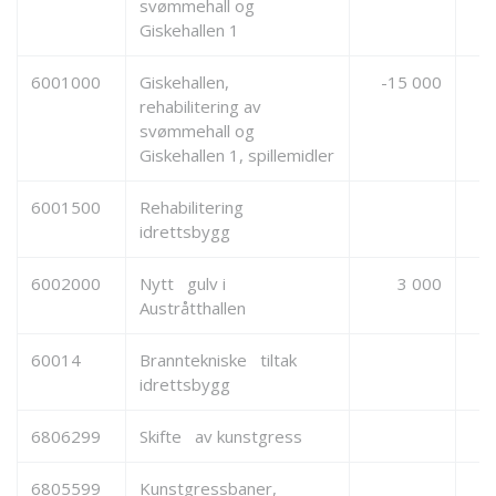
svømmehall og
Giskehallen 1
6001000
Giskehallen,
-15 000
rehabilitering av
svømmehall og
Giskehallen 1, spillemidler
6001500
Rehabilitering
idrettsbygg
6002000
Nytt gulv i
3 000
Austråtthallen
60014
Branntekniske tiltak
idrettsbygg
6806299
Skifte av kunstgress
6805599
Kunstgressbaner,