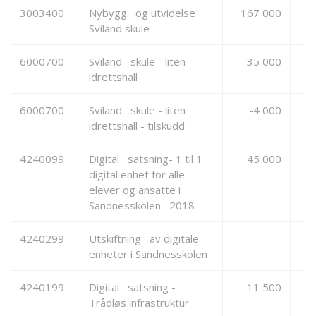
3003400
Nybygg og utvidelse
167 000
Sviland skule
6000700
Sviland skule - liten
35 000
idrettshall
6000700
Sviland skule - liten
-4 000
idrettshall - tilskudd
4240099
Digital satsning- 1 til 1
45 000
digital enhet for alle
elever og ansatte i
Sandnesskolen 2018
4240299
Utskiftning av digitale
enheter i Sandnesskolen
4240199
Digital satsning -
11 500
Trådløs infrastruktur