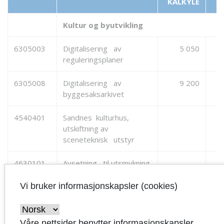
KALKYLE
Kultur og byutvikling
6305003
Digitalisering av
5 050
reguleringsplaner
6305008
Digitalisering av
9 200
byggesaksarkivet
4540401
Sandnes kulturhus,
utskiftning av
sceneteknisk utstyr
4630101
Avsetning til utsmykning
Vi bruker informasjonskapsler (cookies)
4102200
Branntekniske tiltak i
900
kulturbygg
1500900
Rehabilitering
Våre nettsider benytter informasjonskapsler