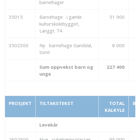
barnehager
35015
Barnehage i gamle
51 900
kulturskolebygget,
Langgt. 74
3502300
Ny barnehage Ganddal,
8 000
tomt
Sum oppvekst barn og
227 400
unge
PROSJEKT
TILTAKSTEKST
TOTAL
BE
KALKYLE
Levekår
2602500
Nye sykehjemsplasser
95 000