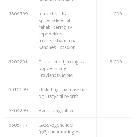
6806599
Inntekter fra
-1 000
spillemideler til
rehabilitering av
toppdekket
friidrettsbanen på
Sandnes stadion
6202201
Tiltak ved fjerning av
3 000
oppdemming
Frøylandsvatnet
6010199
Utskifting av maskiner
og utstyr til bydrift
6304299
Byutviklingstiltak
6505117
GASS-egenandel
(((Gjennomføring Av