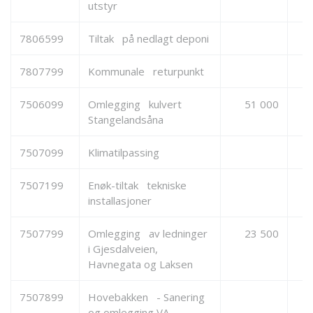
utstyr
7806599
Tiltak på nedlagt deponi
7807799
Kommunale returpunkt
7506099
Omlegging kulvert
51 000
Stangelandsåna
7507099
Klimatilpassing
7507199
Enøk-tiltak tekniske
installasjoner
7507799
Omlegging av ledninger
23 500
i Gjesdalveien,
Havnegata og Laksen
7507899
Hovebakken - Sanering
og omlegging VA