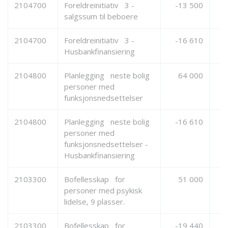
2104700
Foreldreinitiativ 3 -
-13 500
salgssum til beboere
2104700
Foreldreinitiativ 3 -
-16 610
Husbankfinansiering
2104800
Planlegging neste bolig
64 000
personer med
funksjonsnedsettelser
2104800
Planlegging neste bolig
-16 610
personer med
funksjonsnedsettelser -
Husbankfinansiering
2103300
Bofellesskap for
51 000
personer med psykisk
lidelse, 9 plasser.
2103300
Bofellesskap for
-19 440