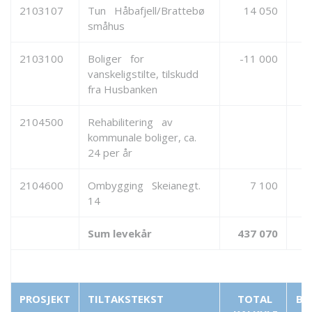
2103107
Tun Håbafjell/Brattebø
14 050
småhus
2103100
Boliger for
-11 000
vanskeligstilte, tilskudd
fra Husbanken
2104500
Rehabilitering av
kommunale boliger, ca.
24 per år
2104600
Ombygging Skeianegt.
7 100
14
Sum levekår
437 070
PROSJEKT
TILTAKSTEKST
TOTAL
BE