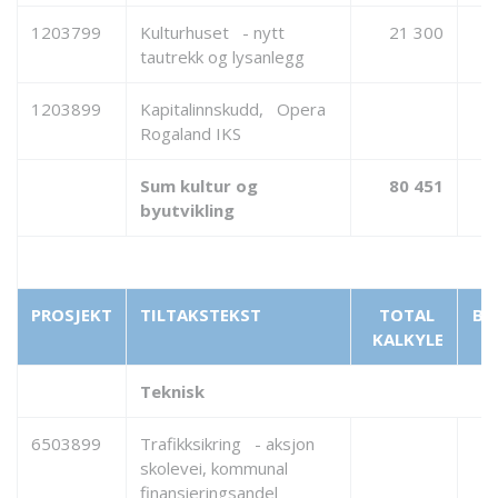
1203799
Kulturhuset - nytt
21 300
tautrekk og lysanlegg
1203899
Kapitalinnskudd, Opera
Rogaland IKS
Sum kultur og
80 451
byutvikling
PROSJEKT
TILTAKSTEKST
TOTAL
BE
KALKYLE
Teknisk
6503899
Trafikksikring - aksjon
skolevei, kommunal
finansieringsandel