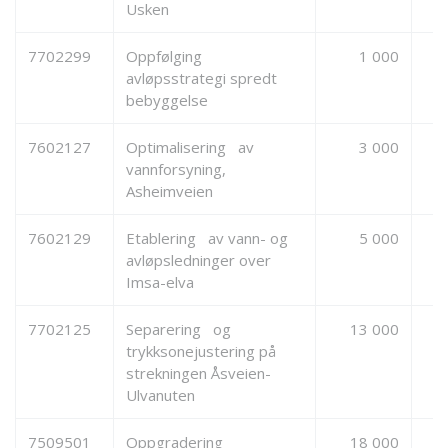
Usken
7702299
Oppfølging
1 000
avløpsstrategi spredt
bebyggelse
7602127
Optimalisering av
3 000
vannforsyning,
Asheimveien
7602129
Etablering av vann- og
5 000
avløpsledninger over
Imsa-elva
7702125
Separering og
13 000
trykksonejustering på
strekningen Åsveien-
Ulvanuten
7509501
Oppgradering
18 000