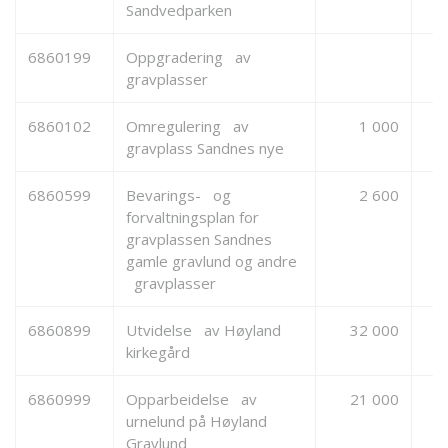
Sandvedparken
6860199
Oppgradering av
gravplasser
6860102
Omregulering av
1 000
gravplass Sandnes nye
6860599
Bevarings- og
2 600
forvaltningsplan for
gravplassen Sandnes
gamle gravlund og andre
gravplasser
6860899
Utvidelse av Høyland
32 000
kirkegård
6860999
Opparbeidelse av
21 000
urnelund på Høyland
Gravlund