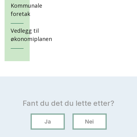
Kommunale
foretak
Vedlegg til
økonomiplanen