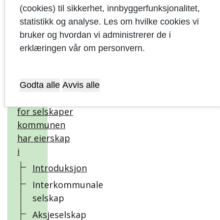
strategier
(cookies) til sikkerhet, innbyggerfunksjonalitet,
statistikk og analyse. Les om hvilke cookies vi
Økonomiske
bruker og hvordan vi administrerer de i
måltall for
erklæringen vår om personvern.
bærekraftig
utvikling
Godta alle
Avvis alle
Risikoanalyse
for selskaper
kommunen
har eierskap
i
Introduksjon
Interkommunale
selskap
Aksjeselskap