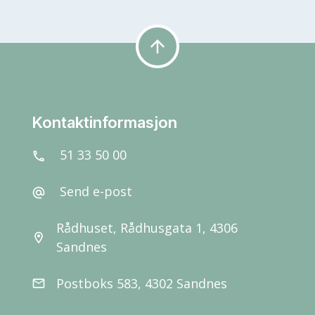
arrow_upward
Kontaktinformasjon
51 33 50 00
call
Send e-post
alternate_email
Rådhuset, Rådhusgata 1, 4306
location_on
Sandnes
Postboks 583, 4302 Sandnes
email