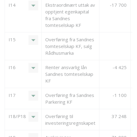
arrow_drop_down
I14
Ekstraordinært uttak av
-17 700
opptjent egenkapital
fra Sandnes
tomteselskap KF
arrow_drop_down
I15
Overføring fra Sandnes
tomteselskap KF, salg
Rådhusmarka
arrow_drop_down
I16
Renter ansvarlig lån
-4 425
Sandnes tomteselskap
KF
arrow_drop_down
I17
Overføring fra Sandnes
-1 100
Parkering KF
arrow_drop_down
I18/P18
Overføring til
37 248
investeringsregnskapet