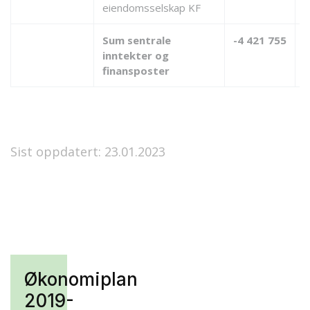
eiendomsselskap KF
Sum sentrale
-4 421 755
-
inntekter og
finansposter
Sist oppdatert: 23.01.2023
Økonomiplan
2019-