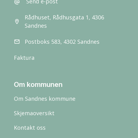
Send e-post
alternate_email
Rådhuset, Rådhusgata 1, 4306
location_on
Sandnes
Postboks 583, 4302 Sandnes
email
Faktura
Om kommunen
Om Sandnes kommune
Skjemaoversikt
Kontakt oss