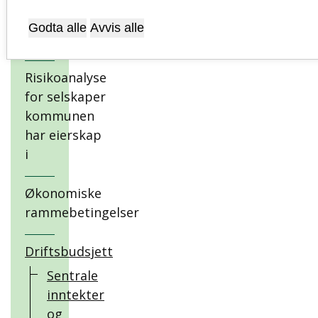
måltall for
bærekraftig
Godta alle
Avvis alle
utvikling
Risikoanalyse
for selskaper
kommunen
har eierskap
i
Økonomiske
rammebetingelser
Driftsbudsjett
Sentrale
inntekter
og