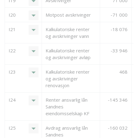
arrow_drop_down
I19
Avskrivinger
71 000
arrow_drop_down
I20
Motpost avskrivinger
-71 000
arrow_drop_down
I21
Kalkulatoriske renter
-18 076
og avskrivinger vann
arrow_drop_down
I22
Kalkulatoriske renter
-33 946
og avskrivinger avløp
arrow_drop_down
I23
Kalkulatoriske renter
468
og avskrivinger
renovasjon
arrow_drop_down
I24
Renter ansvarlig lån
-145 346
Sandnes
eiendomsselskap KF
arrow_drop_down
I25
Avdrag ansvarlig lån
-160 032
Sandnes