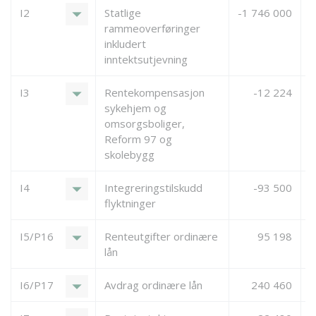
arrow_drop_down
I2
Statlige
-1 746 000
-
rammeoverføringer
inkludert
inntektsutjevning
arrow_drop_down
I3
Rentekompensasjon
-12 224
sykehjem og
omsorgsboliger,
Reform 97 og
skolebygg
arrow_drop_down
I4
Integreringstilskudd
-93 500
flyktninger
arrow_drop_down
I5/P16
Renteutgifter ordinære
95 198
lån
arrow_drop_down
I6/P17
Avdrag ordinære lån
240 460