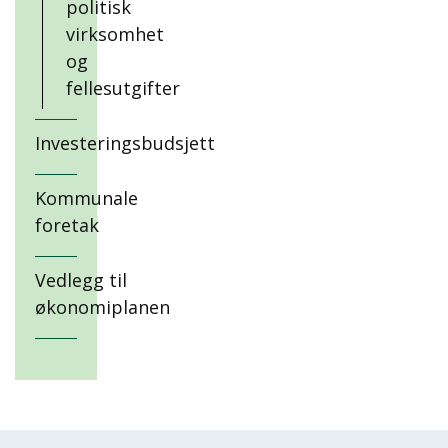
politisk
virksomhet
og
fellesutgifter
Investeringsbudsjett
Kommunale
foretak
Vedlegg til
økonomiplanen