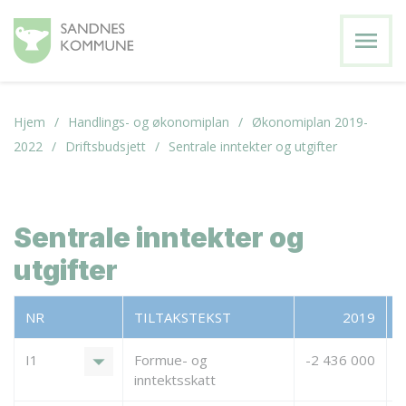
menu
Hjem
Handlings- og økonomiplan
Økonomiplan 2019-
2022
Driftsbudsjett
Sentrale inntekter og utgifter
Sentrale inntekter og
utgifter
NR
TILTAKSTEKST
2019
arrow_drop_down
I1
Formue- og
-2 436 000
-
inntektsskatt