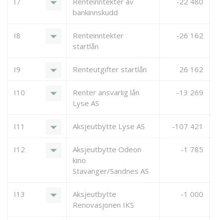
arrow_drop_down
I7
Renteinntekter av
-22 480
bankinnskudd
arrow_drop_down
I8
Renteinntekter
-26 162
startlån
arrow_drop_down
I9
Renteutgifter startlån
26 162
arrow_drop_down
I10
Renter ansvarlig lån
-13 269
Lyse AS
arrow_drop_down
I11
Aksjeutbytte Lyse AS
-107 421
arrow_drop_down
I12
Aksjeutbytte Odeon
-1 785
kino
Stavanger/Sandnes AS
arrow_drop_down
I13
Aksjeutbytte
-1 000
Renovasjonen IKS