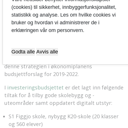
Kommunen har gjennom skolebehovsplanen en
(cookies) til sikkerhet, innbyggerfunksjonalitet,
årlig oversikt over hvor det er kapasitet i
statistikk og analyse. Les om hvilke cookies vi
bydeler og hvor vi må øke skolekapasiteten.
bruker og hvordan vi administrerer de i
Skolebehovsplanen danner grunnlag for
erklæringen vår om personvern.
investeringer i skolebygg.
Prioriteringer 2019-2022
Godta alle
Avvis alle
Det er ikke lagt inn driftstiltak i henhold til
denne strategien i økonomiplanens
budsjettforslag for 2019-2022.
I
investeringsbudsjettet
er det lagt inn følgende
tiltak for å tilby gode skolebygg og -
uteområder samt oppdatert digitalt utstyr:
S1 Figgjo skole, nybygg K20-skole (20 klasser
og 560 elever)