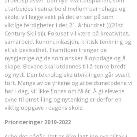
arbeidsplasser. Den nye kvalitetsplanen, som
utarbeides i samarbeid mellom barnehage og
skole, vil legge vekt på det en ser på som
viktige ferdigheter i det 21. århundret (((21st
Century Skills))). Fokuset vil være på kreativitet,
samarbeid, kommunikasjon, kritisk tenkning og
etisk bevissthet. Framtiden trenger de
nysgjerrige og de som ønsker å oppdage og å
skape. Elevene skal utdannes til å tenke bredt
og nytt. Den teknologiske utviklingen går svært
fort. Mange av de yrkene og arbeidsmetodene vi
har i dag, vil ikke finnes om få år. Å gi elevene
evne til omstilling og nytenking er derfor en
viktig oppgave i dagens skole.
Prioriteringer 2019-2022
Arbeidet pågår. Det er ikke lagt inn nye tiltak i