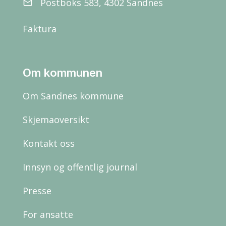
Postboks 583, 4302 Sandnes
email
Faktura
Om kommunen
Om Sandnes kommune
Skjemaoversikt
Kontakt oss
Innsyn og offentlig journal
Presse
For ansatte