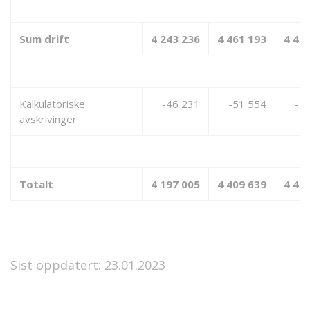
Sum drift
4 243 236
4 461 193
4 49
Kalkulatoriske
-46 231
-51 554
-5
avskrivinger
Totalt
4 197 005
4 409 639
4 44
Sist oppdatert: 23.01.2023