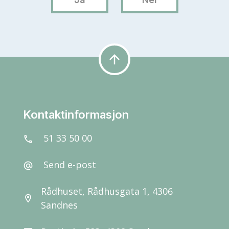
arrow_upward
Kontaktinformasjon
51 33 50 00
call
Send e-post
alternate_email
Rådhuset, Rådhusgata 1, 4306
location_on
Sandnes