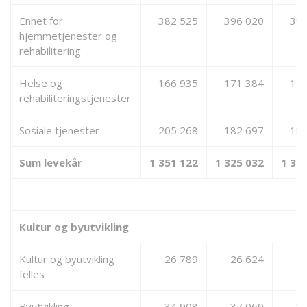
Enhet for
382 525
396 020
396
hjemmetjenester og
rehabilitering
Helse og
166 935
171 384
171
rehabiliteringstjenester
Sosiale tjenester
205 268
182 697
183
Sum levekår
1 351 122
1 325 032
1 33
Kultur og byutvikling
Kultur og byutvikling
26 789
26 624
2
felles
Byutvikling
34 908
37 069
3