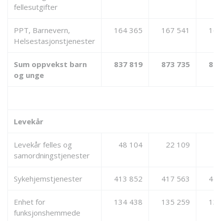
fellesutgifter
PPT, Barnevern,
164 365
167 541
169
Helsestasjonstjenester
Sum oppvekst barn
837 819
873 735
883
og unge
Levekår
Levekår felles og
48 104
22 109
2
samordningstjenester
Sykehjemstjenester
413 852
417 563
417
Enhet for
134 438
135 259
135
funksjonshemmede