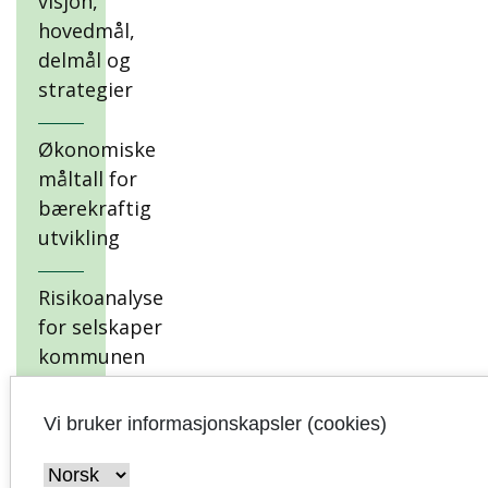
visjon,
hovedmål,
delmål og
strategier
Økonomiske
måltall for
bærekraftig
utvikling
Risikoanalyse
for selskaper
kommunen
har eierskap
i
Vi bruker informasjonskapsler (cookies)
Økonomiske