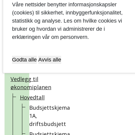
rammebetingelser
Våre nettsider benytter informasjonskapsler
(cookies) til sikkerhet, innbyggerfunksjonalitet,
Driftsbudsjett
statistikk og analyse. Les om hvilke cookies vi
bruker og hvordan vi administrerer de i
erklæringen vår om personvern.
Investeringsbudsjett
Kommunale
Godta alle
Avvis alle
foretak
Vedlegg til
økonomiplanen
Hovedtall
Budsjettskjema
1A,
driftsbudsjett
Budsjettskjema