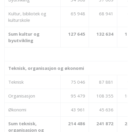
Kultur, bibliotek og
65 948
68 941
6
kulturskole
Sum kultur og
127 645
132 634
133
byutvikling
Teknisk, organisasjon og økonomi
Teknisk
75 046
87 881
9
Organisasjon
95 479
108 355
107
Økonomi
43 961
45 636
4
Sum teknisk,
214 486
241 872
245
organisasjon og