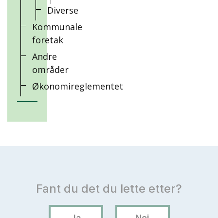
Diverse
Kommunale
foretak
Andre
områder
Økonomireglementet