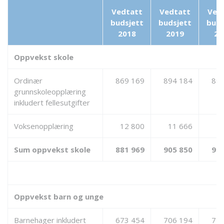
Vedtatt
Vedtatt
Ved
budsjett
budsjett
buds
2018
2019
20
Oppvekst skole
Ordinær
869 169
894 184
893
grunnskoleopplæring
inkludert fellesutgifter
Voksenopplæring
12 800
11 666
1
Sum oppvekst skole
881 969
905 850
904
Oppvekst barn og unge
Barnehager inkludert
673 454
706 194
713