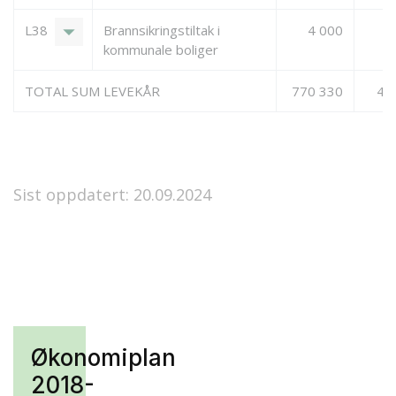
arrow_drop_down
L38
Brannsikringstiltak i
4 000
kommunale boliger
TOTAL SUM LEVEKÅR
770 330
42
Sist oppdatert: 20.09.2024
Økonomiplan
2018-