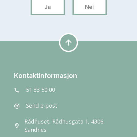
arrow_upward
Kontaktinformasjon
51 33 50 00
call
Send e-post
alternate_email
Rådhuset, Rådhusgata 1, 4306
location_on
Sandnes