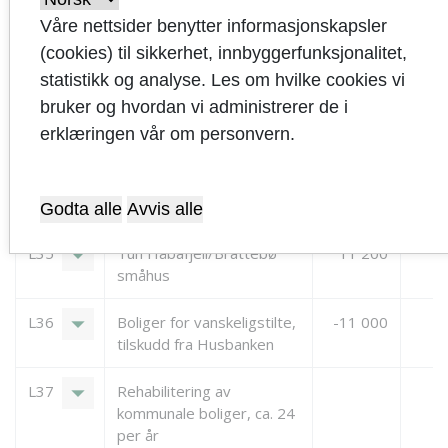
arrow_drop_down
L34
Boligsosial handlingsplan,
Våre nettsider benytter informasjonskapsler
kjøp av boliger, tilskudd
(cookies) til sikkerhet, innbyggerfunksjonalitet,
fra Husbanken
statistikk og analyse. Les om hvilke cookies vi
bruker og hvordan vi administrerer de i
arrow_drop_down
L35
Boliger for vanskeligstilte
9 800
erklæringen vår om personvern.
arrow_drop_down
L35
Tun - Lura nord
14 200
arrow_drop_down
L35
Tun - ubestemt tomt
14 800
Godta alle
Avvis alle
arrow_drop_down
L35
Tun Håbafjell/Brattebø
11 200
småhus
arrow_drop_down
L36
Boliger for vanskeligstilte,
-11 000
-
tilskudd fra Husbanken
arrow_drop_down
L37
Rehabilitering av
kommunale boliger, ca. 24
per år