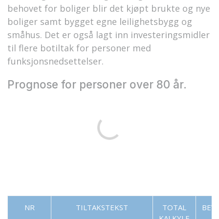
behovet for boliger blir det kjøpt brukte og nye
boliger samt bygget egne leilighetsbygg og
småhus. Det er også lagt inn investeringsmidler
til flere botiltak for personer med
funksjonsnedsettelser.
Prognose for personer over 80 år.
NR
TILTAKSTEKST
TOTAL
BEV
KALKYLE
F