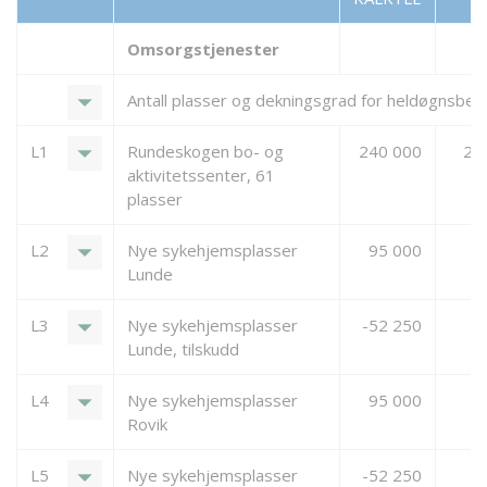
Omsorgstjenester
arrow_drop_down
Antall plasser og dekningsgrad for heldøgns
arrow_drop_down
L1
Rundeskogen bo- og
240 000
23
aktivitetssenter, 61
plasser
arrow_drop_down
L2
Nye sykehjemsplasser
95 000
Lunde
arrow_drop_down
L3
Nye sykehjemsplasser
-52 250
Lunde, tilskudd
arrow_drop_down
L4
Nye sykehjemsplasser
95 000
Rovik
arrow_drop_down
L5
Nye sykehjemsplasser
-52 250