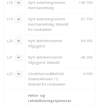
arrow_drop_down
L18
Nytt avlastningssenter
146 700
6
med barnebolig
arrow_drop_down
L19
Nytt avlastningssenter
-57 750
med barnebolig, tilskudd
fra Husbanken
arrow_drop_down
L20
Nytt aktivitetssenter
84 000
Vågsgjerd
arrow_drop_down
L21
Nytt aktivitetssenter
-46 200
Vågsgjerd, tilskudd
arrow_drop_down
L22
Utvidelse/vedlikehold
-4 050
Smørbukkveien 13,
tilskudd fra Husbanken
Helse- og
rehabiliteringstjenester