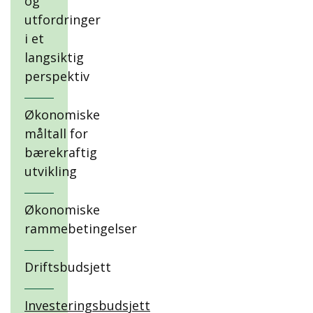
og
utfordringer
i et
langsiktig
perspektiv
Økonomiske
måltall for
bærekraftig
utvikling
Økonomiske
rammebetingelser
Driftsbudsjett
Investeringsbudsjett