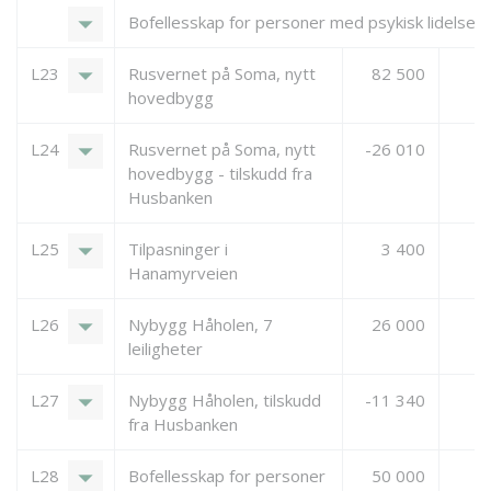
arrow_drop_down
Bofellesskap for personer med psykisk lidelse
arrow_drop_down
L23
Rusvernet på Soma, nytt
82 500
5
hovedbygg
arrow_drop_down
L24
Rusvernet på Soma, nytt
-26 010
hovedbygg - tilskudd fra
Husbanken
arrow_drop_down
L25
Tilpasninger i
3 400
Hanamyrveien
arrow_drop_down
L26
Nybygg Håholen, 7
26 000
leiligheter
arrow_drop_down
L27
Nybygg Håholen, tilskudd
-11 340
fra Husbanken
arrow_drop_down
L28
Bofellesskap for personer
50 000