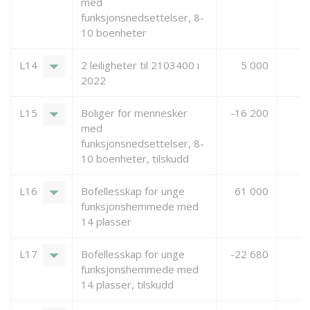
med
funksjonsnedsettelser, 8-
10 boenheter
arrow_drop_down
L14
2 leiligheter til 2103400 i
5 000
2022
arrow_drop_down
L15
Boliger for mennesker
-16 200
med
funksjonsnedsettelser, 8-
10 boenheter, tilskudd
arrow_drop_down
L16
Bofellesskap for unge
61 000
funksjonshemmede med
14 plasser
arrow_drop_down
L17
Bofellesskap for unge
-22 680
funksjonshemmede med
14 plasser, tilskudd