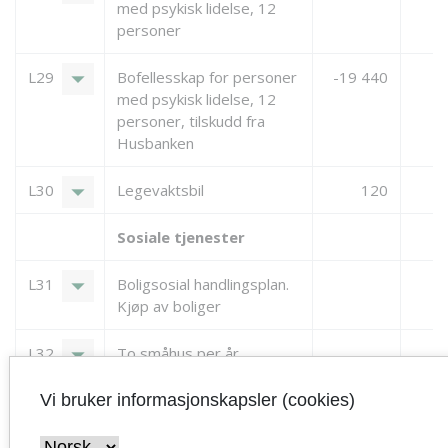
med psykisk lidelse, 12
personer
arrow_drop_down
L29
Bofellesskap for personer
-19 440
med psykisk lidelse, 12
personer, tilskudd fra
Husbanken
arrow_drop_down
L30
Legevaktsbil
120
Sosiale tjenester
arrow_drop_down
L31
Boligsosial handlingsplan.
Kjøp av boliger
arrow_drop_down
L32
To småhus per år
arrow_drop_down
L33
Vi bruker informasjonskapsler (cookies)
Sanering og nybygg av
16 000
Syrinveien