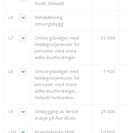
Rovik, tilskudd
arrow_drop_down
L6
Rehabilitering
omsorgsbygg
arrow_drop_down
L7
Omsorgsboliger med
32 000
heldøgnstjenester for
personer med store
adferdsutfordringer
arrow_drop_down
L8
Omsorgsboliger med
-7 920
heldøgnstjenester for
personer med store
adferdsutfordringer,
tilskudd husbanken
arrow_drop_down
L9
Ombygging av første
23 000
etasje på Åse BOAS
arrow_drop_down
L10
Branntekniske tiltak
10 600