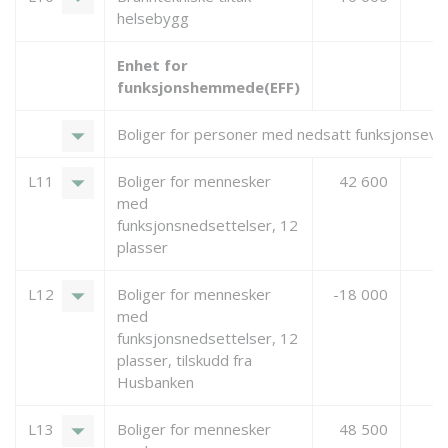
helsebygg
Enhet for
funksjonshemmede(EFF)
arrow_drop_down
Boliger for personer med nedsatt funksjonsevn
arrow_drop_down
L11
Boliger for mennesker
42 600
3
med
funksjonsnedsettelser, 12
plasser
arrow_drop_down
L12
Boliger for mennesker
-18 000
med
funksjonsnedsettelser, 12
plasser, tilskudd fra
Husbanken
arrow_drop_down
L13
Boliger for mennesker
48 500