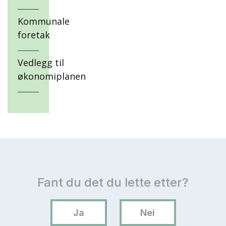
Kommunale
foretak
Vedlegg til
økonomiplanen