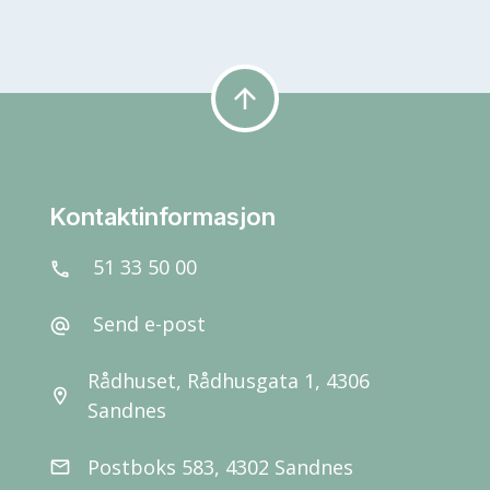
arrow_upward
Kontaktinformasjon
51 33 50 00
call
Send e-post
alternate_email
Rådhuset, Rådhusgata 1, 4306
location_on
Sandnes
Postboks 583, 4302 Sandnes
email