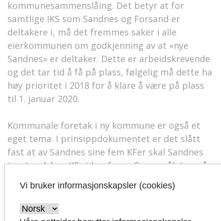
kommunesammenslåing. Det betyr at for
samtlige IKS som Sandnes og Forsand er
deltakere i, må det fremmes saker i alle
eierkommunen om godkjenning av at «nye
Sandnes» er deltaker. Dette er arbeidskrevende
og det tar tid å få på plass, følgelig må dette ha
høy prioritet i 2018 for å klare å være på plass
til 1. januar 2020.
Kommunale foretak i ny kommune er også et
eget tema. I prinsippdokumentet er det slått
fast at av Sandnes sine fem KFer skal Sandnes
tomteselskap KF videreføres. Spørsmålet om å
etablere KF er en organisatorisk sak for
Vi bruker informasjonskapsler (cookies)
fellesnemda - hvordan skal tjenestene
organiseres i ny kommune? Sandnes har
eierstrategier for KFene, på samme måte som