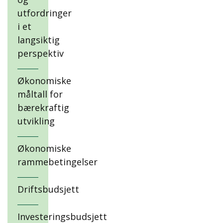
utfordringer
i et
langsiktig
perspektiv
Økonomiske
måltall for
bærekraftig
utvikling
Økonomiske
rammebetingelser
Driftsbudsjett
Investeringsbudsjett