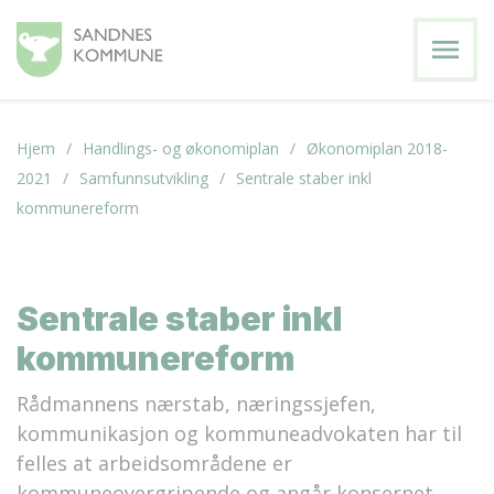
menu
Hjem
Handlings- og økonomiplan
Økonomiplan 2018-
2021
Samfunnsutvikling
Sentrale staber inkl
kommunereform
Sentrale staber inkl
kommunereform
Rådmannens nærstab, næringssjefen,
kommunikasjon og kommuneadvokaten har til
felles at arbeidsområdene er
kommuneovergripende og angår konsernet,