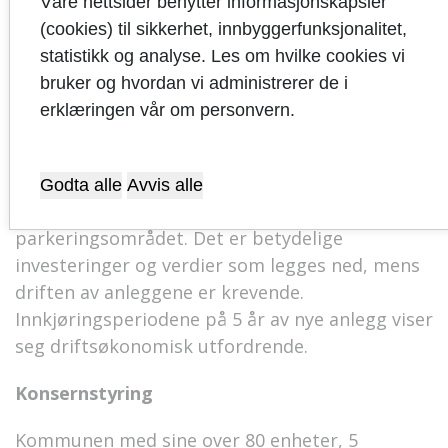
Våre nettsider benytter informasjonskapsler
for AS og IKS. Rådmannen avventer fellesnemda
(cookies) til sikkerhet, innbyggerfunksjonalitet,
sine drøftinger om KFer, før revisjon av
statistikk og analyse. Les om hvilke cookies vi
eierstrategier igangsettes. Sandnes parkering
bruker og hvordan vi administrerer de i
KF er det foretaket som rådmannen vil
erklæringen vår om personvern.
prioritere først. Med kjøpet av 1.etg i
Nygaardshagen parkering, og nytt offentlig
parkeringsanlegg i Havneparken, ser
Godta alle
Avvis alle
rådmannen behov for å gå igjennom hele
parkeringsområdet. Det er betydelige
investeringer og verdier som legges ned, mens
driften av anleggene er krevende.
Innkjøringsperiodene på 5 år av nye anlegg viser
seg driftsøkonomisk utfordrende.
Konsernstyring
Kommunen med sine over 80 enheter, 5