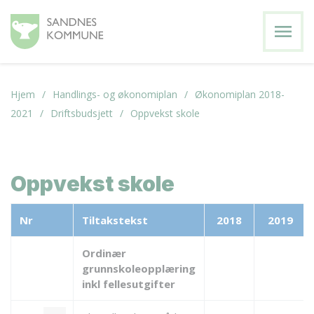
menu
Hjem
Handlings- og økonomiplan
Økonomiplan 2018-
2021
Driftsbudsjett
Oppvekst skole
Oppvekst skole
Nr
Tiltakstekst
2018
2019
Ordinær
grunnskoleopplæring
inkl fellesutgifter