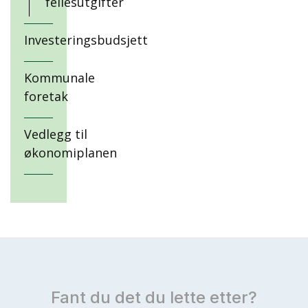
fellesutgifter
Investeringsbudsjett
Kommunale
foretak
Vedlegg til
økonomiplanen