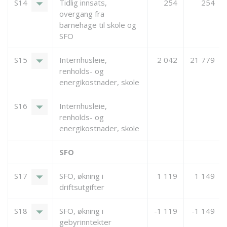
arrow_drop_down
S14
Tidlig innsats,
254
254
overgang fra
barnehage til skole og
SFO
arrow_drop_down
S15
Internhusleie,
2 042
21 779
renholds- og
energikostnader, skole
arrow_drop_down
S16
Internhusleie,
renholds- og
energikostnader, skole
SFO
arrow_drop_down
S17
SFO, økning i
1 119
1 149
driftsutgifter
arrow_drop_down
S18
SFO, økning i
-1 119
-1 149
gebyrinntekter