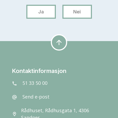
arrow_upward
Kontaktinformasjon
51 33 50 00
call
Send e-post
alternate_email
Rådhuset, Rådhusgata 1, 4306
location_on
Sandnes