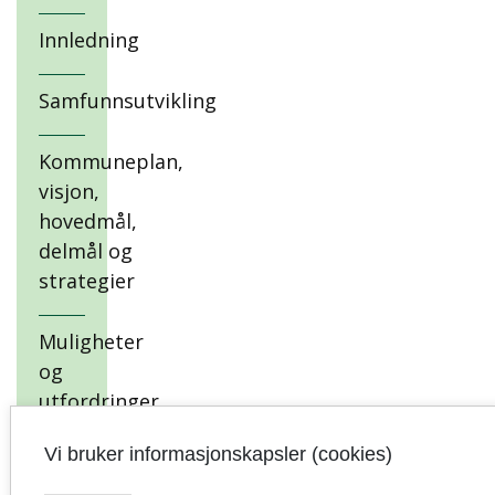
Innledning
Samfunnsutvikling
Kommuneplan,
visjon,
hovedmål,
delmål og
strategier
Muligheter
og
utfordringer
i et
Vi bruker informasjonskapsler (cookies)
langsiktig
perspektiv