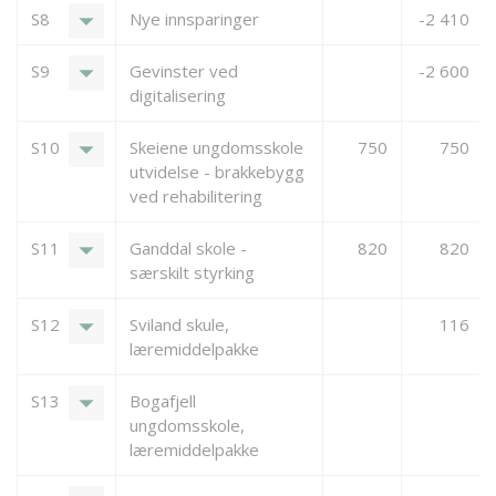
arrow_drop_down
S8
Nye innsparinger
-2 410
arrow_drop_down
S9
Gevinster ved
-2 600
digitalisering
arrow_drop_down
S10
Skeiene ungdomsskole
750
750
utvidelse - brakkebygg
ved rehabilitering
arrow_drop_down
S11
Ganddal skole -
820
820
særskilt styrking
arrow_drop_down
S12
Sviland skule,
116
læremiddelpakke
arrow_drop_down
S13
Bogafjell
ungdomsskole,
læremiddelpakke