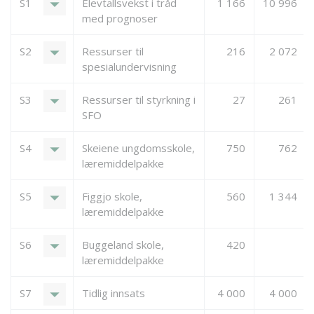
arrow_drop_down
S1
Elevtallsvekst i tråd
1 166
10 996
med prognoser
arrow_drop_down
S2
Ressurser til
216
2 072
spesialundervisning
arrow_drop_down
S3
Ressurser til styrkning i
27
261
SFO
arrow_drop_down
S4
Skeiene ungdomsskole,
750
762
læremiddelpakke
arrow_drop_down
S5
Figgjo skole,
560
1 344
læremiddelpakke
arrow_drop_down
S6
Buggeland skole,
420
læremiddelpakke
arrow_drop_down
S7
Tidlig innsats
4 000
4 000