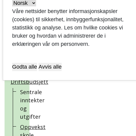
Våre nettsider benytter informasjonskapsler
Økonomiske
(cookies) til sikkerhet, innbyggerfunksjonalitet,
måltall for
statistikk og analyse. Les om hvilke cookies vi
bærekraftig
bruker og hvordan vi administrerer de i
utvikling
erklæringen vår om personvern.
Økonomiske
rammebetingelser
Godta alle
Avvis alle
Driftsbudsjett
Sentrale
inntekter
og
utgifter
Oppvekst
skole