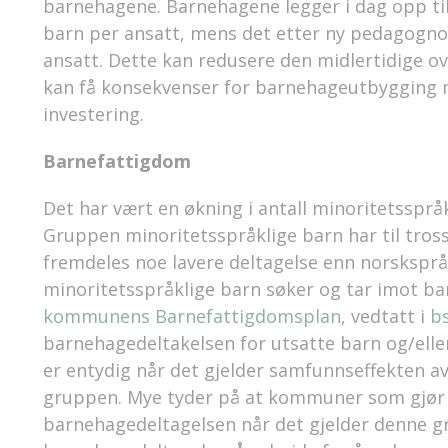
barnehagene. Barnehagene legger i dag opp til
barn per ansatt, mens det etter ny pedagogno
ansatt. Dette kan redusere den midlertidige o
kan få konsekvenser for barnehageutbygging m
investering.
Barnefattigdom
Det har vært en økning i antall minoritetssprå
Gruppen minoritetsspråklige barn har til tros
fremdeles noe lavere deltagelse enn norskspråk
minoritetsspråklige barn søker og tar imot bar
kommunens Barnefattigdomsplan
, vedtatt i
b
barnehagedeltakelsen for utsatte barn og/elle
er entydig når det gjelder samfunnseffekten a
gruppen. Mye tyder på at kommuner som gjør e
barnehagedeltagelsen når det gjelder denne 