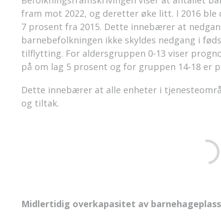
Befolkningsframskrivingen viser at antallet ba
fram mot 2022, og deretter øke litt. I 2016 ble
7 prosent fra 2015. Dette innebærer at nedgan
barnebefolkningen ikke skyldes nedgang i føds
tilflytting. For aldersgruppen 0-13 viser pro
på om lag 5 prosent og for gruppen 14-18 er 
Dette innebærer at alle enheter i tjenesteområd
og tiltak.
Midlertidig overkapasitet av barnehageplas