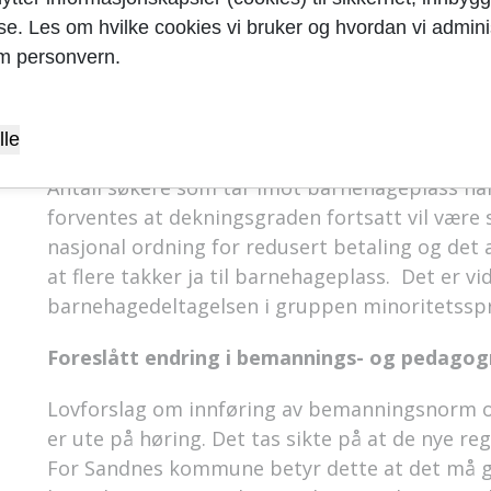
Kommunen vil fortsette dagens praksis med løpe
yse. Les om hvilke cookies vi bruker og hvordan vi adminis
tillegg til løpende opptak skal det nå også lyse
m personvern.
med oppstart 1. januar 2018. Barnehager som i
de stengte avdelingene i tråd med behov. Inn
vedtatt i forbindelse med behandlingen av b
lle
Antall søkere som tar imot barnehageplass ha
forventes at dekningsgraden fortsatt vil være 
nasjonal ordning for redusert betaling og det 
at flere takker ja til barnehageplass. Det er vi
barnehagedeltagelsen i gruppen minoritetsspr
Foreslått endring i bemannings- og pedago
Lovforslag om innføring av bemanningsnorm 
er ute på høring. Det tas sikte på at de nye re
For Sandnes kommune betyr dette at det må gj