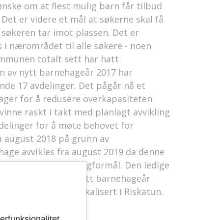
nske om at flest mulig barn får tilbud
et er videre et mål at søkerne skal få
t søkeren tar imot plassen. Det er
 i nærområdet til alle søkere - noen
kommunen totalt sett har hatt
en av nytt barnehageår 2017 har
nde 17 avdelinger. Det pågår nå et
hager for å redusere overkapasiteten.
inne raskt i takt med planlagt avvikling
delinger for å møte behovet for
a august 2018 på grunn av
age avvikles fra august 2019 da denne
r nå regulert til boligformål. Den ledige
å 5 avdelinger ved nytt barnehageår
 barnehageplasser lokalisert i Riskatun.
erfunksjonalitet,