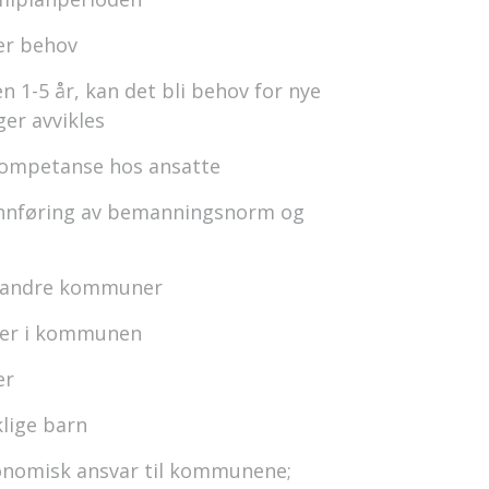
er behov
en 1-5 år, kan det bli behov for nye
er avvikles
kompetanse hos ansatte
innføring av bemanningsnorm og
 i andre kommuner
lier i kommunen
er
lige barn
konomisk ansvar til kommunene;