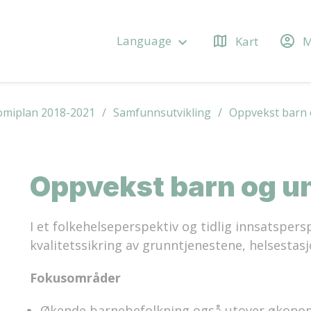
map
account_circle
Language
Kart
M
keyboard_arrow_down
miplan 2018-2021
Samfunnsutvikling
Oppvekst barn
Oppvekst barn og u
I et folkehelseperspektiv og tidlig innsatspers
kvalitetssikring av grunntjenestene, helsestas
Fokusområder
Økende barnebefolkning også utover økono