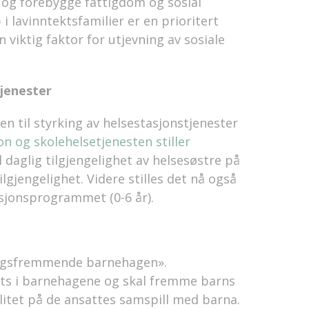
 og forebygge fattigdom og sosial
 lavinntektsfamilier er en prioritert
viktig faktor for utjevning av sosiale
tjenester
en til styrking av helsestasjonstjenester
on og skolehelsetjenesten stiller
il daglig tilgjengelighet av helsesøstre på
gjengelighet. Videre stilles det nå også
asjonsprogrammet (0-6 år).
ingsfremmende barnehagen».
sats i barnehagene og skal fremme barns
litet på de ansattes samspill med barna.