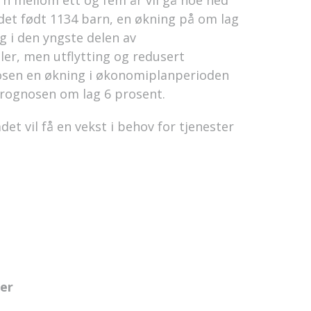
rn mellom ett og fem år vil gå noe ned
 det født 1134 barn, en økning på om lag
g i den yngste delen av
ler, men utflytting og redusert
gnosen en økning i økonomiplanperioden
prognosen om lag 6 prosent.
et vil få en vekst i behov for tjenester
ser