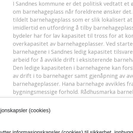
I Sandnes kommune er det politisk vedtatt et ø
om barnehageplass når foreldrene ønsker det. D
tildelt barnehageplass som er slik lokalisert a
imidlertid en utfordring å tilby barnehageplass
bydeler har for lav kapasitet til tross for at 
overkapasitet av barnehageplasser. Ved start
barnehagene i Sandnes ledig kapasitet tilsvare
arbeid for å avvikle drift i eksisterende barne
Den ledige kapasiteten i barnehagene kan forsv
av drift i to barnehager samt gjenåpning av av
barnehageplasser. Hana barnehage avvikles fr
bygningsmessige forhold. Rådhusmarka barneh
kun har en midlertidig plassering og området e
kapasiteten i barnehagene forventes å ligge p
sjonskapsler (cookies)
2019. Det knytter seg usikkerhet til 42 private
Dette tilsvarer 3 småbarnsavdelinger.
ytter informasjonskapsler (cookies) til sikkerhet, innbygg