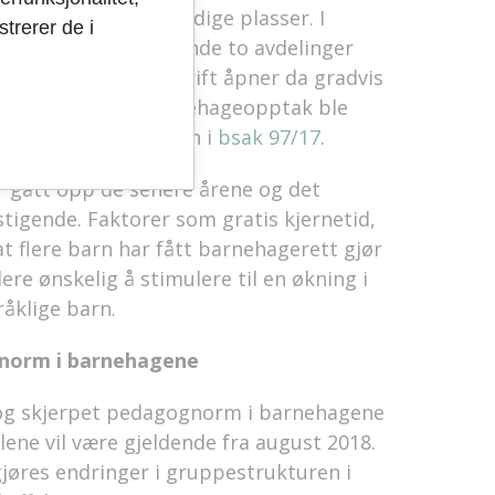
nde tildeling av ledige plasser. I
trerer de i
s ut plasser tilsvarende to avdelinger
 dag har redusert drift åpner da gradvis
føring av ekstra barnehageopptak ble
arnehagebehovsplanen i
bsak 97/17
.
r gått opp de senere årene og det
stigende. Faktorer som gratis kjernetid,
at flere barn har fått barnehagerett gjør
dere ønskelig å stimulere til en økning i
åklige barn.
gnorm i barnehagene
og skjerpet pedagognorm i barnehagene
glene vil være gjeldende fra august 2018.
øres endringer i gruppestrukturen i