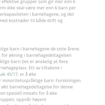
 effektive grupper som gir mer enn 6
rm ikke skal være mer enn 6 barn per
verkapasiteten i barnehagene, og det
ed kostnader til både drift og
klige barn i barnehagene de siste årene.
s for økning i barnehagedeltagelsen
lige barn Det er ønskelig at flere
nehageplass. Ett av tiltakene i
sak 45/17
, er å øke
r minoritetsspråklige barn. Forskningen
v økt barnehagedeltagelse for denne
n spesiell innsats for å øke
gruppen, oppnår høyere