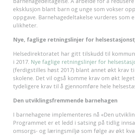
barnehagedeltagelse. Å arbeide for å redusere
eksklusjon blant barn og unge som vokser opp i
oppgave. Barnehagedeltakelse vurderes som en 
ulikheter.
Nye, faglige retningslinjer for helsestasjons
Helsedirektoratet har gitt tilskudd til kommun
i 2017.
Nye faglige retningslinjer for helsestasj
(ferdigstilles høst 2017) blant annet økt krav t
skolene. Det vil også komme krav om økt legetil
tydeligere krav til å gjennomføre hele helsest
Den utviklingsfremmende barnehagen
I barnehagene implementeres nå «Den utvikl
Programmet er et ledd i satsing på tidlig inn
omsorgs- og læringsmiljø som følge av økt kva