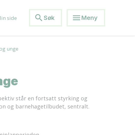
search
menu
Søk
Meny
in side
 og unge
nge
pektiv står en fortsatt styrking og
jon og barnehagetilbudet, sentralt.
miplanperioden