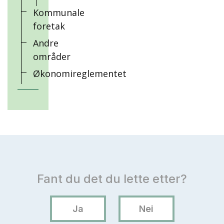
Kommunale
foretak
Andre
områder
Økonomireglementet