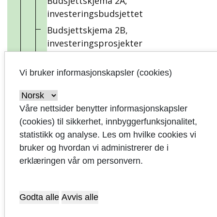
Budsjettskjema 2A,
investeringsbudsjettet
Budsjettskjema 2B,
investeringsprosjekter
Økonomisk
oversikt drift
Vi bruker informasjonskapsler (cookies)
og
investeringer
Våre nettsider benytter informasjonskapsler
Netto
(cookies) til sikkerhet, innbyggerfunksjonalitet,
driftsresultat,
statistikk og analyse. Les om hvilke cookies vi
konsern
bruker og hvordan vi administrerer de i
Driftsbudsjett
erklæringen vår om personvern.
Driftsrammer
2018
Godta alle
Avvis alle
Driftsrammer