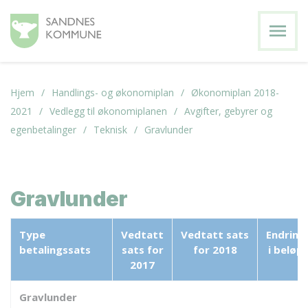
menu
Hjem
Handlings- og økonomiplan
Økonomiplan 2018-
2021
Vedlegg til økonomiplanen
Avgifter, gebyrer og
egenbetalinger
Teknisk
Gravlunder
Gravlunder
Type
Vedtatt
Vedtatt
sats
Endring
betalingssats
sats for
for 2018
i beløp
2017
Gravlunder