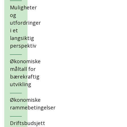
Muligheter
og
utfordringer
i et
langsiktig
perspektiv
Økonomiske
måltall for
bærekraftig
utvikling
Økonomiske
rammebetingelser
Driftsbudsjett