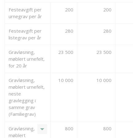
Festeavgift per
200
200
0
urnegrav per år
Festeavgift per
280
280
0
listegrav per år
Gravløsning,
23 500
23 500
0
møblert urnefelt,
for 20 år
Gravløsning,
10 000
10 000
0
møblert urnefelt,
neste
gravlegging i
samme grav
(Familiegrav)
arrow_drop_down
Gravløsning,
800
800
0
møblert