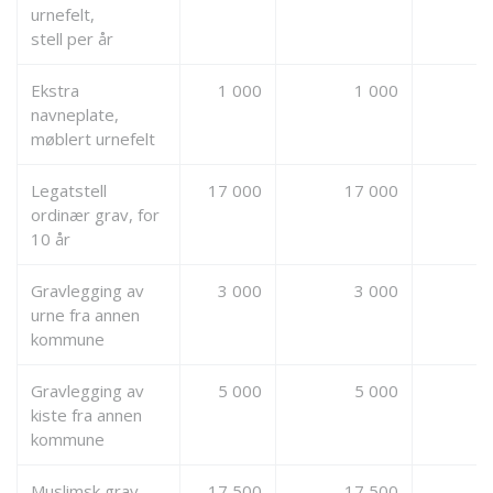
urnefelt,
stell per år
Ekstra
1 000
1 000
0
navneplate,
møblert urnefelt
Legatstell
17 000
17 000
0
ordinær grav, for
10 år
Gravlegging av
3 000
3 000
0
urne fra annen
kommune
Gravlegging av
5 000
5 000
0
kiste fra annen
kommune
Muslimsk grav,
17 500
17 500
0