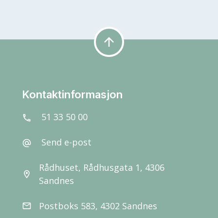
arrow_upward
Kontaktinformasjon
51 33 50 00
call
Send e-post
alternate_email
Rådhuset, Rådhusgata 1, 4306
location_on
Sandnes
Postboks 583, 4302 Sandnes
email