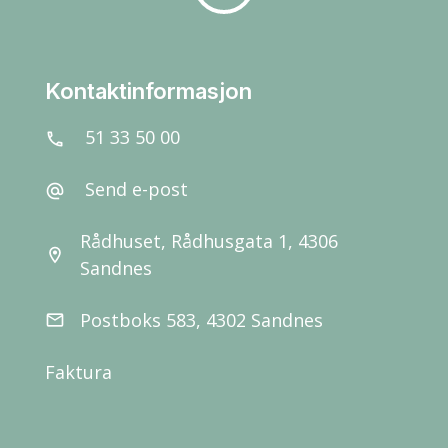
Kontaktinformasjon
51 33 50 00
call
Send e-post
alternate_email
Rådhuset, Rådhusgata 1, 4306
location_on
Sandnes
Postboks 583, 4302 Sandnes
email
Faktura