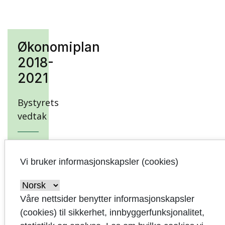
Økonomiplan
2018-
2021
Bystyrets
vedtak
Innledning
Vi bruker informasjonskapsler (cookies)
Samfunnsutvikling
Kommuneplan,
Våre nettsider benytter informasjonskapsler
visjon,
(cookies) til sikkerhet, innbyggerfunksjonalitet,