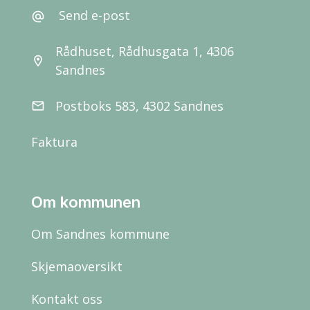
Send e-post
alternate_email
Rådhuset, Rådhusgata 1, 4306
location_on
Sandnes
Postboks 583, 4302 Sandnes
email
Faktura
Om kommunen
Om Sandnes kommune
Skjemaoversikt
Kontakt oss