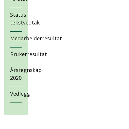
Status
tekstvedtak
Medarbeiderresultat
Brukerresultat
Årsregnskap
2020
Vedlegg