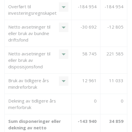
arrow_drop_down
Overført til
-184 954
-184 954
investeringsregnskapet
arrow_drop_down
Netto avsetninger til
-30 692
-12 805
eller bruk av bundne
driftsfond
arrow_drop_down
Netto avsetninger til
58 745
221 585
eller bruk av
disposisjonsfond
arrow_drop_down
Bruk av tidligere års
12 961
11 033
mindreforbruk
Dekning av tidligere års
0
0
merforbruk
Sum disponeringer eller
-143 940
34 859
dekning av netto