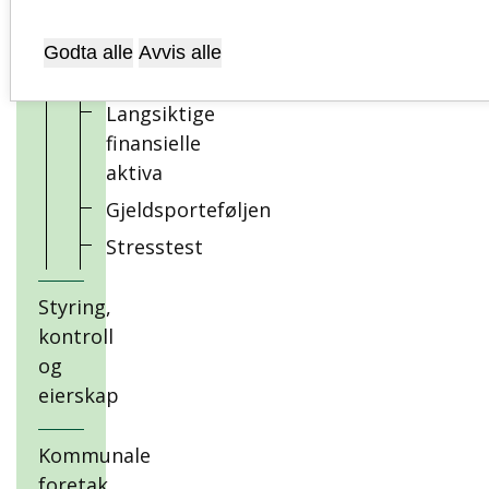
beregnet
for
Godta alle
Avvis alle
driftsformål
Langsiktige
finansielle
aktiva
Gjeldsporteføljen
Stresstest
Styring,
kontroll
og
eierskap
Kommunale
foretak