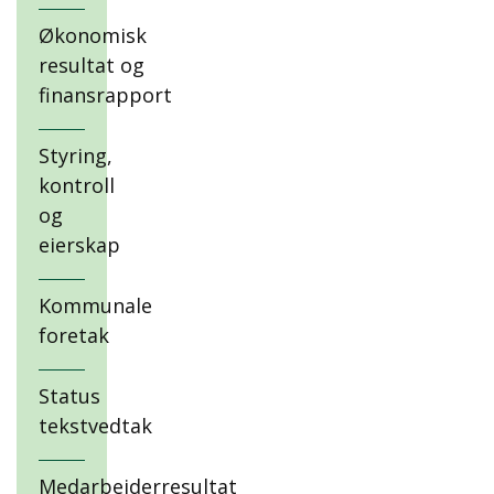
Økonomisk
resultat og
finansrapport
Styring,
kontroll
og
eierskap
Kommunale
foretak
Status
tekstvedtak
Medarbeiderresultat