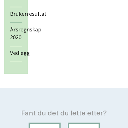
Brukerresultat
Årsregnskap
2020
Vedlegg