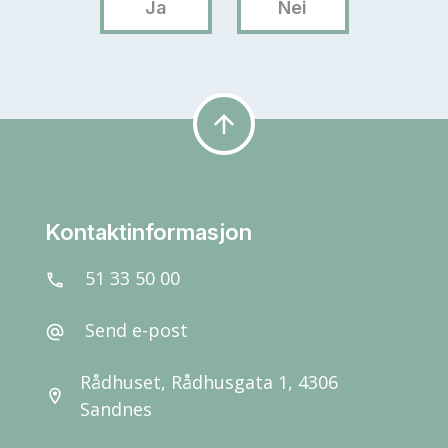
arrow_upward
Kontaktinformasjon
51 33 50 00
call
Send e-post
alternate_email
Rådhuset, Rådhusgata 1, 4306
location_on
Sandnes