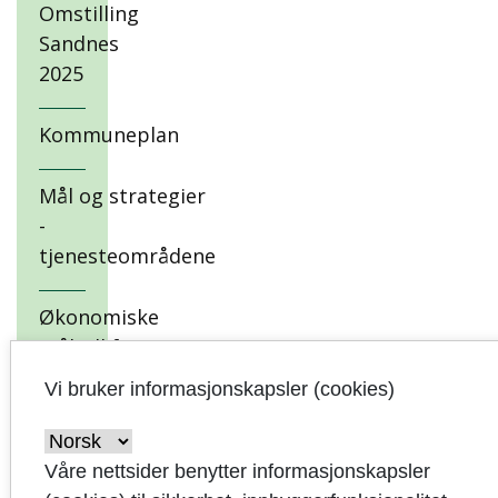
Omstilling
Sandnes
2025
Kommuneplan
Mål og strategier
-
tjenesteområdene
Økonomiske
måltall for
bærekraftig
Vi bruker informasjonskapsler (cookies)
utvikling
Økonomiske
Våre nettsider benytter informasjonskapsler