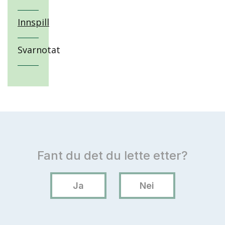
Innspill
Svarnotat