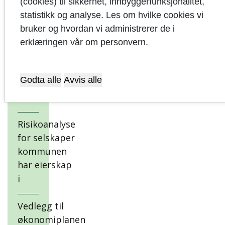
rammebetingelser
(cookies) til sikkerhet, innbyggerfunksjonalitet,
statistikk og analyse. Les om hvilke cookies vi
Driftsbudsjett
bruker og hvordan vi administrerer de i
erklæringen vår om personvern.
Investeringsbudsjett
Godta alle
Avvis alle
Kommunale
foretak
Risikoanalyse
for selskaper
kommunen
har eierskap
i
Vedlegg til
økonomiplanen