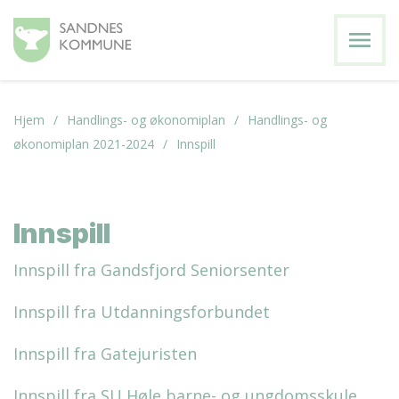
menu
Hjem
Handlings- og økonomiplan
Handlings- og
økonomiplan 2021-2024
Innspill
Innspill
Innspill fra Gandsfjord Seniorsenter
Innspill fra Utdanningsforbundet
Innspill fra Gatejuristen
Innspill fra SU Høle barne- og ungdomsskule