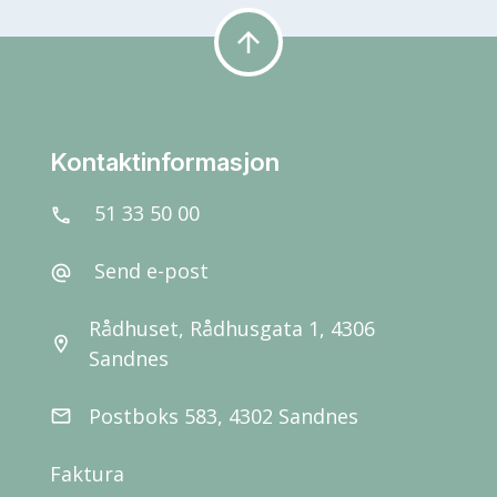
arrow_upward
Kontaktinformasjon
51 33 50 00
call
Send e-post
alternate_email
Rådhuset, Rådhusgata 1, 4306
location_on
Sandnes
Postboks 583, 4302 Sandnes
email
Faktura