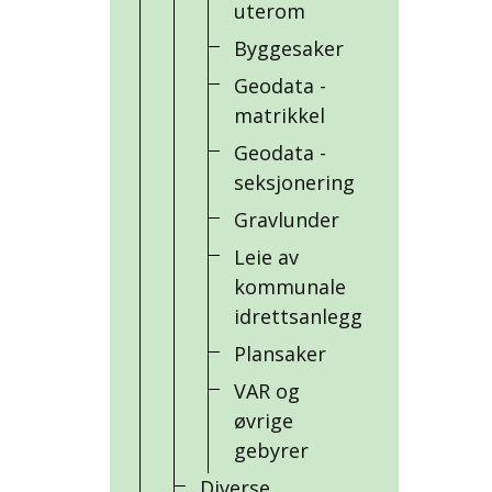
uterom
Byggesaker
Geodata -
matrikkel
Geodata -
seksjonering
Gravlunder
Leie av
kommunale
idrettsanlegg
Plansaker
VAR og
øvrige
gebyrer
Diverse