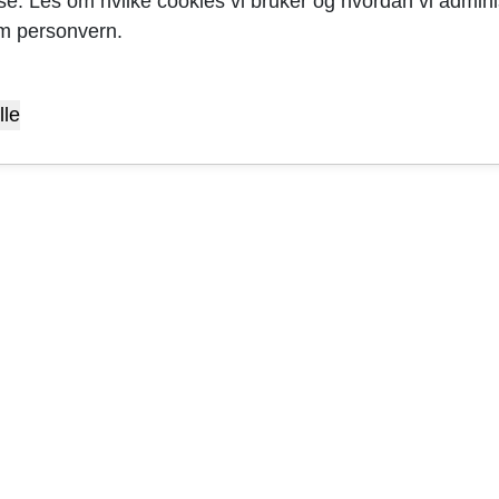
yse. Les om hvilke cookies vi bruker og hvordan vi adminis
m personvern.
lle