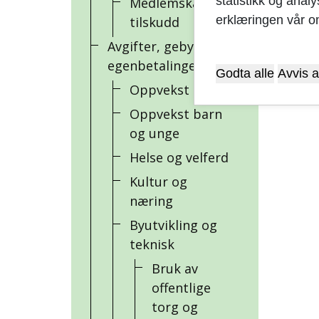
statistikk og anal
Medlemskap og
erklæringen vår o
tilskudd
Avgifter, gebyrer og
egenbetalinger
Godta alle
Avvis a
Oppvekst skole
Oppvekst barn
og unge
Helse og velferd
Kultur og
næring
Byutvikling og
teknisk
Bruk av
offentlige
torg og