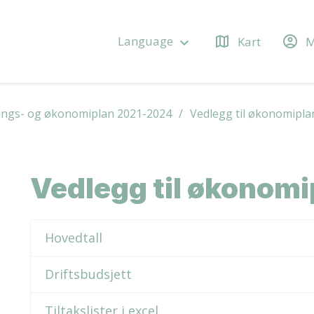
map
account_circle
Language
Kart
M
keyboard_arrow_down
ings- og økonomiplan 2021-2024
Vedlegg til økonomipl
Vedlegg til økonom
Hovedtall
Driftsbudsjett
Tiltakslister i excel