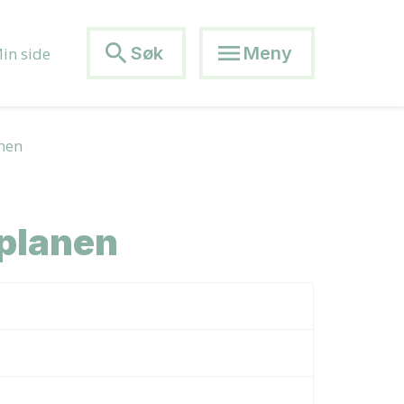
search
menu
Søk
Meny
in side
anen
iplanen