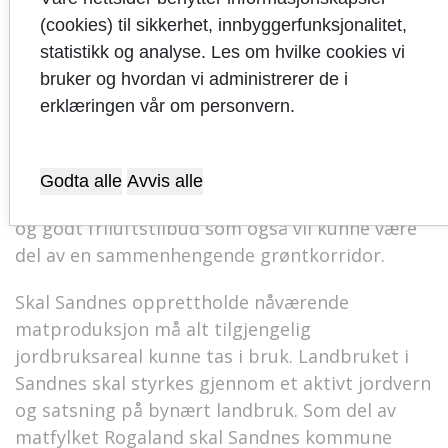
landbrukstradisjoner som har påvirket
(cookies) til sikkerhet, innbyggerfunksjonalitet,
kulturlandskapet i kommunen og til dels
statistikk og analyse. Les om hvilke cookies vi
landskapsformene/ - trekk.
bruker og hvordan vi administrerer de i
erklæringen vår om personvern.
Et aktivt landbruk vil på mange måter påvirke
innbyggernes hverdag positivt. Det er viktig
med et tett og godt samarbeid mellom
Godta alle
Avvis alle
grunneiere og andre aktører for å få til et bredt
og godt friluftstilbud som også vil kunne være
del av en sammenhengende grøntkorridor.
Skal Sandnes opprettholde nåværende
matproduksjon må alt tilgjengelig
jordbruksareal kunne tas i bruk. Landbruket i
Sandnes skal styrkes gjennom et aktivt jordvern
og satsning på bynært landbruk. Som del av
matfylket Rogaland skal Sandnes kommune