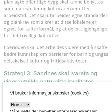
planlagte offentlige bygg skal kunne benyttes
som møtesteder og kulturarenaer etter
arbeidstid. Det skal utarbeides egne standarder
og plankrav som sikrer at disse lokalene er
egnet for kulturformål, og at de er tilgjengelige
for det frivillige kulturlivet.
I perioden skal det arbeides videre med å skaffe
bedre kunnskap om barrierer for barn og unges
deltakelse i kultur og fritidsaktiviteter.
Strategi 3: Sandnes skal ivareta og
videreutvikle naturgitte kvaliteter
Aktivt landbruk
Vi bruker informasjonskapsler (cookies)
Sandnes kommune er en stor
landbrukskommune, med lange
Våre nettsider benytter informasjonskapsler