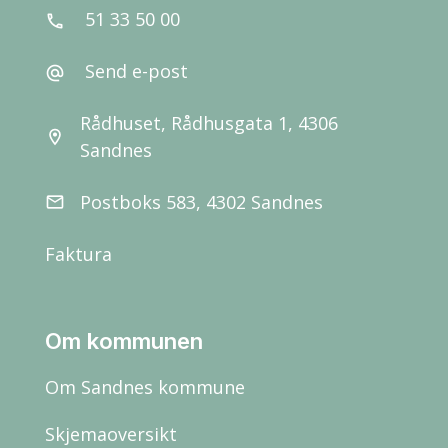
51 33 50 00
call
Send e-post
alternate_email
Rådhuset, Rådhusgata 1, 4306
location_on
Sandnes
Postboks 583, 4302 Sandnes
email
Faktura
Om kommunen
Om Sandnes kommune
Skjemaoversikt