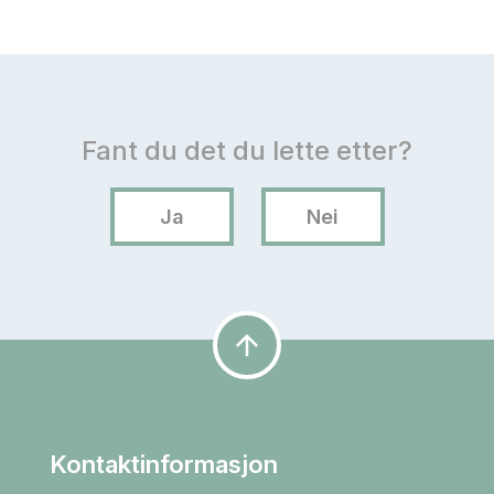
arrow_upward
Kontaktinformasjon