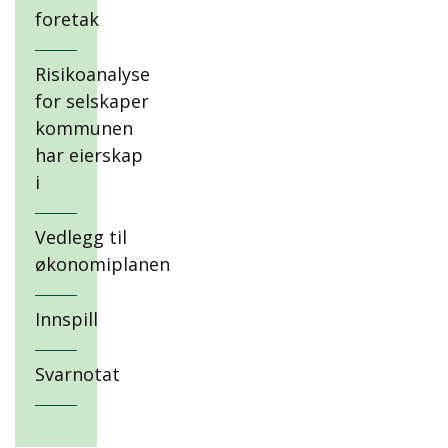
foretak
Risikoanalyse
for selskaper
kommunen
har eierskap
i
Vedlegg til
økonomiplanen
Innspill
Svarnotat