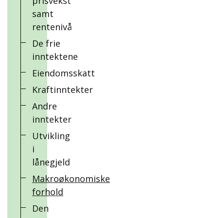
prisvekst
samt
rentenivå
De frie
inntektene
Eiendomsskatt
Kraftinntekter
Andre
inntekter
Utvikling
i
lånegjeld
Makroøkonomiske
forhold
Den