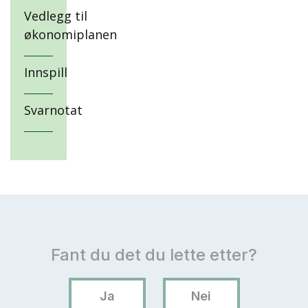
Vedlegg til
økonomiplanen
Innspill
Svarnotat