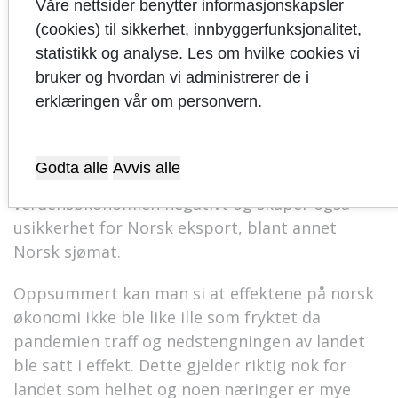
Våre nettsider benytter informasjonskapsler
aksjemarkedene.
(cookies) til sikkerhet, innbyggerfunksjonalitet,
statistikk og analyse. Les om hvilke cookies vi
Valget i USA er også et usikkerhetsmoment.
bruker og hvordan vi administrerer de i
Den generelle ustabiliteten man har sett i
erklæringen vår om personvern.
landet i den siste tiden kan forverres avhengig
av valgresultatet. Det er også forventet at
dersom Trump vinner vil han gjenoppta
Godta alle
Avvis alle
handelskrigen med Kina. Dette vil kunne påvirke
verdensøkonomien negativt og skaper også
usikkerhet for Norsk eksport, blant annet
Norsk sjømat.
Oppsummert kan man si at effektene på norsk
økonomi ikke ble like ille som fryktet da
pandemien traff og nedstengningen av landet
ble satt i effekt. Dette gjelder riktig nok for
landet som helhet og noen næringer er mye