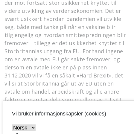
derimot fortsatt stor usikkerhet knyttet til
videre utvikling av verdensøkonomien. Det er
svært usikkert hvordan pandemien vil utvikle
seg, både med tanke på når en vaksine blir
tilgjengelig og hvordan smittespredningen blir
fremover. I tillegg er det usikkerhet knyttet til
Storbritannias utgang fra EU. Forhandlingene
om en avtale med EU går sakte fremover, og
dersom en avtale ikke er på plass innen
31.12.2020 vil vi få en såkalt «Hard Brexit», det
vil si at Storbritannia går ut av EU uten en
avtale om handel, arbeidskraft og alle andre
faktorer man tar del i som medlem av EU sitt
indre marked. Dette er ventet å få store følger,
Vi bruker informasjonskapsler (cookies)
spesielt for britisk økonomi, men det bidrar
også til en generell usikkerhet i den
internasjonale økonomien, inkludert