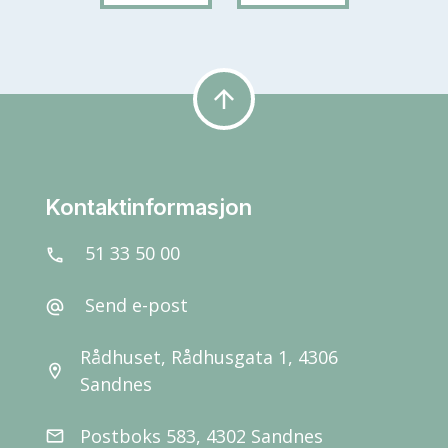
arrow_upward
Kontaktinformasjon
51 33 50 00
call
Send e-post
alternate_email
Rådhuset, Rådhusgata 1, 4306
location_on
Sandnes
Postboks 583, 4302 Sandnes
email