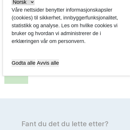
i
Våre nettsider benytter informasjonskapsler
(cookies) til sikkerhet, innbyggerfunksjonalitet,
Vedlegg til
statistikk og analyse. Les om hvilke cookies vi
økonomiplanen
bruker og hvordan vi administrerer de i
erklæringen vår om personvern.
Innspill
Svarnotat
Godta alle
Avvis alle