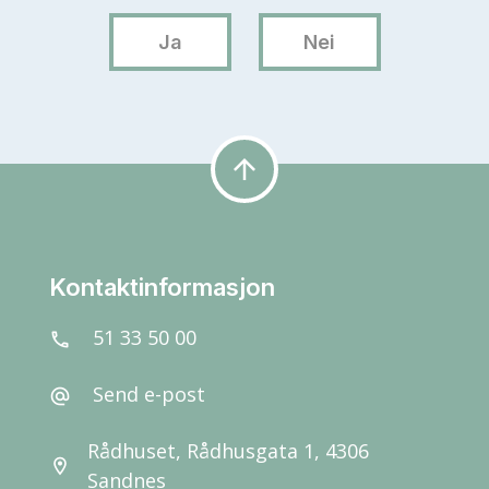
arrow_upward
Kontaktinformasjon
51 33 50 00
call
Send e-post
alternate_email
Rådhuset, Rådhusgata 1, 4306
location_on
Sandnes