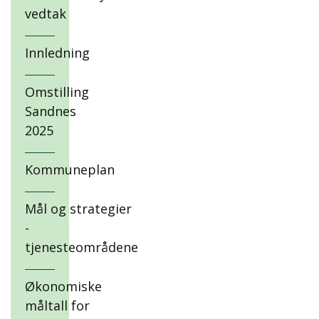
vedtak
Innledning
Omstilling
Sandnes
2025
Kommuneplan
Mål og strategier
-
tjenesteområdene
Økonomiske
måltall for