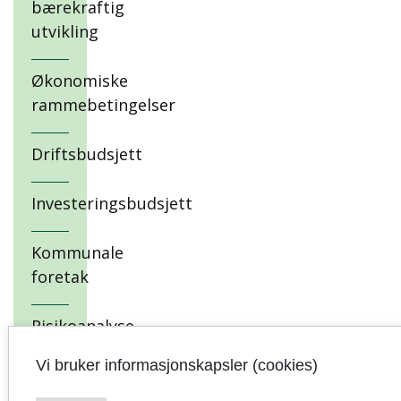
bærekraftig
utvikling
Økonomiske
rammebetingelser
Driftsbudsjett
Investeringsbudsjett
Kommunale
foretak
Risikoanalyse
for selskaper
Vi bruker informasjonskapsler (cookies)
kommunen
har eierskap