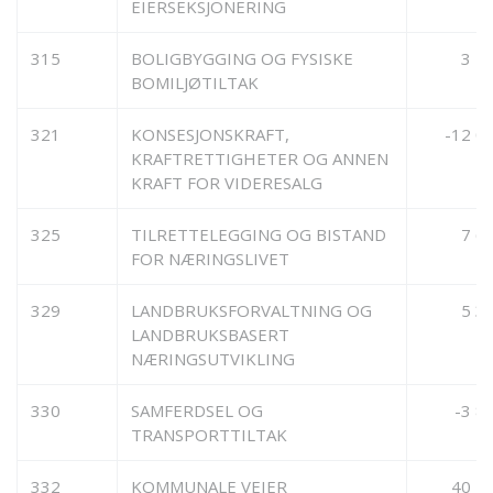
EIERSEKSJONERING
315
BOLIGBYGGING OG FYSISKE
3 7
BOMILJØTILTAK
321
KONSESJONSKRAFT,
-12 0
KRAFTRETTIGHETER OG ANNEN
KRAFT FOR VIDERESALG
325
TILRETTELEGGING OG BISTAND
7 6
FOR NÆRINGSLIVET
329
LANDBRUKSFORVALTNING OG
5 3
LANDBRUKSBASERT
NÆRINGSUTVIKLING
330
SAMFERDSEL OG
-3 8
TRANSPORTTILTAK
332
KOMMUNALE VEIER
40 5