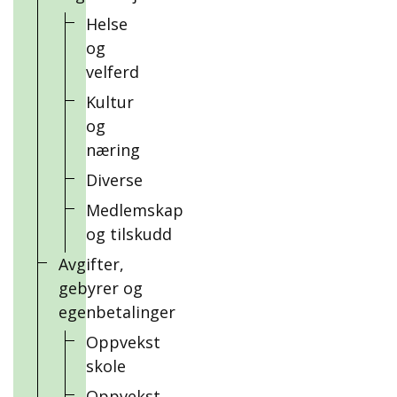
Helse
og
velferd
Kultur
og
næring
Diverse
Medlemskap
og tilskudd
Avgifter,
gebyrer og
egenbetalinger
Oppvekst
skole
Oppvekst