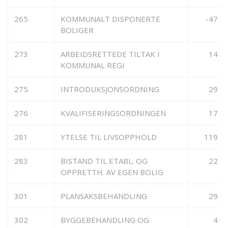
265
KOMMUNALT DISPONERTE
-47 0
BOLIGER
273
ARBEIDSRETTEDE TILTAK I
14 3
KOMMUNAL REGI
275
INTRODUKSJONSORDNING
29 1
276
KVALIFISERINGSORDNINGEN
17 8
281
YTELSE TIL LIVSOPPHOLD
119 2
283
BISTAND TIL ETABL. OG
22 8
OPPRETTH. AV EGEN BOLIG
301
PLANSAKSBEHANDLING
29 0
302
BYGGEBEHANDLING OG
4 0