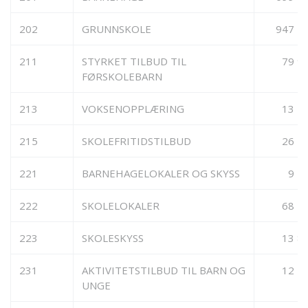
202
GRUNNSKOLE
947 7
211
STYRKET TILBUD TIL
79 9
FØRSKOLEBARN
213
VOKSENOPPLÆRING
13 5
215
SKOLEFRITIDSTILBUD
26 7
221
BARNEHAGELOKALER OG SKYSS
9 5
222
SKOLELOKALER
68 5
223
SKOLESKYSS
13 8
231
AKTIVITETSTILBUD TIL BARN OG
12 4
UNGE