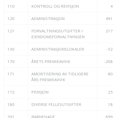
110
KONTROLL OG REVISJON
4 4
120
ADMINISTRASJON
491 7
121
FORVALTNINGSUTGIFTER I
217 4
EIENDOMSFORVALTNINGEN
130
ADMINISTRASJONSLOKALER
-52 0
170
ÅRETS PREMIEAVVIK
-208 1
171
AMORTISERING AV TIDLIGERE
80 3
ÅRS PREMIEAVVIK
172
PENSJON
25 6
180
DIVERSE FELLESUTGIFTER
18 3
201
BARNEHAGE
699 6