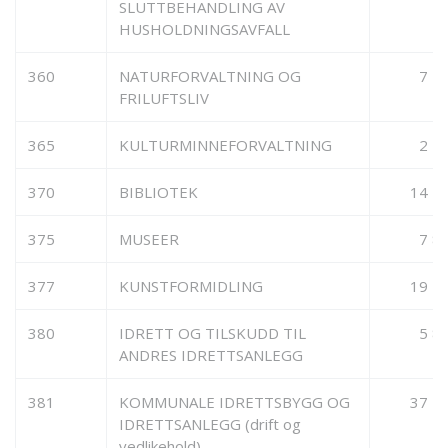
SLUTTBEHANDLING AV
HUSHOLDNINGSAVFALL
360
NATURFORVALTNING OG
7 5
FRILUFTSLIV
365
KULTURMINNEFORVALTNING
2 2
370
BIBLIOTEK
14 1
375
MUSEER
7 8
377
KUNSTFORMIDLING
19 7
380
IDRETT OG TILSKUDD TIL
5 8
ANDRES IDRETTSANLEGG
381
KOMMUNALE IDRETTSBYGG OG
37 5
IDRETTSANLEGG (drift og
vedlikehold)