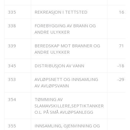
335
REKREASJON I TETTSTED
16 3
338
FOREBYGGING AV BRANN OG
2
ANDRE ULYKKER
339
BEREDSKAP MOT BRANNER OG
71 7
ANDRE ULYKKER
345
DISTRIBUSJON AV VANN
-18 2
353
AVLØPSNETT OG INNSAMLING
-29 6
AV AVLØPSVANN
354
TØMMING AV
SLAMAVSKILLERE,SEPTIKTANKER
O.L. PÅ SMÅ AVLØPSANLEGG
355
INNSAMLING, GJENVINNING OG
2