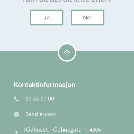
arrow_upward
Kontaktinformasjon
51 33 50 00
call
Send e-post
alternate_email
Rådhuset, Rådhusgata 1, 4306
location_on