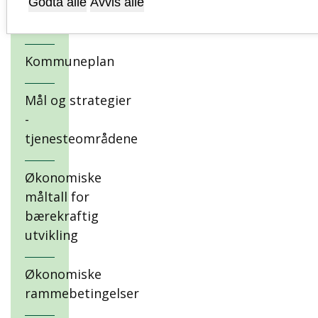
Sandnes
Godta alle
Avvis alle
2025
Kommuneplan
Mål og strategier
-
tjenesteområdene
Økonomiske
måltall for
bærekraftig
utvikling
Økonomiske
rammebetingelser