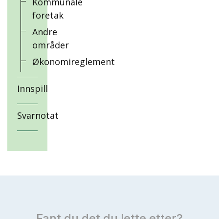
Kommunale
foretak
Andre
områder
Økonomireglement
Innspill
Svarnotat