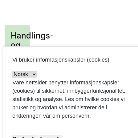
Handlings-
og
økonomiplan
Vi bruker informasjonskapsler (cookies)
2021-
2024
Våre nettsider benytter informasjonskapsler
Kommunestyrets
(cookies) til sikkerhet, innbyggerfunksjonalitet,
vedtak
statistikk og analyse. Les om hvilke cookies vi
bruker og hvordan vi administrerer de i
Innledning
erklæringen vår om personvern.
Omstilling