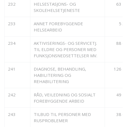
232
HELSESTASJONS- OG
63 7
SKOLEHELSETJENESTE
233
ANNET FOREBYGGENDE
5 3
HELSEARBEID
234
AKTIVISERINGS- OG SERVICETJ.
88 6
TIL ELDRE OG PERSONER MED
FUNKSJONSNEDSETTELSER MV.
241
DIAGNOSE, BEHANDLING,
126 2
HABILITERING OG
REHABILITERING
242
RÅD, VEILEDNING OG SOSIALT
49 5
FOREBYGGENDE ARBEID
243
TILBUD TIL PERSONER MED
38 0
RUSPROBLEMER