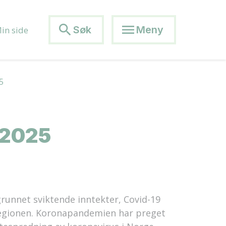
search
menu
Søk
Meny
in side
5
 2025
runnet sviktende inntekter, Covid-19
 regionen. Koronapandemien har preget