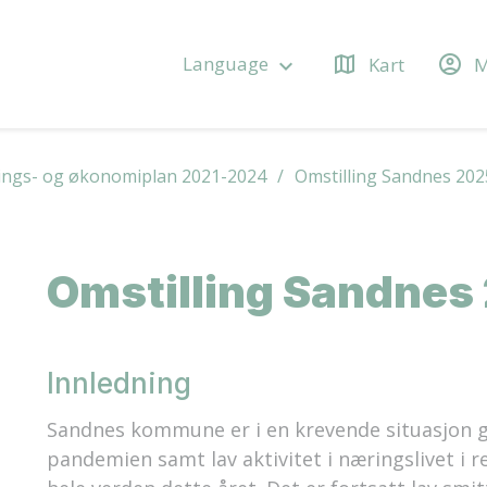
map
account_circle
Language
Kart
M
keyboard_arrow_down
ings- og økonomiplan 2021-2024
Omstilling Sandnes 202
Omstilling Sandnes
Innledning
Sandnes kommune er i en krevende situasjon g
pandemien samt lav aktivitet i næringslivet i