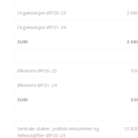
Organisasjon ØP20-23
2 68
Organisasjon ØP21-24
SUM
2 68
Økonomi ØP20-23
53
Økonomi ØP21-24
SUM
53
Sentrale staber, politisk virksomhet og
10 82
fellesutgifter ØP20-23