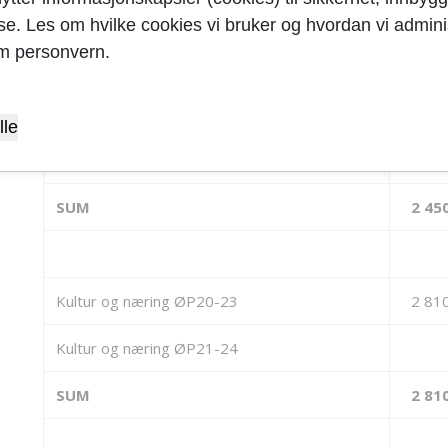
SUM
29 31
yse. Les om hvilke cookies vi bruker og hvordan vi adminis
m personvern.
Byutvikling og teknisk ØP20-23
2 45
lle
Byutvikling og teknisk ØP21-24
SUM
2 45
Kultur og næring ØP20-23
2 81
Kultur og næring ØP21-24
SUM
2 81