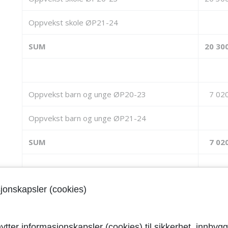
Oppvekst skole ØP21-24
SUM
20 30
Oppvekst barn og unge ØP20-23
7 02
Oppvekst barn og unge ØP21-24
SUM
7 02
sjonskapsler (cookies)
Helse og velferd ØP20-23
29 31
Helse og velferd ØP21-24
ytter informasjonskapsler (cookies) til sikkerhet, innbygg