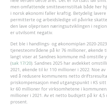
hele verden dette året. Det er fortsatt lav sm
men omfattende smittevernstiltak både her hj
i norsk økonomi faller kraftig. Betydelig lavere
permitterte og arbeidsledige vil påvirke skatte
den lave oljeprisen næringsutviklingen i regio
er utvilsomt negativ.
Det ble i handlings- og økonomiplan 2020-2023
tjenesteområdene på kr 76 millioner, økende til
langt viser at Sandnes kommune må omstille yt
(
sak 17/20
). Sandnes 2025 har avdekket omstill
2021, økende til kr 110 millioner i 2022. Noe av
ved å redusere kommunens netto driftsresultat
priskompensasjon med utgangspunkt i KS sitt 
kr 60 millioner for virksomhetene i kommunen.
millioner i 2021. Av et netto budsjett på kr 4,5 
prosent.