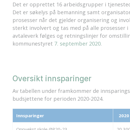
Det er opprettet 16 arbeidsgrupper i tjenest
Det er søkelys på bemanning samt organisatori
prosesser når det gjelder organisering og invo
sterkt involvert og tas med på alle prosesser i 
avtaleverk følges og retningslinjer for omstil
kommunestyret
7. september 2020
.
Oversikt innsparinger
Av tabellen under framkommer de innsparings
budsjettene for perioden 2020-2024.
Innsparinger
2020
Oppvekst skole ØP20-23
20 30