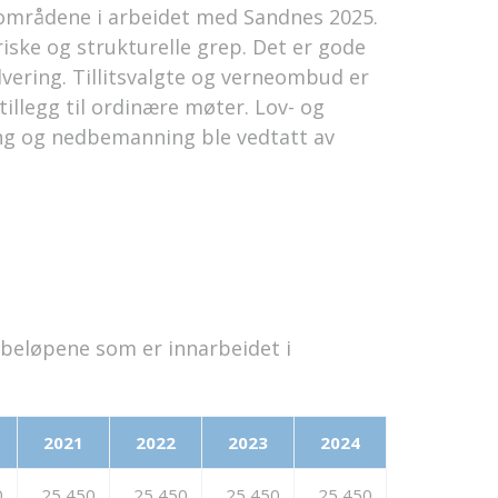
eområdene i arbeidet med Sandnes 2025.
ske og strukturelle grep. Det er gode
lvering. Tillitsvalgte og verneombud er
tillegg til ordinære møter. Lov- og
ling og nedbemanning ble vedtatt av
beløpene som er innarbeidet i
2021
2022
2023
2024
0
25 450
25 450
25 450
25 450