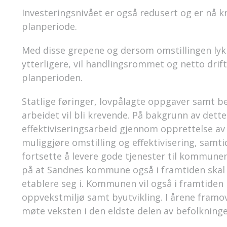
Investeringsnivået er også redusert og er nå kr 
planperiode.
Med disse grepene og dersom omstillingen lykk
ytterligere, vil handlingsrommet og netto drifts
planperioden.
Statlige føringer, lovpålagte oppgaver samt b
arbeidet vil bli krevende. På bakgrunn av dette
effektiviseringsarbeid gjennom opprettelse a
muliggjøre omstilling og effektivisering, sa
fortsette å levere gode tjenester til kommun
på at Sandnes kommune også i framtiden skal 
etablere seg i. Kommunen vil også i framtiden p
oppvekstmiljø samt byutvikling. I årene framove
møte veksten i den eldste delen av befolkninge