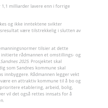
1,1 milliarder lavere enn i forrige
es og ikke inntektene svikter
resultat være tilstrekkelig i slutten av
emanningsnormer tilsier at dette
 initierte rådmannen et omstillings- og
v
Sandnes 2025
. Prosjektet skal
mtidig som Sandnes kommune skal
ens innbyggere. Rådmannen legger vekt
være en attraktiv kommune til å bo og
rioritere etablering, arbeid, bolig,
r vil det også rettes innsats for å
n.