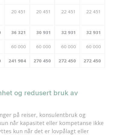
20 451
20 451
22 451
22 451
0
36 321
30 931
32 931
32 931
60 000
60 000
60 000
60 000
0
241 984
270 450
272 450
272 450
omhet og redusert bruk av
nger på reiser, konsulentbruk og
 kun når kapasitet eller kompetanse ikke
ttes kun når det er lovpålagt eller