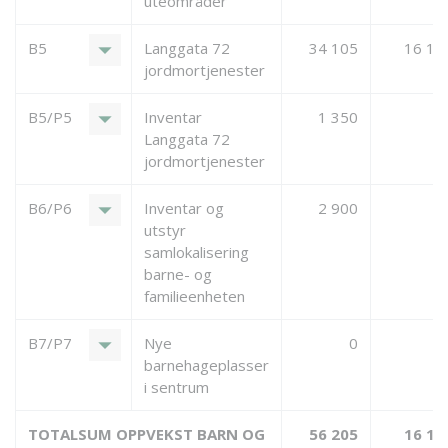
uteområder
arrow_drop_down
B5
Langgata 72
34 105
16 10
jordmortjenester
arrow_drop_down
B5/P5
Inventar
1 350
Langgata 72
jordmortjenester
arrow_drop_down
B6/P6
Inventar og
2 900
utstyr
samlokalisering
barne- og
familieenheten
arrow_drop_down
B7/P7
Nye
0
barnehageplasser
i sentrum
TOTALSUM OPPVEKST BARN OG
56 205
16 10