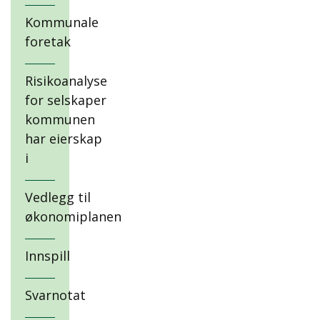
Kommunale
foretak
Risikoanalyse
for selskaper
kommunen
har eierskap
i
Vedlegg til
økonomiplanen
Innspill
Svarnotat