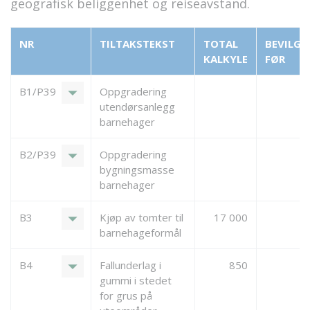
geografisk beliggenhet og reiseavstand.
NR
TILTAKSTEKST
TOTAL
BEVILGE
KALKYLE
FØR
arrow_drop_down
B1/P39
Oppgradering
utendørsanlegg
barnehager
arrow_drop_down
B2/P39
Oppgradering
bygningsmasse
barnehager
arrow_drop_down
B3
Kjøp av tomter til
17 000
barnehageformål
arrow_drop_down
B4
Fallunderlag i
850
gummi i stedet
for grus på