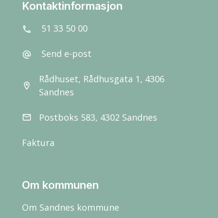
Kontaktinformasjon
51 33 50 00
call
Send e-post
alternate_email
Rådhuset, Rådhusgata 1, 4306
location_on
Sandnes
Postboks 583, 4302 Sandnes
email
Faktura
Om kommunen
Om Sandnes kommune