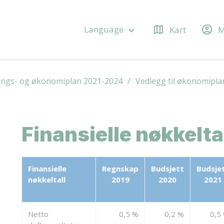
map
account_circle
Language
Kart
M
keyboard_arrow_down
ings- og økonomiplan 2021-2024
Vedlegg til økonomipl
Finansielle nøkkelta
Finansielle
Regnskap
Budsjett
Budsje
nøkkeltall
2019
2020
2021
Netto
0,5 %
0,2 %
0,5