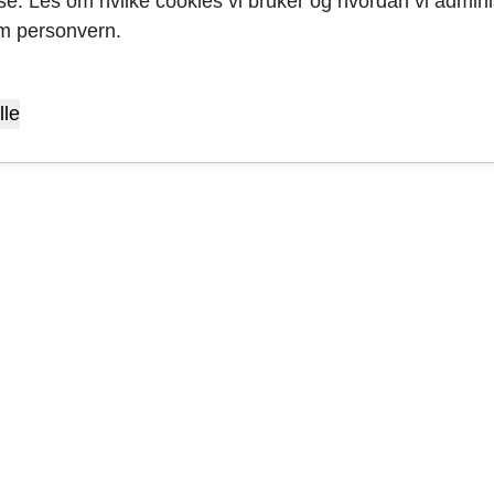
yse. Les om hvilke cookies vi bruker og hvordan vi adminis
m personvern.
lle