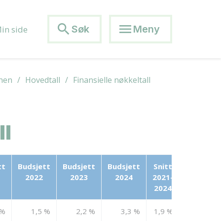
search
menu
Søk
Meny
in side
anen
Hovedtall
Finansielle nøkkeltall
ll
tt
Budsjett
Budsjett
Budsjett
Snitt
Mål
2022
2023
2024
2021-
2024
 %
1,5 %
2,2 %
3,3 %
1,9 %
>1,5%