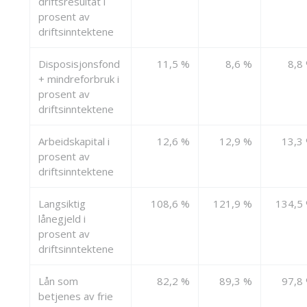
driftsresultat i
prosent av
driftsinntektene
Disposisjonsfond
11,5 %
8,6 %
8,8
+ mindreforbruk i
prosent av
driftsinntektene
Arbeidskapital i
12,6 %
12,9 %
13,3
prosent av
driftsinntektene
Langsiktig
108,6 %
121,9 %
134,5
lånegjeld i
prosent av
driftsinntektene
Lån som
82,2 %
89,3 %
97,8
betjenes av frie