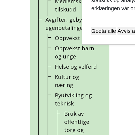
statistikk og anal
Medlemskap og
erklæringen vår o
tilskudd
Avgifter, gebyrer og
egenbetalinger
Godta alle
Avvis a
Oppvekst skole
Oppvekst barn
og unge
Helse og velferd
Kultur og
næring
Byutvikling og
teknisk
Bruk av
offentlige
torg og