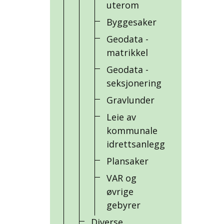
uterom
Byggesaker
Geodata -
matrikkel
Geodata -
seksjonering
Gravlunder
Leie av
kommunale
idrettsanlegg
Plansaker
VAR og
øvrige
gebyrer
Diverse