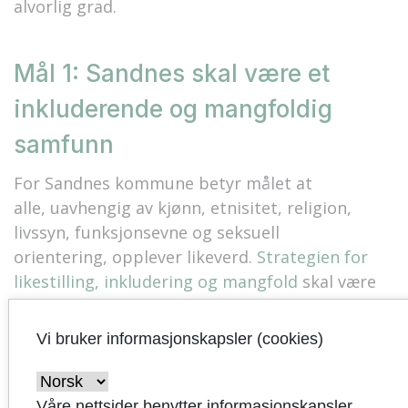
alvorlig grad.
Mål 1: Sandnes skal være et
inkluderende og mangfoldig
samfunn
For Sandnes kommune betyr målet at
alle
,
uavhengig av kjønn, etnisitet, religion,
livssyn, funksjonsevne og seksuell
orientering
,
opplever likeverd.
Strategien for
likestilling, inkludering og mangfold
skal være
en veiviser for organisasjonen
og
skal følges
opp med tiltak i tjenesteområdene og
Vi bruker informasjonskapsler (cookies)
i
virksomhetene
.
I strategi for ledel
s
e og
medarbeiderskap
er det satt spesielt
søkelys
på
at
Sandnes
k
ommune
skal være en inkluderende
Våre nettsider benytter informasjonskapsler