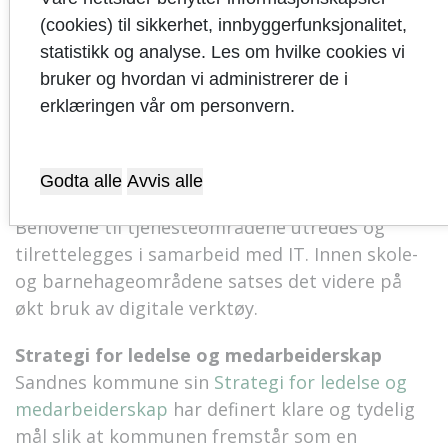
arbeidsgiver med stolte medarbeidere og at en
(cookies) til sikkerhet, innbyggerfunksjonalitet,
skal arbeide systematisk og strategisk med
statistikk og analyse. Les om hvilke cookies vi
helse, miljø og sikkerhet.
bruker og hvordan vi administrerer de i
erklæringen vår om personvern.
Strategi 1: Sandnes skal skape gode
og likeverdige livsvilkår for alle
Godta alle
Avvis alle
Digitale ferdigheter
Behovene til tjenesteområdene utredes og
tilrettelegges i samarbeid med IT.
Innen skole-
og barnehageområdene satses det
videre
på
økt bruk av digitale verktøy.
Strategi for ledelse og medarbeiderskap
Sandnes kommune sin
Strategi for ledelse og
medarbeiderskap
har definert klare og tydelig
mål slik at kommunen fremstår som en