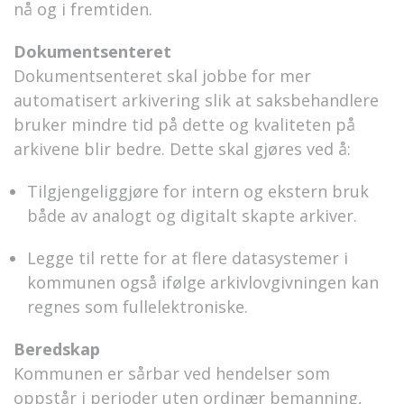
nå og i fremtiden.
Dokumentsenteret
Dokumentsentere
t
skal jobbe for mer
automatisert arkivering slik at saksbehandlere
bruker mindre tid på dette og kvaliteten på
arkivene blir bedre
. Dette skal gjøres ved å
:
T
ilgjengeliggjøre
for intern og ekstern bruk
både av analogt og digitalt skapte arkiver
.
L
egge
til rette
for
at flere datasystemer i
kommunen også
i
f
ølge
arkivlovgivningen kan
regnes som fullelektroniske.
Beredskap
Kommunen
er sårbar ved hendelser
som
oppstår
i perioder uten ordinær be
manning,