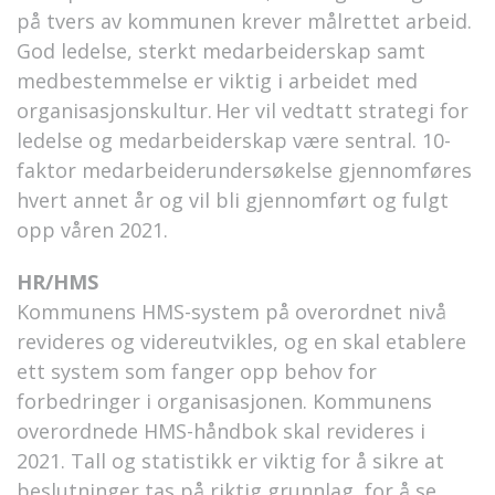
på tvers av kommunen krever målrettet arbeid.
God ledelse, sterkt medarbeiderskap samt
medbestemmelse er viktig i arbeidet med
organisasjonskultur.
Her vil vedtatt strategi for
ledelse og medarbeiderskap være sentral.
10-
faktor medarbeiderundersøkelse gjennomføres
hvert annet år
og
vil bli gjennomført
og fulgt
opp
våren 2021.
HR/HMS
Kommunens HMS-system på overordnet nivå
revideres og videreutvikles
,
og en
skal
etablere
ett system som fanger opp behov for
forbedringer i organisasjonen. Kommunens
overordnede HM
S-håndbok skal revideres i
2021.
Tall og statistikk er viktig for å sikre at
beslutninger tas på riktig grunnlag, for å se