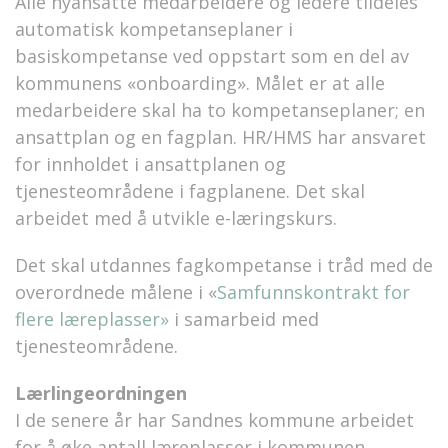
Alle nyansatte medarbeidere og ledere tildeles
automatisk kompetanseplaner i
basiskompetanse ved oppstart som en del av
kommunens «
onboarding
». Målet er at alle
medarbeidere skal ha to kompetanseplaner
;
en
ansattplan og en fagplan
.
HR/HMS har ansvaret
for innholdet i ansattplanen og
tjenesteområdene i fagplanene.
Det skal
arbeidet med å utvikle e-læringskurs.
Det skal utdannes fagkompetanse i tråd med de
overordnede målene i «
Samfunnskontrakt for
flere læreplasser»
i samarbeid med
tjenesteområdene.
Lærlingeordningen
I de senere år har Sandnes kommune
arbeidet
for
å øke antall læreplasser i kommunen.