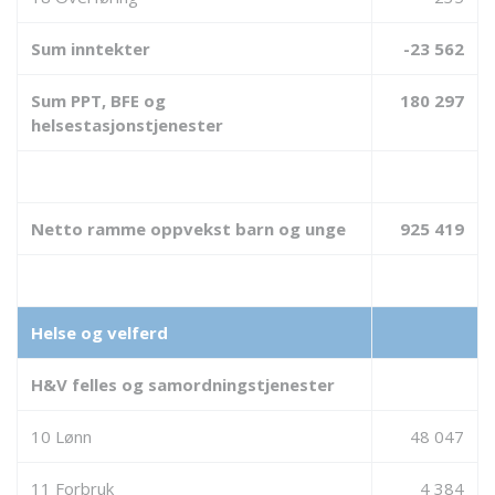
Sum inntekter
-23 562
Sum PPT, BFE og
180 297
helsestasjonstjenester
Netto ramme oppvekst barn og unge
925 419
Helse og velferd
H&V felles og samordningstjenester
10 Lønn
48 047
11 Forbruk
4 384