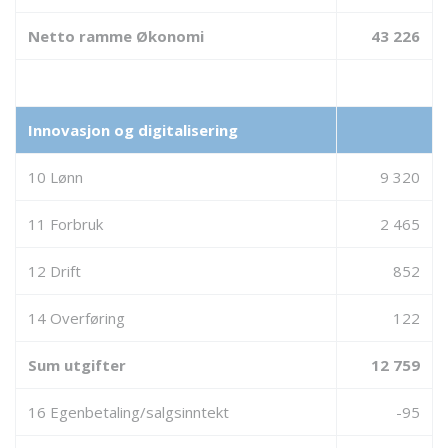
Netto ramme Økonomi
43 226
Innovasjon og digitalisering
10 Lønn
9 320
11 Forbruk
2 465
12 Drift
852
14 Overføring
122
Sum utgifter
12 759
16 Egenbetaling/salgsinntekt
-95