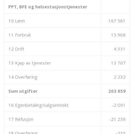
PPT, BFE og helsestasjonstjenester
10 Lønn
167 561
11 Forbruk
15 968
12 Drift
4 331
13 Kjøp av tjenester
13 767
14 Overføring
2 232
Sum utgifter
203 859
16 Egenbetaling/salgsinntekt
-2 091
17 Refusjon
-21 236
18 Overføring
-235