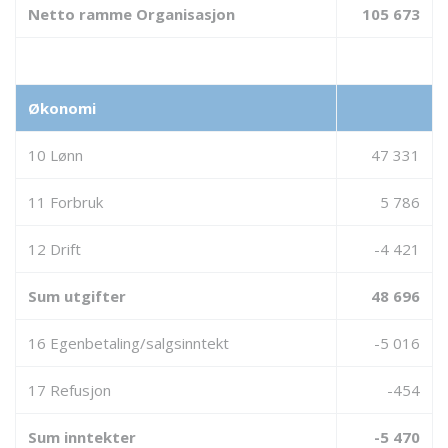
Netto ramme Organisasjon
105 673
Økonomi
10 Lønn
47 331
11 Forbruk
5 786
12 Drift
-4 421
Sum utgifter
48 696
16 Egenbetaling/salgsinntekt
-5 016
17 Refusjon
-454
Sum inntekter
-5 470