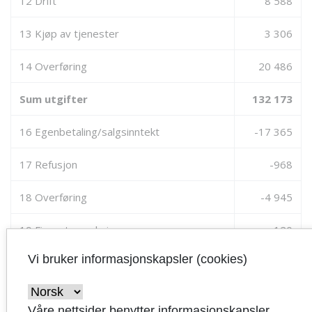
12 Drift
8 588
13 Kjøp av tjenester
3 306
14 Overføring
20 486
Sum utgifter
132 173
16 Egenbetaling/salgsinntekt
-17 365
17 Refusjon
-968
18 Overføring
-4 945
19 Finanstransaksjoner
-120
Vi bruker informasjonskapsler (cookies)
Sum inntekter
-23 398
Netto ramme Kultur og næring
108 775
Våre nettsider benytter informasjonskapsler