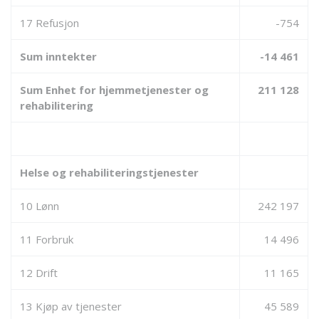
17 Refusjon
-754
Sum inntekter
-14 461
Sum Enhet for hjemmetjenester og
211 128
rehabilitering
Helse og rehabiliteringstjenester
10 Lønn
242 197
11 Forbruk
14 496
12 Drift
11 165
13 Kjøp av tjenester
45 589