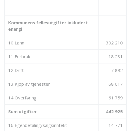
Kommunens fellesutgifter inkludert
energi
10 Lønn
302 210
11 Forbruk
18 231
12 Drift
-7 892
13 Kjøp av tjenester
68 617
14 Overføring
61 759
Sum utgifter
442 925
16 Egenbetaling/salgsinntekt
-14 771