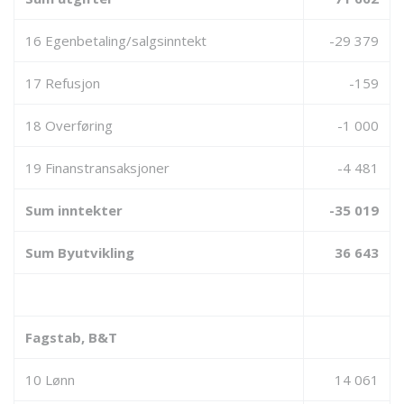
16 Egenbetaling/salgsinntekt
-29 379
17 Refusjon
-159
18 Overføring
-1 000
19 Finanstransaksjoner
-4 481
Sum inntekter
-35 019
Sum Byutvikling
36 643
Fagstab, B&T
10 Lønn
14 061