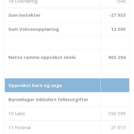
18 Overføring
-540
Sum inntekter
-27 933
Sum Voksenopplæring
12 500
Netto ramme oppvekst skole
965 294
Oppvekst barn og unge
Barnehager inkludert fellesutgifter
10 Lønn
396 599
11 Forbruk
21 815