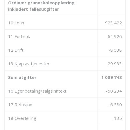
Ordinær grunnskoleopplæring
inkludert fellesutgifter
10 Lønn
923 422
11 Forbruk
64 926
12 Drift
-8 538
13 Kjøp av tjenester
29 933
Sum utgifter
1 009 743
16 Egenbetaling/salgsinntekt
-50 234
17 Refusjon
-6 580
18 Overføring
-135