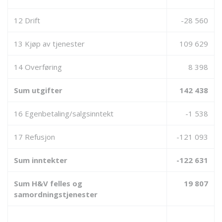
12 Drift
-28 560
13 Kjøp av tjenester
109 629
14 Overføring
8 398
Sum utgifter
142 438
16 Egenbetaling/salgsinntekt
-1 538
17 Refusjon
-121 093
Sum inntekter
-122 631
Sum H&V felles og
19 807
samordningstjenester