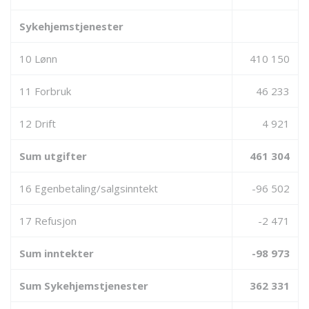
Sykehjemstjenester
10 Lønn
410 150
11 Forbruk
46 233
12 Drift
4 921
Sum utgifter
461 304
16 Egenbetaling/salgsinntekt
-96 502
17 Refusjon
-2 471
Sum inntekter
-98 973
Sum Sykehjemstjenester
362 331