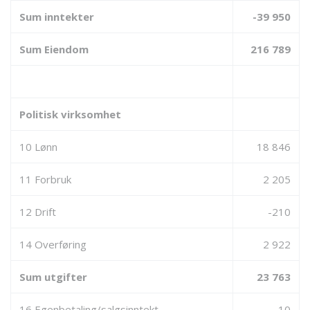
Sum inntekter
-39 950
Sum Eiendom
216 789
Politisk virksomhet
10 Lønn
18 846
11 Forbruk
2 205
12 Drift
-210
14 Overføring
2 922
Sum utgifter
23 763
16 Egenbetaling/salgsinntekt
-10