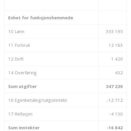
Enhet for funksjonshemmede
10 Lønn
333 195
11 Forbruk
12 183
12 Drift
1 420
14 Overføring
432
Sum utgifter
347 230
16 Egenbetaling/salgsinntekt
-12 712
17 Refusjon
-4 130
Sum inntekter
-16 842