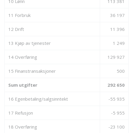
10 Lønn
113 381
11 Forbruk
36 197
12 Drift
11 396
13 Kjøp av tjenester
1 249
14 Overføring
129 927
15 Finanstransaksjoner
500
Sum utgifter
292 650
16 Egenbetaling/salgsinntekt
-55 935
17 Refusjon
-5 955
18 Overføring
-23 100