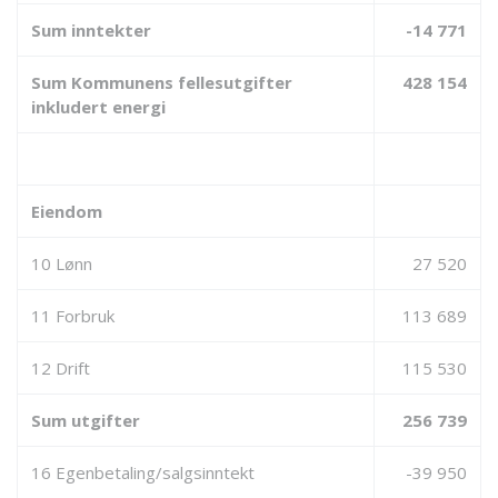
Sum inntekter
-14 771
Sum Kommunens fellesutgifter
428 154
inkludert energi
Eiendom
10 Lønn
27 520
11 Forbruk
113 689
12 Drift
115 530
Sum utgifter
256 739
16 Egenbetaling/salgsinntekt
-39 950