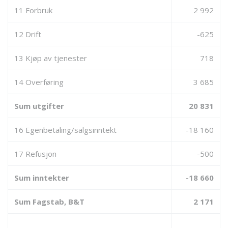
11 Forbruk
2 992
12 Drift
-625
13 Kjøp av tjenester
718
14 Overføring
3 685
Sum utgifter
20 831
16 Egenbetaling/salgsinntekt
-18 160
17 Refusjon
-500
Sum inntekter
-18 660
Sum Fagstab, B&T
2 171