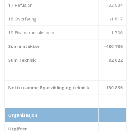
17 Refusjon
-82 084
18 Overføring
-1 817
19 Finanstransaksjoner
-1 706
Sum inntekter
-480 736
Sum Teknisk
92 022
Netto ramme Byutvikling og teknisk
130 836
Organisasjon
Utgifter