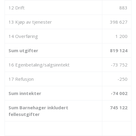
12 Drift
883
13 Kjøp av tjenester
398 627
14 Overføring
1 200
Sum utgifter
819 124
16 Egenbetaling/salgsinntekt
-73 752
17 Refusjon
-250
Sum inntekter
-74 002
Sum Barnehager inkludert
745 122
fellesutgifter