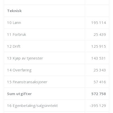
Teknisk
10 Lønn
195 114
11 Forbruk
25 439
12 Drift
125 915
13 Kjøp av tjenester
143 531
14 Overføring
25 343
15 Finanstransaksjoner
57 416
Sum utgifter
572 758
16 Egenbetaling/salgsinntekt
-395 129