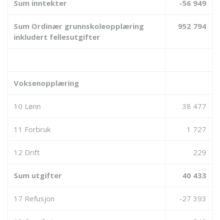
Sum inntekter
-56 949
Sum Ordinær grunnskoleopplæring
952 794
inkludert fellesutgifter
Voksenopplæring
10 Lønn
38 477
11 Forbruk
1 727
12 Drift
229
Sum utgifter
40 433
17 Refusjon
-27 393