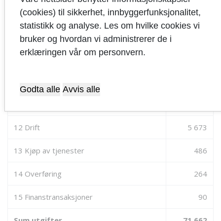
(cookies) til sikkerhet, innbyggerfunksjonalitet,
statistikk og analyse. Les om hvilke cookies vi
Byutvikling og teknisk
bruker og hvordan vi administrerer de i
erklæringen vår om personvern.
Byutvikling
10 Lønn
62 000
Godta alle
Avvis alle
11 Forbruk
3 149
12 Drift
5 673
13 Kjøp av tjenester
486
14 Overføring
264
15 Finanstransaksjoner
90
Sum utgifter
71 662