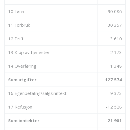
10 Lønn
90 086
11 Forbruk
30 357
12 Drift
3 610
13 Kjøp av tjenester
2 173
14 Overføring
1 348
Sum utgifter
127 574
16 Egenbetaling/salgsinntekt
-9 373
17 Refusjon
-12 528
Sum inntekter
-21 901