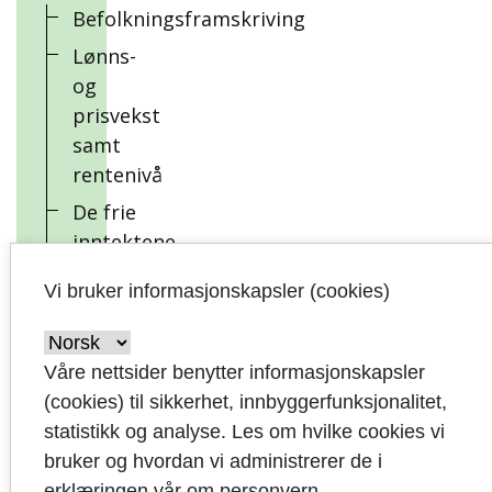
Befolkningsframskriving
Lønns-
og
prisvekst
samt
rentenivå
De frie
inntektene
Eiendomsskatt
Vi bruker informasjonskapsler (cookies)
Andre
inntekter
Våre nettsider benytter informasjonskapsler
Den
(cookies) til sikkerhet, innbyggerfunksjonalitet,
økonomiske
statistikk og analyse. Les om hvilke cookies vi
situasjonen
bruker og hvordan vi administrerer de i
Utvikling
erklæringen vår om personvern.