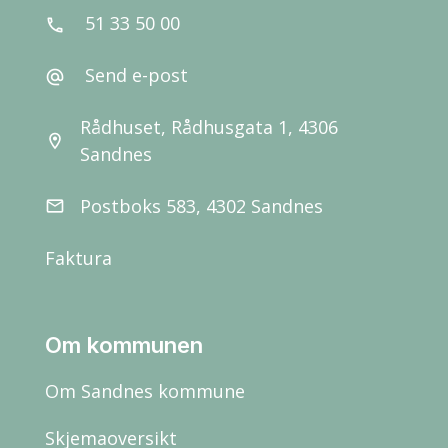
51 33 50 00
call
Send e-post
alternate_email
Rådhuset, Rådhusgata 1, 4306
location_on
Sandnes
Postboks 583, 4302 Sandnes
email
Faktura
Om kommunen
Om Sandnes kommune
Skjemaoversikt