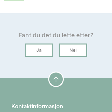
arrow_upward
Kontaktinformasjon