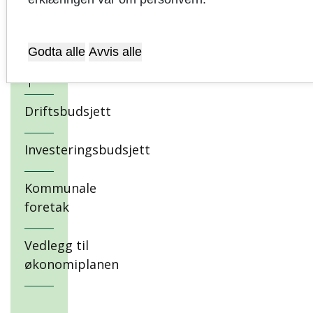
i
lånegjeld
Godta alle
Avvis alle
Makroøkonomiske
forhold og risiko
Driftsbudsjett
Investeringsbudsjett
Kommunale
foretak
Vedlegg til
økonomiplanen