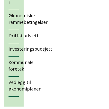
i
Økonomiske
rammebetingelser
Driftsbudsjett
Investeringsbudsjett
Kommunale
foretak
Vedlegg til
økonomiplanen