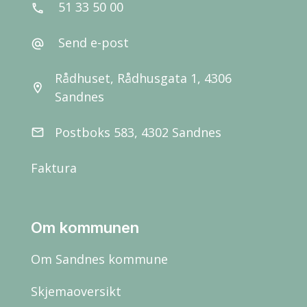
51 33 50 00
call
Send e-post
alternate_email
Rådhuset, Rådhusgata 1, 4306
location_on
Sandnes
Postboks 583, 4302 Sandnes
email
Faktura
Om kommunen
Om Sandnes kommune
Skjemaoversikt