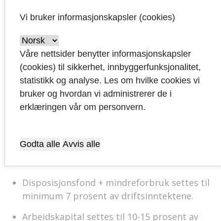
Vi bruker informasjonskapsler (cookies)
12. Økonomiplan 2020 - 2023 for Sandnes
Eiendomsselskap KF, som avvikles fra 1. januar
Våre nettsider benytter informasjonskapsler
2020, tas til orientering.
(cookies) til sikkerhet, innbyggerfunksjonalitet,
statistikk og analyse. Les om hvilke cookies vi
bruker og hvordan vi administrerer de i
erklæringen vår om personvern.
13. Kommunestyret godkjenner følgende mål
for finansielle nøkkeltall:
Godta alle
Avvis alle
Netto driftsresultat settes til 1,5 prosent av
driftsinntektene.
Disposisjonsfond + mindreforbruk settes til
minimum 7 prosent av driftsinntektene.
Arbeidskapital settes til 10-15 prosent av