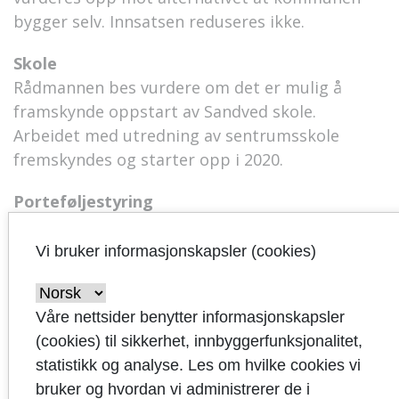
bygger selv. Innsatsen reduseres ikke.
Skole
Rådmannen bes vurdere om det er mulig å
framskynde oppstart av Sandved skole.
Arbeidet med utredning av sentrumsskole
fremskyndes og starter opp i 2020.
Porteføljestyring
Det legges fram en sak om det er mulig å
innføre rammebevilgning for investeringer og
Vi bruker informasjonskapsler (cookies)
at de enkelte investeringsbeslutninger gjøres
basert på porteføljestyring. Eksempelvis skal en
Våre nettsider benytter informasjonskapsler
slik vurdering foretas før det tas en endelig
(cookies) til sikkerhet, innbyggerfunksjonalitet,
beslutning om ev utvidelser av Rovik og Lunde
statistikk og analyse. Les om hvilke cookies vi
BOAS. Ved investeringsbeslutninger må
bruker og hvordan vi administrerer de i
tiltakets livstidskostnader ivaretas. Dette betyr