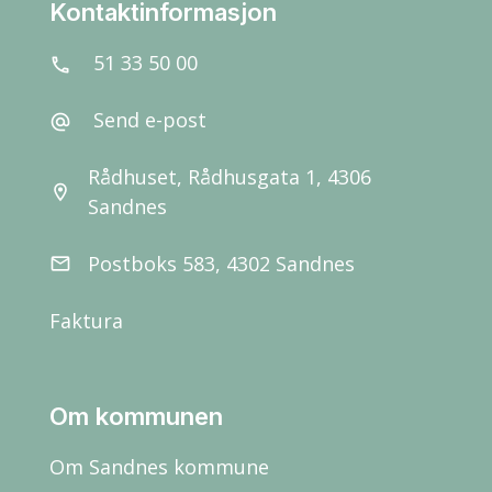
Kontaktinformasjon
51 33 50 00
call
Send e-post
alternate_email
Rådhuset, Rådhusgata 1, 4306
location_on
Sandnes
Postboks 583, 4302 Sandnes
email
Faktura
Om kommunen
Om Sandnes kommune