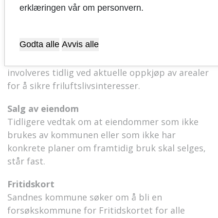
erklæringen vår om personvern.
at driftskostnader for ulike alternativer
vektlegges.
Godta alle
Avvis alle
Oppkjøp av arealer
Kommunestyret ber om at formannskapet skal
involveres tidlig ved aktuelle oppkjøp av arealer
for å sikre friluftslivsinteresser.
Salg av eiendom
Tidligere vedtak om at eiendommer som ikke
brukes av kommunen eller som ikke har
konkrete planer om framtidig bruk skal selges,
står fast.
Fritidskort
Sandnes kommune søker om å bli en
forsøkskommune for Fritidskortet for alle