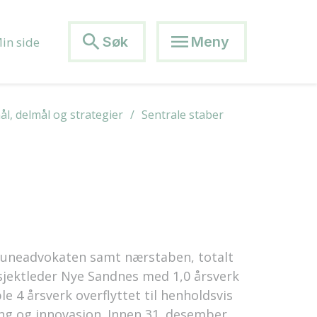
search
menu
Søk
Meny
in side
, delmål og strategier
Sentrale staber
neadvokaten samt nærstaben, totalt
sjektleder Nye Sandnes med 1,0 årsverk
le 4 årsverk overflyttet til henholdsvis
ng og innovasjon. Innen 31. desember