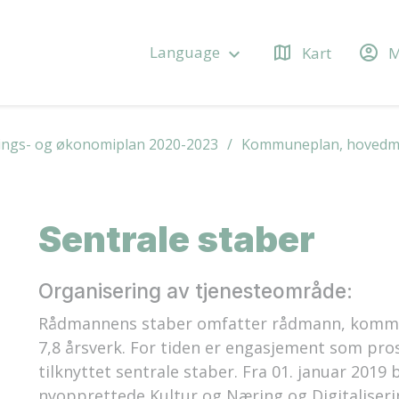
map
account_circle
Language
Kart
M
keyboard_arrow_down
ings- og økonomiplan 2020-2023
Kommuneplan, hovedmål
Sentrale staber
Organisering av tjenesteområde:
Rådmannens staber omfatter rådmann, kommu
7,8 årsverk. For tiden er engasjement som pro
tilknyttet sentrale staber. Fra 01. januar 2019 b
nyopprettede Kultur og Næring og Digitaliseri