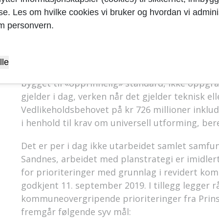
oppgradering av flere bygg har Sandnes kommu
yse. Les om hvilke cookies vi bruker og hvordan vi adminis
investeringsnivå innen rehabilitering og nyby
m personvern.
“Tiltak for arbeid” i 2016 og 2017 har resultert
kommunale bygningsmassen er redusert fra kr 1,
i 2018. I
styresak 126-18 i SEKF
ble det redegjor
lle
etter ny kartlegging av byggene. Tilstandsvurde
bygget til «opprinnelig» standard, ikke oppgr
gjelder i dag, verken når det gjelder teknisk el
Vedlikeholdsbehovet på kr 726 millioner inklu
i henhold til krav om universell utforming, bere
Det er per i dag ikke utarbeidet samlet samf
Sandnes, arbeidet med planstrategi er imidlert
for prioriteringer med grunnlag i revidert k
godkjent 11. september 2019. I tillegg legger 
kommuneovergripende prioriteringer fra Prin
fremgår følgende syv mål: