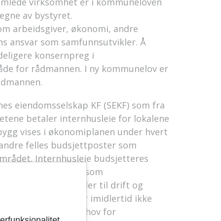
samlede virksomhet er i kommuneloven
vegne av bystyret.
m arbeidsgiver, økonomi, andre
 ansvar som samfunnsutvikler. Å
deligere konsernpreg i
råde for rådmannen. I ny kommunelov er
 rådmannen.
es eiendomsselskap KF (SEKF) som fra
etene betaler internhusleie for lokalene
 bygg vises i økonomiplanen under hvert
 andre felles budsjettposter som
mrådet. Internhusleie budsjetteres
omhetene etter hvert som
husleien ligger midler til drift og
s til vedlikehold er imidlertid ikke
folkningsvekst og behov for
erfunksjonalitet,