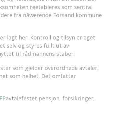
rksomheten reetableres som sentral
beidere fra nåværende Forsand kommune
 lagt her. Kontroll og tilsyn er eget
 selv og styres fullt ut av
nyttet til rådmannens staber.
ster som gjelder overordnede avtaler,
rnet som helhet. Det omfatter
FP
avtalefestet pensjon
, forsikringer,