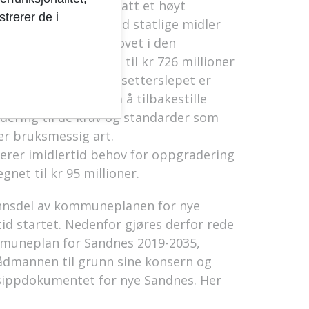
ne de siste årene hatt et høyt
trerer de i
gg. Dette sammen med statlige midler
 i at vedlikeholdsbehovet i den
5 milliarder i 2013 til kr 726 millioner
t for hva vedlikeholdsetterslepet er
ringen er basert på å tilbakestille
adering til de krav og standarder som
ler bruksmessig art.
derer imidlertid behov for oppgradering
gnet til kr 95 millioner.
unnsdel av kommuneplanen for nye
id startet. Nedenfor gjøres derfor rede
ommuneplan for Sandnes 2019-2035,
rådmannen til grunn sine konsern og
sippdokumentet for nye Sandnes. Her