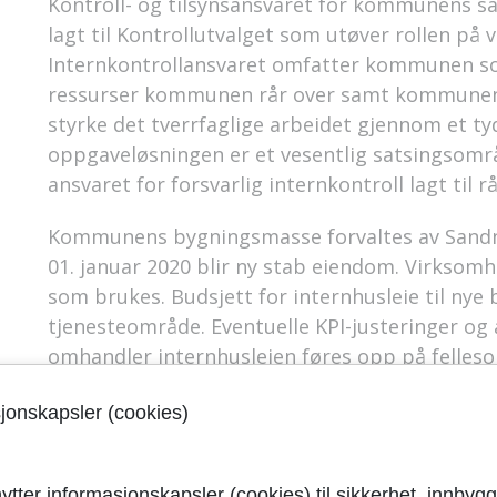
Kontroll- og tilsynsansvaret for kommunens 
lagt til Kontrollutvalget som utøver rollen på 
Internkontrollansvaret omfatter kommunen so
ressurser kommunen rår over samt kommunens
styrke det tverrfaglige arbeidet gjennom et ty
oppgaveløsningen er et vesentlig satsingsom
ansvaret for forsvarlig internkontroll lagt til
Kommunens bygningsmasse forvaltes av Sandn
01. januar 2020 blir ny stab eiendom. Virksomh
som brukes. Budsjett for internhusleie til nye
tjenesteområde. Eventuelle KPI-justeringer og
omhandler internhusleien føres opp på felleso
samlet på fellesområdet og fordeles til virks
sjonskapsler (cookies)
internhusleiene faktureres fra eiendom. I intern
vedlikehold av byggene. Beløpet som kan avsette
stort nok til å dekke behovet. Som følge av be
ytter informasjonskapsler (cookies) til sikkerhet, innbygg