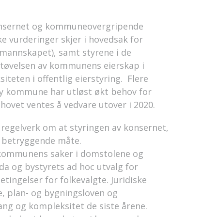
nsernet og kommuneovergripende
ke vurderinger skjer i hovedsak for
rmannskapet), samt styrene i de
utøvelsen av kommunens eierskap i
teten i offentlig eierstyring. Flere
 ny kommune har utløst økt behov for
ovet ventes å vedvare utover i 2020.
 regelverk om at styringen av konsernet,
n betryggende måte.
kommunens saker i domstolene og
a og bystyrets ad hoc utvalg for
tingelser for folkevalgte. Juridiske
e, plan- og bygningsloven og
ang og kompleksitet de siste årene.