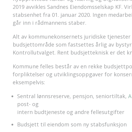
2019 avvikles Sandnes Eiendomsselskap KF. Vi
stabsenhet fra 01. januar 2020. Ingen medar
går inn i rådmannens staber.
Alt av kommunekonsernets juridiske tjenester er
budsjettområde som fastsettes årlig av bystyret
Kontrollutvalget. Rent budsjetteknisk er det k
Kommune felles består av en rekke budsjettpo
forpliktelser og utviklingsoppgaver for konse
eksempelvis:
Sentral lønnsreserve, pensjon, seniortiltak,
A
post- og
intern budtjeneste og andre fellesutgifter
Budsjett til eiendom som ny stabsfunksjon