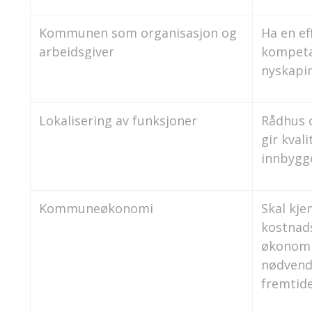
Kommunen som organisasjon og
Ha en ef
arbeidsgiver
kompeta
nyskapin
Lokalisering av funksjoner
Rådhus 
gir kvali
innbygg
Kommuneøkonomi
Skal kj
kostnads
økonomi
nødvend
fremtide