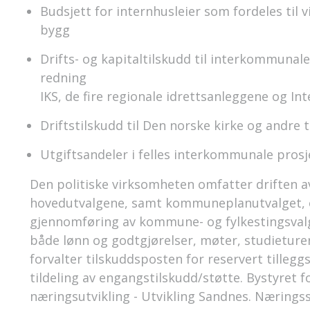
Budsjett for internhusleier som fordeles ti
bygg
Drifts- og kapitaltilskudd til interkommunal
redning
IKS, de fire regionale idrettsanleggene og In
Driftstilskudd til Den norske kirke og andre
Utgiftsandeler i felles interkommunale pros
Den politiske virksomheten omfatter driften 
hovedutvalgene, samt kommuneplanutvalget, 
gjennomføring av kommune- og fylkestingsvalg
både lønn og godtgjørelser, møter, studietur
forvalter tilskuddsposten for reservert tilleg
tildeling av engangstilskudd/støtte. Bystyret f
næringsutvikling - Utvikling Sandnes. Nærings