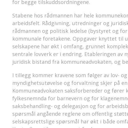
for begge tilskuddsordningene.
Stabene hos rådmannen har hele kommuneko
arbeidsfelt. Rådgivning, utredninger og juridis
rådmannen og politisk ledelse (bystyret og fo
kommunale foretakene. Oppgaver knyttet til 
selskapene har økt i omfang, grunnet kompleksi
sentrale lovverk er i endring. Etableringen av
juridisk bistand fra kommuneadvokaten, og beh
I tillegg kommer kravene som følger av lov- og
myndighetsutøvelse og forvaltning skjer på e
Kommuneadvokaten saksforbereder og fører 
fylkesnemnda for barnevern og for klagenemnd
saksbehandling- og delegasjon og for arbeidsbe
spørsmål angående reglene om offentlig støtt
selskapsrettslige spørsmål har økt i både omf