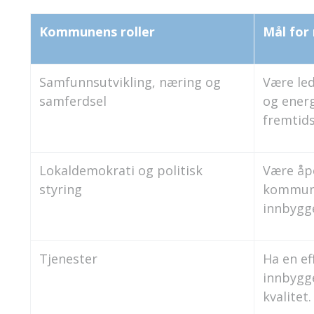
Kommunens roller
Mål for
Samfunnsutvikling, næring og
Være le
samferdsel
og energ
fremtids
Lokaldemokrati og politisk
Være åpe
styring
kommuni
innbygge
Tjenester
Ha en ef
innbygge
kvalitet.