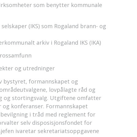
l virksomheter som benytter kommunale
e selskaper (IKS) som Rogaland brann- og
terkommunalt arkiv i Rogaland IKS (IKA)
 trossamfunn
jekter og utredninger
av bystyret, formannskapet og
områdeutvalgene, lovpålagte råd og
 og stortingsvalg. Utgiftene omfatter
er og konferanser. Formannskapet
gsbevilgning i tråd med reglement for
orvalter selv disposisjonsfondet for
sjefen ivaretar sekretariatsoppgavene