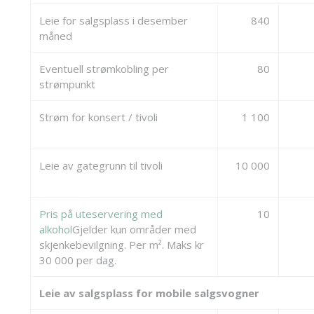
Leie for salgsplass i desember
840
måned
Eventuell strømkobling per
80
strømpunkt
Strøm for konsert / tivoli
1 100
Leie av gategrunn til tivoli
10 000
Pris på uteservering med
10
alkohol
Gjelder kun områder med
skjenkebevilgning. Per m². Maks kr
30 000 per dag.
Leie av salgsplass for mobile salgsvogner