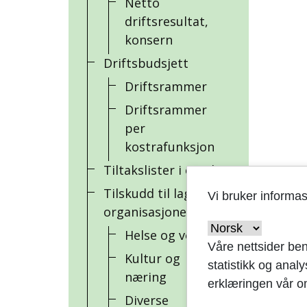
Netto
driftsresultat,
konsern
Driftsbudsjett
Driftsrammer
Driftsrammer
per
kostrafunksjon
Tiltakslister i excel
Tilskudd til lag og
Vi bruker informa
organisasjoner
Helse og velferd
Våre nettsider ben
Kultur og
statistikk og anal
næring
erklæringen vår o
Diverse