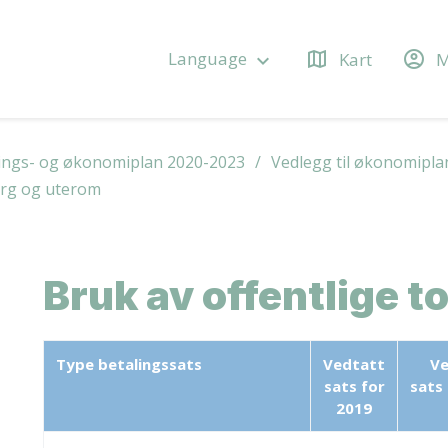
map
account_circle
Language
Kart
M
keyboard_arrow_down
ings- og økonomiplan 2020-2023
Vedlegg til økonomipl
org og uterom
Bruk av offentlige t
Type betalingssats
Vedtatt
Ve
sats for
sats
2019