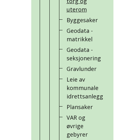
torg og
uterom
Byggesaker
Geodata -
matrikkel
Geodata -
seksjonering
Gravlunder
Leie av
kommunale
idrettsanlegg
Plansaker
VAR og
øvrige
gebyrer