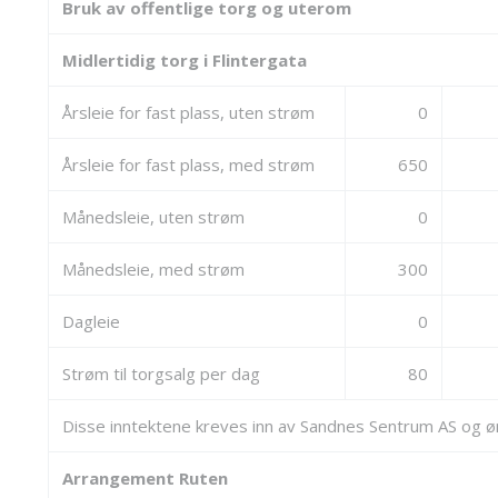
Bruk av offentlige torg og uterom
Midlertidig torg i Flintergata
Årsleie for fast plass, uten strøm
0
Årsleie for fast plass, med strøm
650
Månedsleie, uten strøm
0
Månedsleie, med strøm
300
Dagleie
0
Strøm til torgsalg per dag
80
Disse inntektene kreves inn av Sandnes Sentrum AS og 
Arrangement Ruten