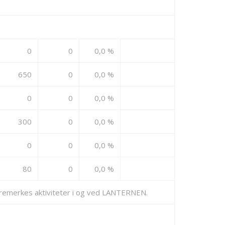
0
0
0,0 %
650
0
0,0 %
0
0
0,0 %
300
0
0,0 %
0
0
0,0 %
80
0
0,0 %
øremerkes aktiviteter i og ved LANTERNEN.