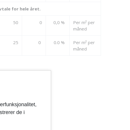
vtale for hele året.
50
0
0,0 %
Per m² per
måned
25
0
0.0 %
Per m² per
måned
erfunksjonalitet,
trerer de i