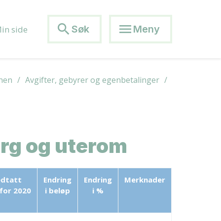
search
menu
Søk
Meny
in side
anen
Avgifter, gebyrer og egenbetalinger
org og uterom
dtatt
Endring
Endring
Merknader
for
2020
i beløp
i %