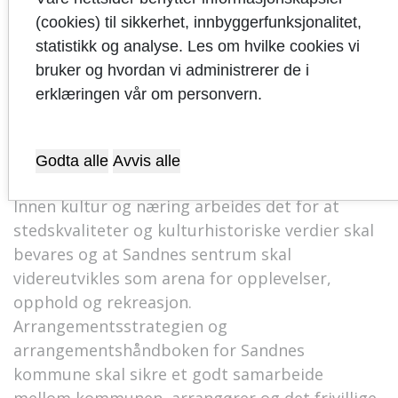
kulturliv.
(cookies) til sikkerhet, innbyggerfunksjonalitet,
statistikk og analyse. Les om hvilke cookies vi
Mål 2 Sandnes kommune skal
bruker og hvordan vi administrerer de i
erklæringen vår om personvern.
være en attraktiv kommune
Strategi 1: Sandnes skal styrke
Godta alle
Avvis alle
kommunens storbykvaliteter
Innen kultur og næring arbeides det for at
stedskvaliteter og kulturhistoriske verdier skal
bevares og at Sandnes sentrum skal
videreutvikles som arena for opplevelser,
opphold og rekreasjon.
Arrangementsstrategien og
arrangementshåndboken for Sandnes
kommune skal sikre et godt samarbeide