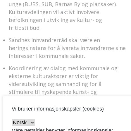
unge (BUBS, SUB, Barnas By og plansaker).
Kulturavdelingen vil aktivt involvere
befolkningen i utvikling av kultur- og
fritidstilbud.
Sandnes Innvandrerråd skal være en
høringsinstans for å ivareta innvandrerne sine
interesser i kommunale saker.
Koordinering av dialog med kommunale og
eksterne kulturaktører er viktig for
videreutvikling og samhandling for å
stimulere til nyskapende kunst- og
kulturvirksomhet. Utarbeidelse av
Kulturarenaplanen er et eksempel på et
Vi bruker informasjonskapsler (cookies)
styringsdokument som utarbeides i
samarbeide med det frivillige og profesjonelle
Våre nettsider benytter informasjonskapsler