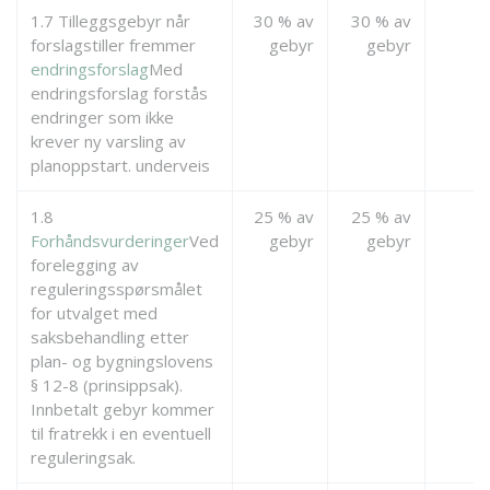
1.7 Tilleggsgebyr når
30 % av
30 % av
forslagstiller fremmer
gebyr
gebyr
endringsforslag
Med
endringsforslag forstås
endringer som ikke
krever ny varsling av
planoppstart.
underveis
1.8
25 % av
25 % av
Forhåndsvurderinger
Ved
gebyr
gebyr
forelegging av
reguleringsspørsmålet
for utvalget med
saksbehandling etter
plan- og bygningslovens
§ 12-8 (prinsippsak).
Innbetalt gebyr kommer
til fratrekk i en eventuell
reguleringsak.