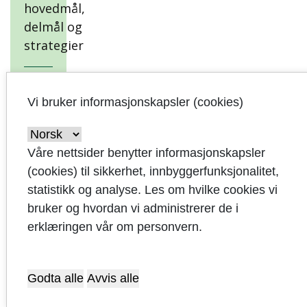
hovedmål,
delmål og
strategier
Økonomiske
måltall for
Vi bruker informasjonskapsler (cookies)
bærekraftig
utvikling
Våre nettsider benytter informasjonskapsler
(cookies) til sikkerhet, innbyggerfunksjonalitet,
Risikoanalyse
statistikk og analyse. Les om hvilke cookies vi
for selskaper
bruker og hvordan vi administrerer de i
kommunen
erklæringen vår om personvern.
har eierskap
i
Godta alle
Avvis alle
Økonomiske
rammebetingelser