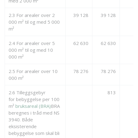
med 2 000 m²
2.3 For arealer over 2
39 128
39 128
000 m² til og med 5 000
m²
2.4 For arealer over 5
62 630
62 630
000 m² til og med 10
000 m²
2.5 For arealer over 10
78 276
78 276
000 m²
2.6 Tilleggsgebyr
813
for bebyggelse per 100
m²
bruksareal (BRA)
BRA
beregnes i tråd med NS
3940. Både
eksisterende
bebyggelse som skal bli