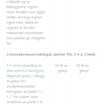
stående og ny
bebyggelse regnes
med. Arealer som ligger
under terreng regnes
også med. Gebyret
regnes ut fra den
maksimale utnyttelsen
som planen gir mulighet
for.
3 Konsekvensutredninger jamfør Pbl. § 4-2, 2 ledd
3.1
Ved behandling av
50 % av
50 % av
plan med KU beregnes
gebyr
gebyr
følgende gebyr i tillegg
til gebyr for
arealplanen
Dette
beregnes av punkt 1.1-
1.7. For planer som
omfattes av punkt 1.9