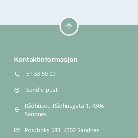
arrow_upward
Kontaktinformasjon
51 33 50 00
call
Send e-post
alternate_email
Rådhuset, Rådhusgata 1, 4306
location_on
Sandnes
Postboks 583, 4302 Sandnes
email