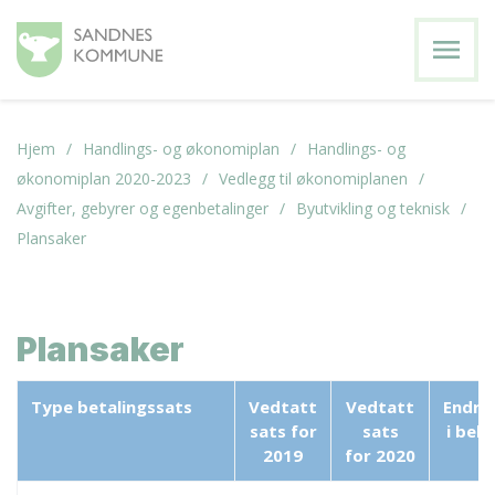
menu
Hjem
Handlings- og økonomiplan
Handlings- og
økonomiplan 2020-2023
Vedlegg til økonomiplanen
Avgifter, gebyrer og egenbetalinger
Byutvikling og teknisk
Plansaker
Plansaker
Type betalingssats
Vedtatt
Vedtatt
Endri
sats for
sats
i belø
2019
for
2020