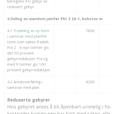
beregnes KU-gebyr av
redusert gebyr.
4 Deling av eiendom jamfør Pbl. § 20-1, bokstav m
4.1
Fradeling av ny tomt
7800
i samsvar med plan
Per
tomt som søkes fradelt.
Fra 2 - 8 nye tomter gis
det 50 prosent
gebyrreduksjon. Fra og
med 9 tomter gis 100
prosent gebyrreduksjon.
4.2 Arealoverføring i
4200
samsvar med plan
Reduserte gebyrer
Hvis gebyret anses å bli åpenbart urimelig i forh
kostnader kommunen har hatt med saken, eller 