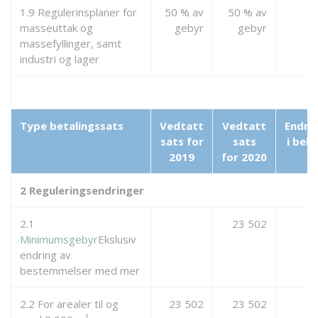
1.9 Regulerinsplaner for
50 % av
50 % av
masseuttak og
gebyr
gebyr
massefyllinger, samt
industri og lager
Type betalingssats
Vedtatt
Vedtatt
Endri
sats for
sats
i belø
2019
for
2020
2 Reguleringsendringer
2.1
23 502
Minimumsgebyr
Ekslusiv
endring av
bestemmelser med mer
2.2 For arealer til og
23 502
23 502