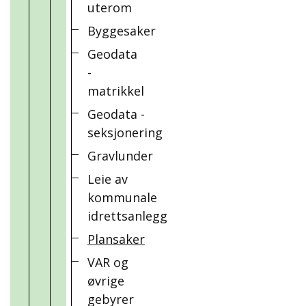
uterom
Byggesaker
Geodata
-
matrikkel
Geodata -
seksjonering
Gravlunder
Leie av
kommunale
idrettsanlegg
Plansaker
VAR og
øvrige
gebyrer