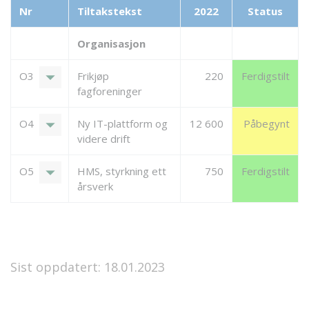
Nr
Tiltakstekst
2022
Status
Organisasjon
arrow_drop_down
O3
Frikjøp
220
Ferdigstilt
fagforeninger
arrow_drop_down
O4
Ny IT-plattform og
12 600
Påbegynt
videre drift
arrow_drop_down
O5
HMS, styrkning ett
750
Ferdigstilt
årsverk
Sist oppdatert: 18.01.2023