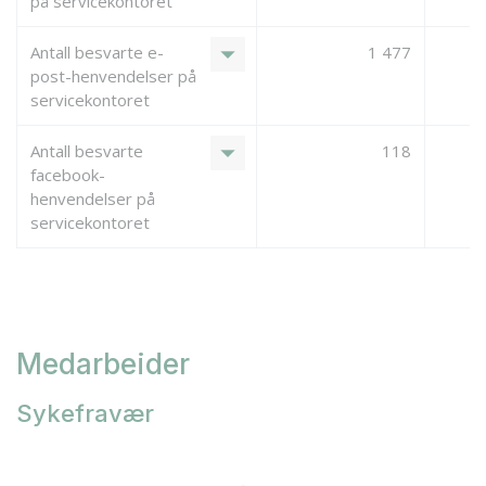
på servicekontoret
arrow_drop_down
Antall besvarte e-
1 477
post-henvendelser på
servicekontoret
arrow_drop_down
Antall besvarte
118
facebook-
henvendelser på
servicekontoret
Medarbeider
Sykefravær