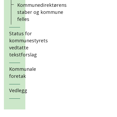
Kommunedirektørens
staber og kommune
felles
Status for
kommunestyrets
vedtatte
tekstforslag
Kommunale
foretak
Vedlegg