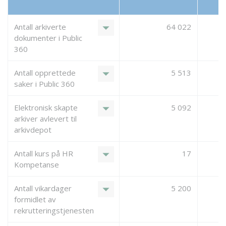
arrow_drop_down
Antall arkiverte
64 022
dokumenter i Public
360
arrow_drop_down
Antall opprettede
5 513
saker i Public 360
arrow_drop_down
Elektronisk skapte
5 092
arkiver avlevert til
arkivdepot
arrow_drop_down
Antall kurs på HR
17
Kompetanse
arrow_drop_down
Antall vikardager
5 200
formidlet av
rekrutteringstjenesten