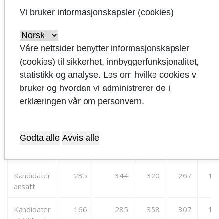
Fremdeles lyses det ut flest stillinger innenfor
Vi bruker informasjonskapsler (cookies)
Helse og velferd og Oppvekst skole.
Tall under for perioden fra 1. januar 2022 til og
Våre nettsider benytter informasjonskapsler
med 30. april 2022:
(cookies) til sikkerhet, innbyggerfunksjonalitet,
statistikk og analyse. Les om hvilke cookies vi
Type
Januar
Februar
Mars
April
Tot
bruker og hvordan vi administrerer de i
aktivitet
erklæringen vår om personvern.
Nye
129
70
49
68
3
annonser
Godta alle
Avvis alle
Søknader
1 727
2 736
1 522
1 470
7 
Kandidater
235
344
320
267
1 
ansatt
Kandidater
166
285
358
307
1 