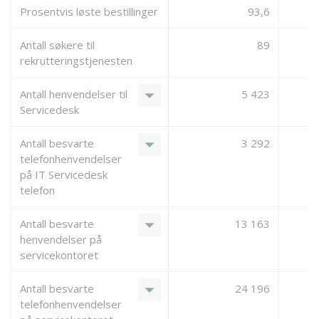
Prosentvis løste bestillinger
93,6
Antall søkere til
89
rekrutteringstjenesten
arrow_drop_down
Antall henvendelser til
5 423
Servicedesk
arrow_drop_down
Antall besvarte
3 292
telefonhenvendelser
på IT Servicedesk
telefon
arrow_drop_down
Antall besvarte
13 163
henvendelser på
servicekontoret
arrow_drop_down
Antall besvarte
24 196
telefonhenvendelser