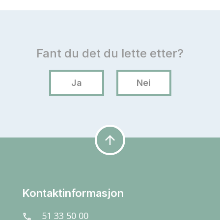
arrow_upward
Kontaktinformasjon
51 33 50 00
call