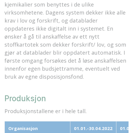
kjemikalier som benyttes i de ulike
virksomhetene. Dagens system dekker ikke alle
krav i lov og forskrift, og datablader
oppdateres ikke digitalt inn i systemet. En
ønsker å gå til anskaffelse av ett nytt
stoffkartotek som dekker forskrift/ lov, og som
gjør at datablader blir oppdatert automatisk. I
første omgang forsøkes det å løse anskaffelsen
innenfor egen budsjettramme, eventuelt ved
bruk av egne disposisjonsfond.
Produksjon
Produksjonstallene er i hele tall.
Organisasjon
01.01.-30.04.2022
01.01