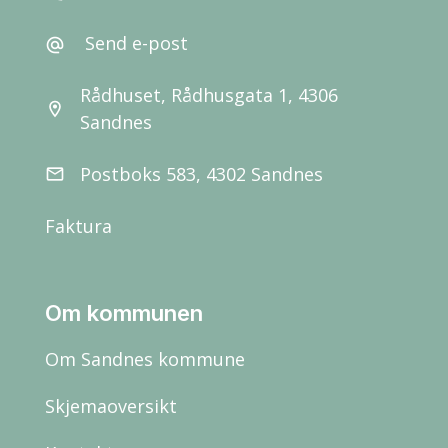
Send e-post
alternate_email
Rådhuset, Rådhusgata 1, 4306
location_on
Sandnes
Postboks 583, 4302 Sandnes
email
Faktura
Om kommunen
Om Sandnes kommune
Skjemaoversikt