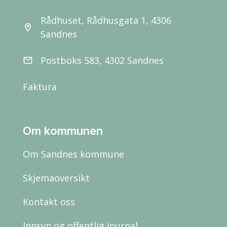
Rådhuset, Rådhusgata 1, 4306
location_on
Sandnes
Postboks 583, 4302 Sandnes
email
Faktura
Om kommunen
Om Sandnes kommune
Skjemaoversikt
Kontakt oss
Innsyn og offentlig journal