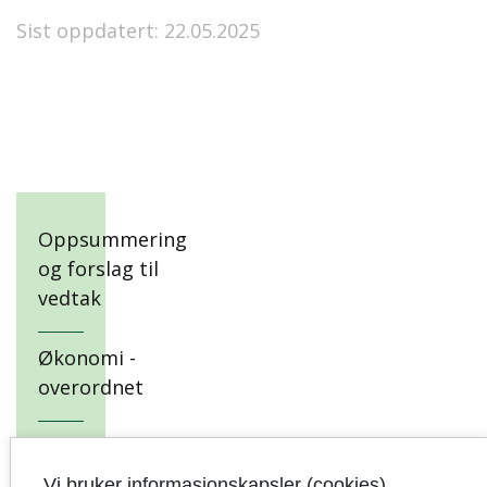
Sist oppdatert: 22.05.2025
Oppsummering
og forslag til
vedtak
Økonomi -
overordnet
Finansrapport
Vi bruker informasjonskapsler (cookies)