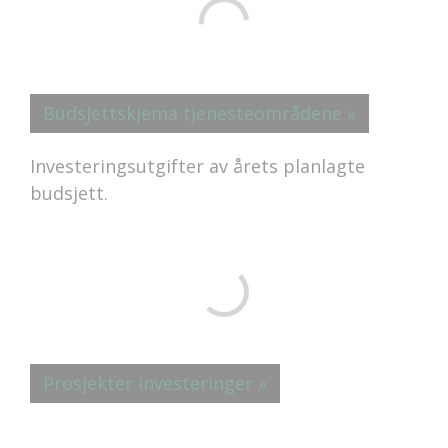
Budsjettskjema tjenesteområdene »
Investeringsutgifter av årets planlagte
budsjett.
Prosjekter investeringer »