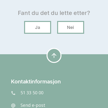
arrow_upward
Kontaktinformasjon
51 33 50 00
call
Send e-post
alternate_email