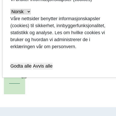
Tjenesteområdene
Status for
Våre nettsider benytter informasjonskapsler
kommunestyrets
(cookies) til sikkerhet, innbyggerfunksjonalitet,
vedtatte
statistikk og analyse. Les om hvilke cookies vi
tekstforslag
bruker og hvordan vi administrerer de i
erklæringen vår om personvern.
Kommunale
foretak
Godta alle
Avvis alle
Vedlegg