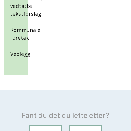
vedtatte
tekstforslag
Kommunale
foretak
Vedlegg