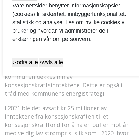
Sandnes kommune besitter
Våre nettsider benytter informasjonskapsler
konsesjonskraftrettigheter i størrelsesorden
(cookies) til sikkerhet, innbyggerfunksjonalitet,
117 GWh, samtidig har kommunen et forbruk av
statistikk og analyse. Les om hvilke cookies vi
strøm på rundt 60 GWh i året. Dette betyr at en
bruker og hvordan vi administrerer de i
stor del av det store overskuddet fra
erklæringen vår om personvern.
konsesjonskraften blir spist opp av økte
utgifter til strøm til eget forbruk.
Kommunedirektøren foreslår at alle
Godta alle
Avvis alle
merutgiftene til strøm til eget forbruk i
kommunen dekkes inn av
konsesjonskraftsinntektene. Dette er også i
tråd med kommunens energistrategi.
I 2021 ble det avsatt kr 25 millioner av
inntektene fra konsesjonskraften til et
konsesjonskraftfond for å ha en buffer mot år
med veldig lav strømpris, slik som i 2020, hvor