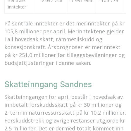
Sentrale
-2 037 746
-1 931 966
-105 779
inntekter
På sentrale inntekter er det merinntekter på kr
105,8 millioner per april. Merinntektene gjelder
i all hovedsak skatt, rammetilskudd og
konsesjonskraft. Årsprognosen er merinntekt
på kr 251,0 millioner før tilleggsbevilgninger og
budsjettjusteringer i denne saken.
Skatteinngang Sandnes
Skatteinngangen for april består i hovedsak av
innbetalt forskuddsskatt på kr 30 millioner og
2. termin naturressursskatt på kr 10,2 millioner.
Forskuddstrekk og øvrige restanser utgjorde kr
2,5 millioner. Det er dermed totalt kommet inn