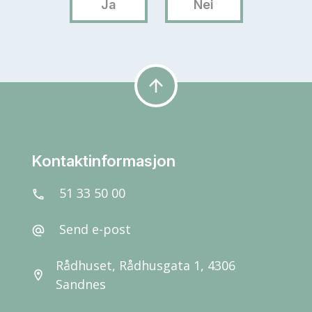
arrow_upward
Kontaktinformasjon
51 33 50 00
call
Send e-post
alternate_email
Rådhuset, Rådhusgata 1, 4306
location_on
Sandnes