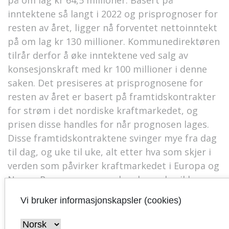
på om lag kr 64,5 millioner. Basert på
inntektene så langt i 2022 og prisprognoser for
resten av året, ligger nå forventet nettoinntekt
på om lag kr 130 millioner. Kommunedirektøren
tilrår derfor å øke inntektene ved salg av
konsesjonskraft med kr 100 millioner i denne
saken. Det presiseres at prisprognosene for
resten av året er basert på framtidskontrakter
for strøm i det nordiske kraftmarkedet, og
prisen disse handles for når prognosen lages.
Disse framtidskontraktene svinger mye fra dag
til dag, og uke til uke, alt etter hva som skjer i
verden som påvirker kraftmarkedet i Europa og
Norge. Prognosen er med andre ord usikker og
det må forventes at estimert nettoinntekt for
Vi bruker informasjonskapsler (cookies)
året blir justert ved neste perioderapport.