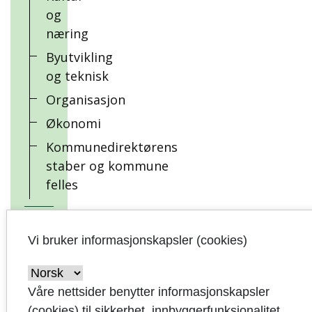
og
næring
Byutvikling
og teknisk
Organisasjon
Økonomi
Kommunedirektørens
staber og kommune
felles
Status for
kommunestyrets
Vi bruker informasjonskapsler (cookies)
vedtatte
tekstforslag
Våre nettsider benytter informasjonskapsler
(cookies) til sikkerhet, innbyggerfunksjonalitet,