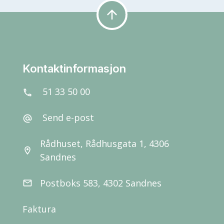
arrow_upward
Kontaktinformasjon
51 33 50 00
call
Send e-post
alternate_email
Rådhuset, Rådhusgata 1, 4306
location_on
Sandnes
Postboks 583, 4302 Sandnes
email
Faktura