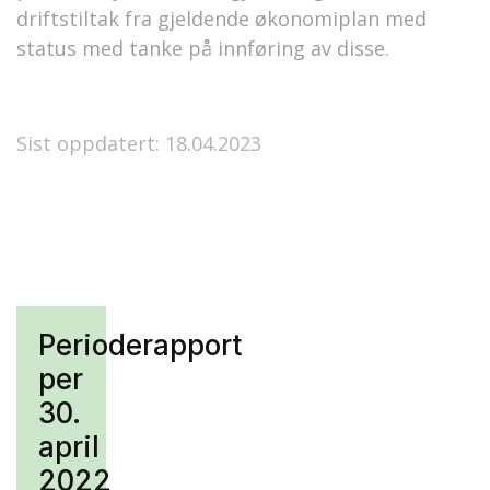
driftstiltak fra gjeldende økonomiplan med
status med tanke på innføring av disse.
Sist oppdatert: 18.04.2023
Perioderapport
per
30.
april
2022