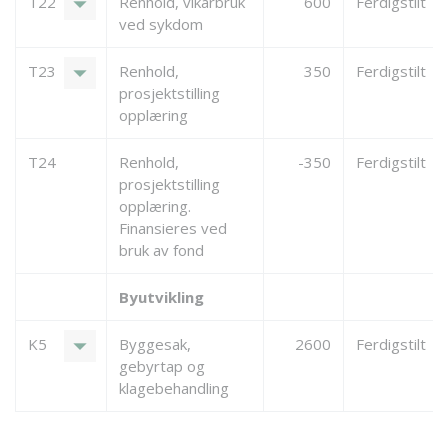
arrow_drop_down
T22
Renhold, vikarbruk
600
Ferdigstilt
ved sykdom
arrow_drop_down
T23
Renhold,
350
Ferdigstilt
prosjektstilling
opplæring
T24
Renhold,
-350
Ferdigstilt
prosjektstilling
opplæring.
Finansieres ved
bruk av fond
Byutvikling
arrow_drop_down
K5
Byggesak,
2600
Ferdigstilt
gebyrtap og
klagebehandling