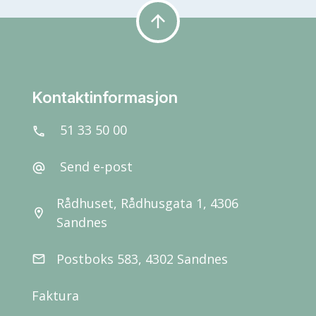
arrow_upward
Kontaktinformasjon
51 33 50 00
call
Send e-post
alternate_email
Rådhuset, Rådhusgata 1, 4306
location_on
Sandnes
Postboks 583, 4302 Sandnes
email
Faktura