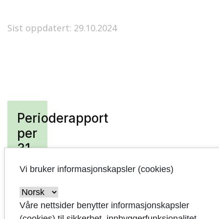
Sist oppdatert: 29.10.2024
Perioderapport
per
31.
august
Vi bruker informasjonskapsler (cookies)
2019
Oppsummering
Våre nettsider benytter informasjonskapsler
og forslag til
(cookies) til sikkerhet, innbyggerfunksjonalitet,