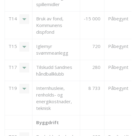
spillemidler
arrow_drop_down
T14
Bruk av fond,
-15 000
Påbegynt
Kommunens
dispfond
arrow_drop_down
T15
Iglemyr
720
Påbegynt
svømmeanlegg
arrow_drop_down
T17
Tilskudd Sandnes
280
Påbegynt
håndballklubb
arrow_drop_down
T19
Internhusleie,
8 733
Påbegynt
renholds- og
energikostnader,
teknisk
Byggdrift