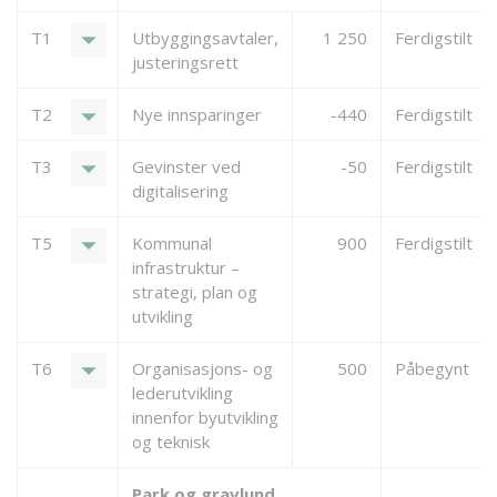
arrow_drop_down
T1
Utbyggingsavtaler,
1 250
Ferdigstilt
justeringsrett
arrow_drop_down
T2
Nye innsparinger
-440
Ferdigstilt
arrow_drop_down
T3
Gevinster ved
-50
Ferdigstilt
digitalisering
arrow_drop_down
T5
Kommunal
900
Ferdigstilt
infrastruktur –
strategi, plan og
utvikling
arrow_drop_down
T6
Organisasjons- og
500
Påbegynt
lederutvikling
innenfor byutvikling
og teknisk
Park og gravlund