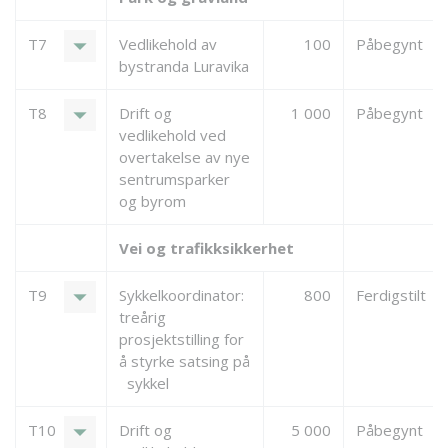
arrow_drop_down
T7
Vedlikehold av
100
Påbegynt
bystranda Luravika
arrow_drop_down
T8
Drift og
1 000
Påbegynt
vedlikehold ved
overtakelse av nye
sentrumsparker
og byrom
Vei og trafikksikkerhet
arrow_drop_down
T9
Sykkelkoordinator:
800
Ferdigstilt
treårig
prosjektstilling for
å styrke satsing på
sykkel
arrow_drop_down
T10
Drift og
5 000
Påbegynt