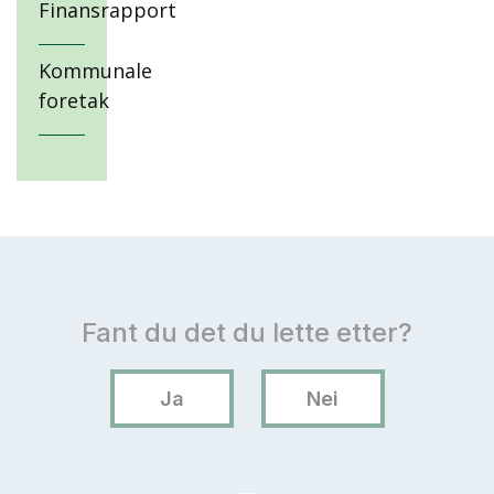
Finansrapport
Kommunale
foretak