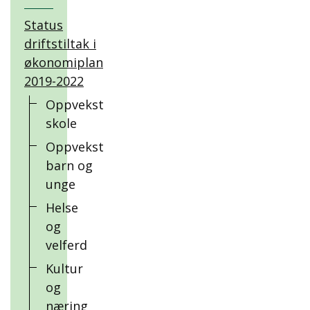
Status
driftstiltak i
økonomiplan
2019-2022
Oppvekst
skole
Oppvekst
barn og
unge
Helse
og
velferd
Kultur
og
næring