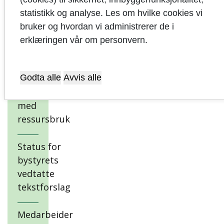
vedtak
statistikk og analyse. Les om hvilke cookies vi
bruker og hvordan vi administrerer de i
Økonomi
erklæringen vår om personvern.
Produksjon
Godta alle
Avvis alle
og aktivitet i
sammenheng
med
ressursbruk
Status for
bystyrets
vedtatte
tekstforslag
Medarbeider