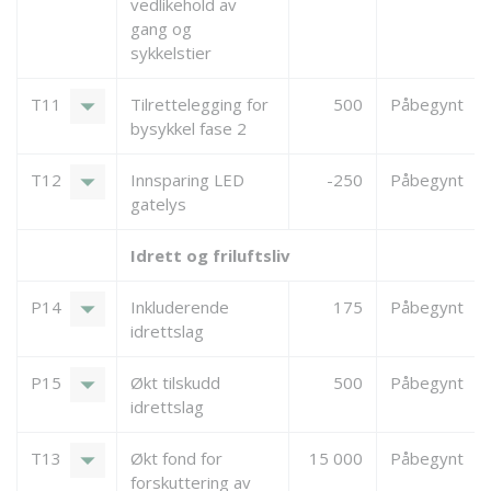
vedlikehold av
gang og
sykkelstier
arrow_drop_down
T11
Tilrettelegging for
500
Påbegynt
bysykkel fase 2
arrow_drop_down
T12
Innsparing LED
-250
Påbegynt
gatelys
Idrett og friluftsliv
arrow_drop_down
P14
Inkluderende
175
Påbegynt
idrettslag
arrow_drop_down
P15
Økt tilskudd
500
Påbegynt
idrettslag
arrow_drop_down
T13
Økt fond for
15 000
Påbegynt
forskuttering av