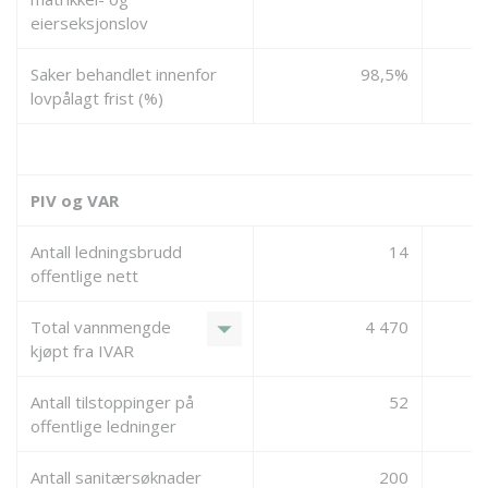
eierseksjonslov
Saker behandlet innenfor
98,5%
lovpålagt frist (%)
PIV og VAR
Antall ledningsbrudd
14
offentlige nett
arrow_drop_down
Total vannmengde
4 470
kjøpt fra IVAR
Antall tilstoppinger på
52
offentlige ledninger
Antall sanitærsøknader
200