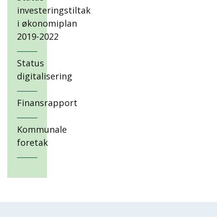
investeringstiltak
i økonomiplan
2019-2022
Status
digitalisering
Finansrapport
Kommunale
foretak