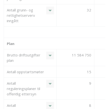
arrow_drop_down
Antall grunn- og
32
rettighetserverv
inngått
Plan
arrow_drop_down
Brutto driftsutgifter
11 584 750
plan
Antall oppstartsmøter
15
arrow_drop_down
Antall
9
reguleringsplaner til
offentlig ettersyn
arrow_drop_down
Antall
8