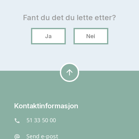
arrow_upward
Kontaktinformasjon
51 33 50 00
call
Send e-post
alternate_email