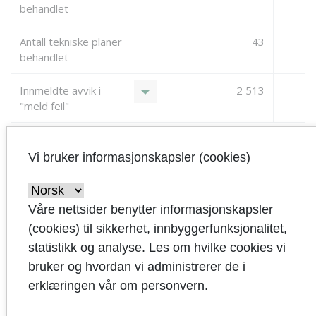
behandlet
Antall tekniske planer
43
behandlet
arrow_drop_down
Innmeldte avvik i
2 513
"meld feil"
Vi bruker informasjonskapsler (cookies)
Sist oppdatert: 18.01.2023
Våre nettsider benytter informasjonskapsler
(cookies) til sikkerhet, innbyggerfunksjonalitet,
statistikk og analyse. Les om hvilke cookies vi
bruker og hvordan vi administrerer de i
erklæringen vår om personvern.