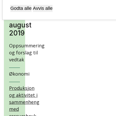
Perioderapport
per
Godta alle
Avvis alle
31.
august
2019
Oppsummering
og forslag til
vedtak
Økonomi
Produksjon
og aktivitet i
sammenheng
med