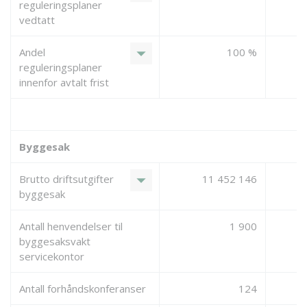
reguleringsplaner
vedtatt
arrow_drop_down
Andel
100 %
reguleringsplaner
innenfor avtalt frist
Byggesak
arrow_drop_down
Brutto driftsutgifter
11 452 146
byggesak
Antall henvendelser til
1 900
byggesaksvakt
servicekontor
Antall forhåndskonferanser
124