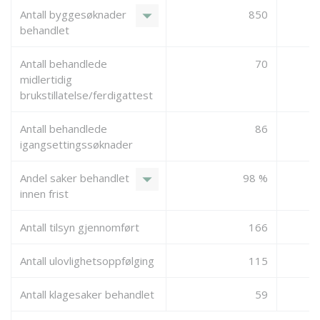
arrow_drop_down
Antall byggesøknader
850
behandlet
Antall behandlede
70
midlertidig
brukstillatelse/ferdigattest
Antall behandlede
86
igangsettingssøknader
arrow_drop_down
Andel saker behandlet
98 %
innen frist
Antall tilsyn gjennomført
166
Antall ulovlighetsoppfølging
115
Antall klagesaker behandlet
59