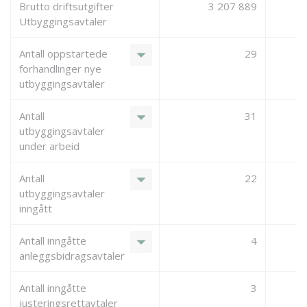
Brutto driftsutgifter
3 207 889
Utbyggingsavtaler
arrow_drop_down
Antall oppstartede
29
forhandlinger nye
utbyggingsavtaler
arrow_drop_down
Antall
31
utbyggingsavtaler
under arbeid
arrow_drop_down
Antall
22
utbyggingsavtaler
inngått
arrow_drop_down
Antall inngåtte
4
anleggsbidragsavtaler
Antall inngåtte
3
justeringsrettavtaler