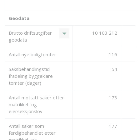
Geodata
arrow_drop_down
Brutto driftsutgifter
10 103 212
geodata
Antall nye boligtomter
116
Saksbehandlingstid
54
fradeling byggeklare
tomter (dager)
Antall mottatt saker etter
173
matrikkel- og
eierseksjonslov
Antall saker som
177
ferdigbehandlet etter
matrikkel- og