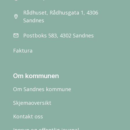
Rådhuset, Rådhusgata 1, 4306
location_on
Sandnes
Postboks 583, 4302 Sandnes
email
Faktura
Om kommunen
Om Sandnes kommune
Skjemaoversikt
Kontakt oss
Innsyn og offentlig journal