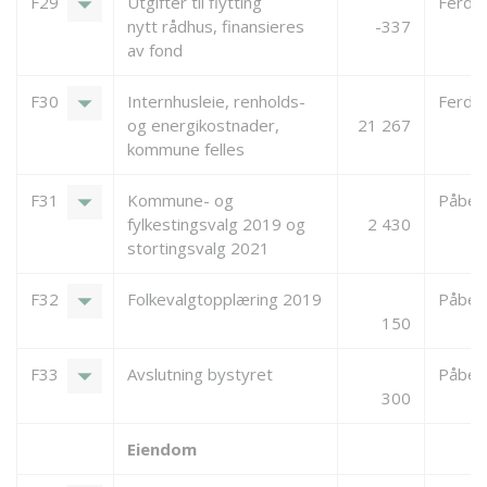
arrow_drop_down
F29
Utgifter til flytting
Ferdigs
nytt rådhus, finansieres
-337
av fond
arrow_drop_down
F30
Internhusleie, renholds-
Ferdigs
og energikostnader,
21 267
kommune felles
arrow_drop_down
F31
Kommune- og
Påbeg
fylkestingsvalg 2019 og
2 430
stortingsvalg 2021
arrow_drop_down
F32
Folkevalgtopplæring 2019
Påbeg
150
arrow_drop_down
F33
Avslutning bystyret
Påbeg
300
Eiendom