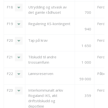
arrow_drop_down
F18
Utrydding og utvask av
Ferdigs
det gamle rådhuset
700
arrow_drop_down
F19
Regulering KS-kontingent
Ferdigs
940
arrow_drop_down
F20
Tap på krav
Ferdigs
1 650
arrow_drop_down
F21
Tilskudd til andre
Ferdigs
trossamfunn
1 000
arrow_drop_down
F22
Lønnsreserven
Påbeg
59 000
arrow_drop_down
F23
Interkommunalt arkiv
Ferdigs
Rogaland IKS, økt
359
driftstilskudd og
depotleie