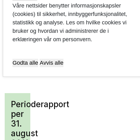
F45
Regionsentertilskudd nye
Påbeg
Våre nettsider benytter informasjonskapsler
Sandnes
27
(cookies) til sikkerhet, innbyggerfunksjonalitet,
statistikk og analyse. Les om hvilke cookies vi
bruker og hvordan vi administrerer de i
erklæringen vår om personvern.
Sist oppdatert: 18.01.2023
Godta alle
Avvis alle
Perioderapport
per
31.
august