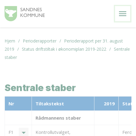
menu
Hjem
Perioderapporter
Perioderapport per 31. august
2019
Status driftstiltak i økonomiplan 2019-2022
Sentrale
staber
Sentrale staber
Nr
Tiltakstekst
2019
Statu
Rådmannens staber
arrow_drop_down
F1
Kontrollutvalget,
Ferdigs