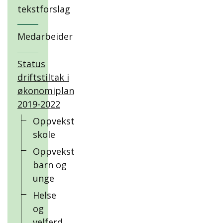
tekstforslag
Medarbeider
Status
driftstiltak i
økonomiplan
2019-2022
Oppvekst
skole
Oppvekst
barn og
unge
Helse
og
velferd