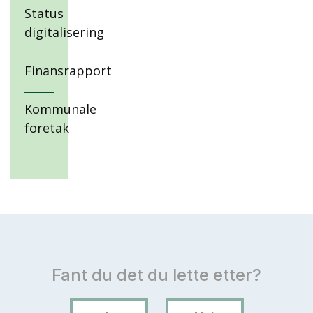
Status
digitalisering
Finansrapport
Kommunale
foretak