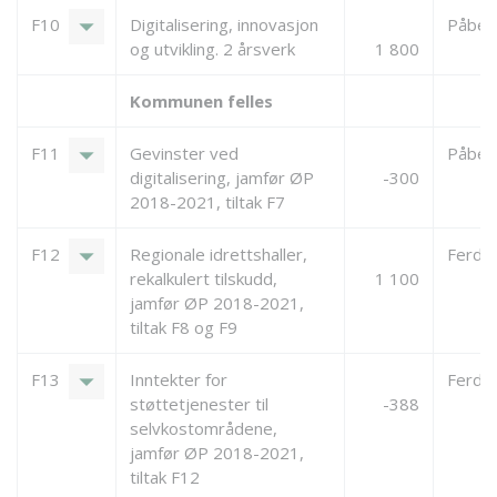
arrow_drop_down
F10
Digitalisering, innovasjon
Påbeg
og utvikling. 2 årsverk
1 800
Kommunen felles
arrow_drop_down
F11
Gevinster ved
Påbeg
digitalisering, jamfør ØP
-300
2018-2021, tiltak F7
arrow_drop_down
F12
Regionale idrettshaller,
Ferdigs
rekalkulert tilskudd,
1 100
jamfør ØP 2018-2021,
tiltak F8 og F9
arrow_drop_down
F13
Inntekter for
Ferdigs
støttetjenester til
-388
selvkostområdene,
jamfør ØP 2018-2021,
tiltak F12