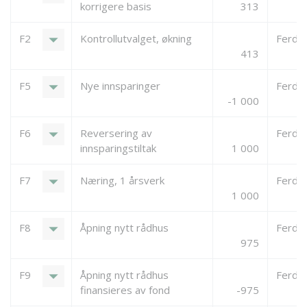
korrigere basis
313
arrow_drop_down
F2
Kontrollutvalget, økning
Ferdigs
413
arrow_drop_down
F5
Nye innsparinger
Ferdigs
-1 000
arrow_drop_down
F6
Reversering av
Ferdigs
innsparingstiltak
1 000
arrow_drop_down
F7
Næring, 1 årsverk
Ferdigs
1 000
arrow_drop_down
F8
Åpning nytt rådhus
Ferdigs
975
arrow_drop_down
F9
Åpning nytt rådhus
Ferdigs
finansieres av fond
-975