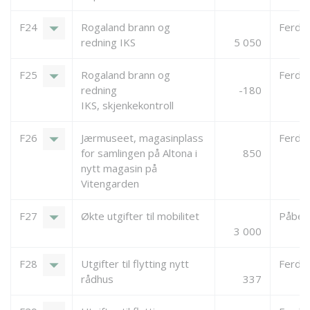
arrow_drop_down
F24
Rogaland brann og
Ferdigs
redning IKS
5 050
arrow_drop_down
F25
Rogaland brann og
Ferdigs
redning
-180
IKS, skjenkekontroll
arrow_drop_down
F26
Jærmuseet, magasinplass
Ferdigs
for samlingen på Altona i
850
nytt magasin på
Vitengarden
arrow_drop_down
F27
Økte utgifter til mobilitet
Påbeg
3 000
arrow_drop_down
F28
Utgifter til flytting nytt
Ferdigs
rådhus
337