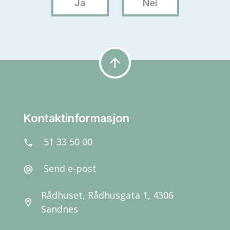
arrow_upward
Kontaktinformasjon
51 33 50 00
call
Send e-post
alternate_email
Rådhuset, Rådhusgata 1, 4306
location_on
Sandnes