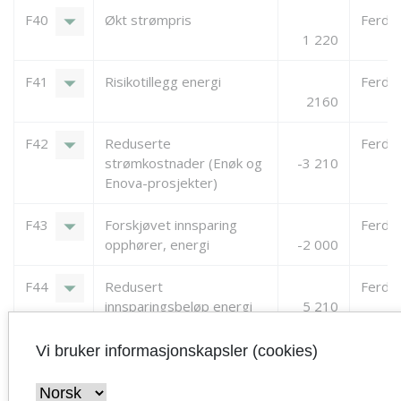
arrow_drop_down
F40
Økt strømpris
Ferdigs
1 220
arrow_drop_down
F41
Risikotillegg energi
Ferdigs
2160
arrow_drop_down
F42
Reduserte
Ferdigs
strømkostnader (Enøk og
-3 210
Enova-prosjekter)
arrow_drop_down
F43
Forskjøvet innsparing
Ferdigs
opphører, energi
-2 000
arrow_drop_down
F44
Redusert
Ferdigs
innsparingsbeløp energi
5 210
Fellesnemnd for
Vi bruker informasjonskapsler (cookies)
kommunesammenslåing