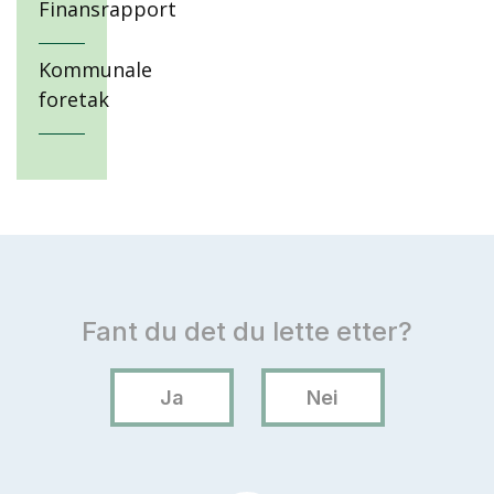
Finansrapport
Kommunale
foretak