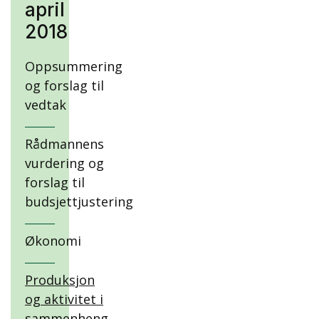
april
2018
Oppsummering
og forslag til
vedtak
Rådmannens
vurdering og
forslag til
budsjettjustering
Økonomi
Produksjon
og aktivitet i
sammenheng