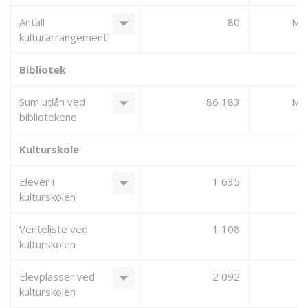
arrow_drop_down
Antall
80
Man
kulturarrangement
Bibliotek
arrow_drop_down
Sum utlån ved
86 183
Man
bibliotekene
Kulturskole
arrow_drop_down
Elever i
1 635
kulturskolen
Venteliste ved
1 108
kulturskolen
arrow_drop_down
Elevplasser ved
2 092
kulturskolen