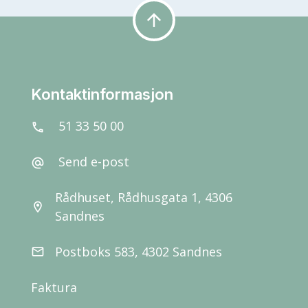
arrow_upward
Kontaktinformasjon
51 33 50 00
call
Send e-post
alternate_email
Rådhuset, Rådhusgata 1, 4306
location_on
Sandnes
Postboks 583, 4302 Sandnes
email
Faktura