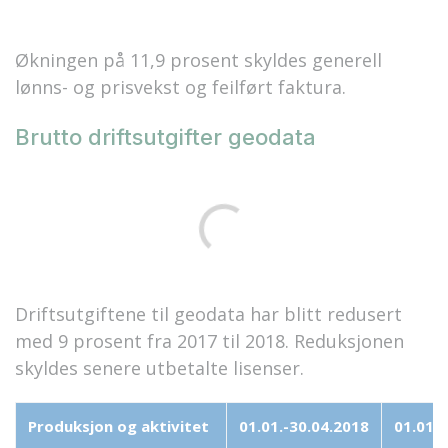
Økningen på 11,9 prosent skyldes generell
lønns- og prisvekst og feilført faktura.
Brutto driftsutgifter geodata
Driftsutgiftene til geodata har blitt redusert
med 9 prosent fra 2017 til 2018. Reduksjonen
skyldes senere utbetalte lisenser.
Produksjon og aktivitet
01.01.-30.04.2018
01.01.-