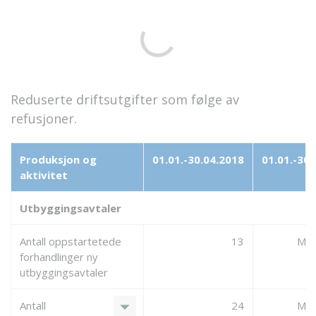
Reduserte driftsutgifter som følge av
refusjoner.
Produksjon og
01.01.-30.04.2018
01.01.-30.
aktivitet
Utbyggingsavtaler
Antall oppstartetede
13
Mang
forhandlinger ny
utbyggingsavtaler
arrow_drop_down
Antall
24
Mang