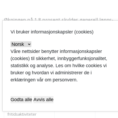
Økningen på 1,8 prosent skyldes generell lønns-
og prisvekst, samt flere stillinger.
Vi bruker informasjonskapsler (cookies)
Produksjon og
01.01.-30.04.2018
01.01.-30
aktivitet
Våre nettsider benytter informasjonskapsler
(cookies) til sikkerhet, innbyggerfunksjonalitet,
Kultur
statistikk og analyse. Les om hvilke cookies vi
arrow_drop_down
Sum besøk ved
bruker og hvordan vi administrerer de i
52 500
Man
kommunale
erklæringen vår om personvern.
bydelshus og
fritidssenter
Godta alle
Avvis alle
arrow_drop_down
Antall brukere av
5 084
Man
tilrettelagte
fritidsaktiviteter