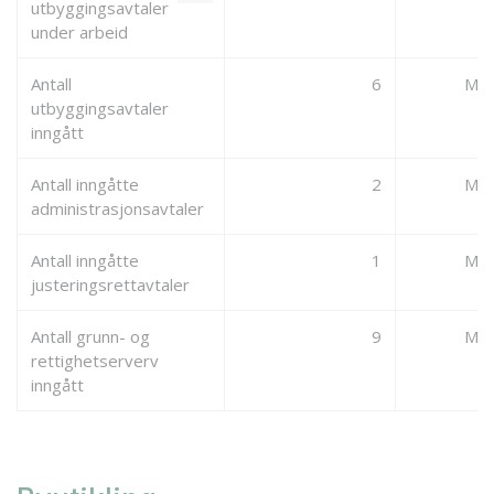
utbyggingsavtaler
under arbeid
Antall
6
Mang
utbyggingsavtaler
inngått
Antall inngåtte
2
Mang
administrasjonsavtaler
Antall inngåtte
1
Mang
justeringsrettavtaler
Antall grunn- og
9
Mang
rettighetserverv
inngått