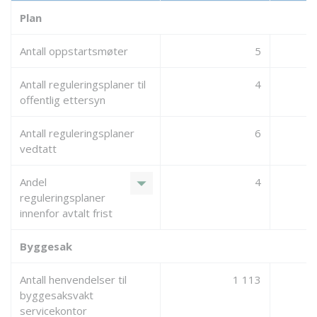
Plan
Antall oppstartsmøter
5
Antall reguleringsplaner til
4
offentlig ettersyn
Antall reguleringsplaner
6
vedtatt
arrow_drop_down
Andel
4
reguleringsplaner
innenfor avtalt frist
Byggesak
Antall henvendelser til
1 113
byggesaksvakt
servicekontor