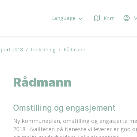
map
account_circle
Language
Kart
M
keyboard_arrow_down
pport 2018
Innledning
Rådmann
Rådmann
Omstilling og engasjement
Ny kommuneplan, omstilling og engasjerte med
2018. Kvaliteten på tjeneste vi leverer er god