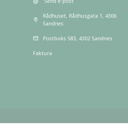
Send e-post
alternate_email
Rådhuset, Rådhusgata 1, 4306
location_on
Sandnes
Postboks 583, 4302 Sandnes
email
Faktura