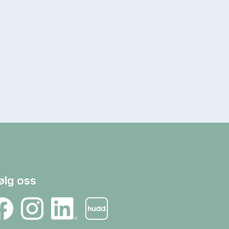
ølg oss