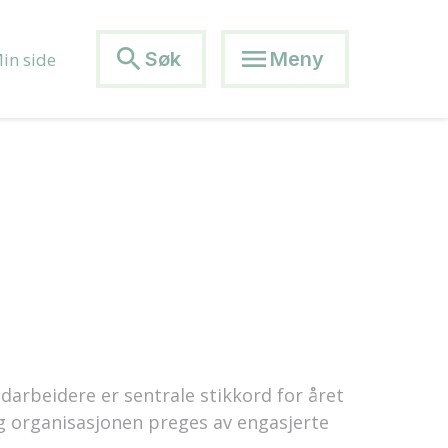
search
menu
Søk
Meny
in side
arbeidere er sentrale stikkord for året
 og organisasjonen preges av engasjerte