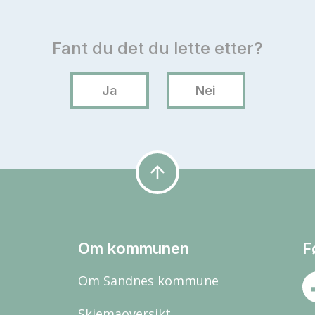
arrow_upward
Om kommunen
F
Om Sandnes kommune
Skjemaoversikt