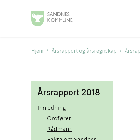
Hjem
Årsrapport og årsregnskap
Årsra
Årsrapport 2018
Innledning
Ordfører
Rådmann
Fakta om Sandnes