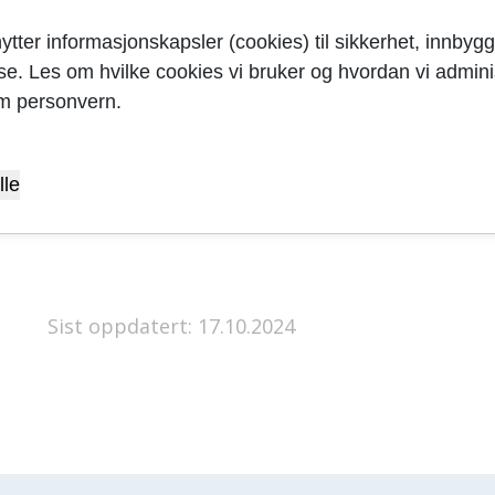
ytter informasjonskapsler (cookies) til sikkerhet, innbygg
yse. Les om hvilke cookies vi bruker og hvordan vi adminis
m personvern.
lle
Sist oppdatert: 17.10.2024