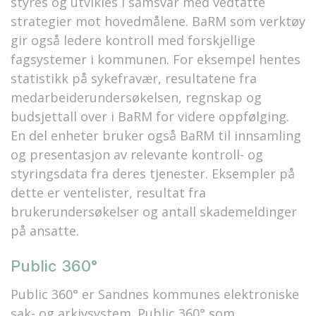
styres og utvikles i samsvar med vedtatte
strategier mot hovedmålene. BaRM som verktøy
gir også ledere kontroll med forskjellige
fagsystemer i kommunen. For eksempel hentes
statistikk på sykefravær, resultatene fra
medarbeiderundersøkelsen, regnskap og
budsjettall over i BaRM for videre oppfølging.
En del enheter bruker også BaRM til innsamling
og presentasjon av relevante kontroll- og
styringsdata fra deres tjenester. Eksempler på
dette er ventelister, resultat fra
brukerundersøkelser og antall skademeldinger
på ansatte.
Public 360°
Public 360° er Sandnes kommunes elektroniske
sak- og arkivsystem. Public 360° som