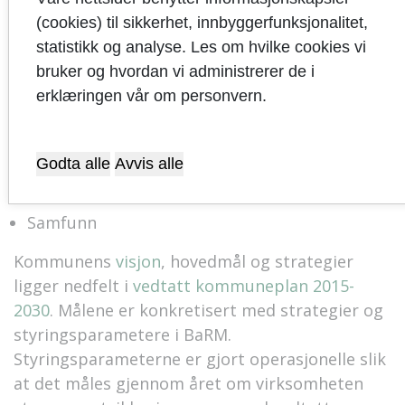
baserer målinger og oppfølginger av resultater
(cookies) til sikkerhet, innbyggerfunksjonalitet,
på følgende fem strategiske fokusområder:
statistikk og analyse. Les om hvilke cookies vi
Økonomi
bruker og hvordan vi administrerer de i
erklæringen vår om personvern.
Menneskelige ressurser
Bruker
Godta alle
Avvis alle
Utvikling
Samfunn
Kommunens
visjon
, hovedmål og strategier
ligger nedfelt i
vedtatt kommuneplan 2015-
2030
. Målene er konkretisert med strategier og
styringsparametere i BaRM.
Styringsparameterne er gjort operasjonelle slik
at det måles gjennom året om virksomheten