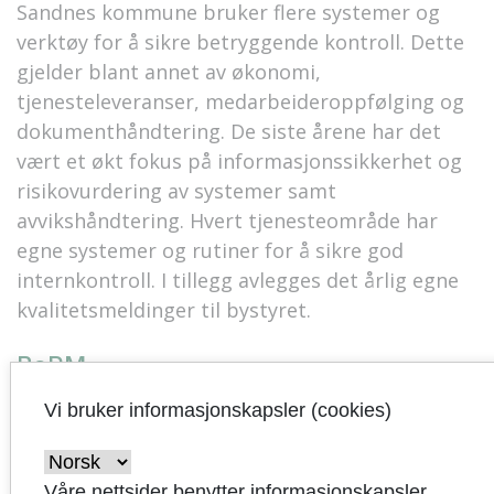
Sandnes kommune bruker flere systemer og
verktøy for å sikre betryggende kontroll. Dette
gjelder blant annet av økonomi,
tjenesteleveranser, medarbeideroppfølging og
dokumenthåndtering. De siste årene har det
vært et økt fokus på informasjonssikkerhet og
risikovurdering av systemer samt
avvikshåndtering. Hvert tjenesteområde har
egne systemer og rutiner for å sikre god
internkontroll. I tillegg avlegges det årlig egne
kvalitetsmeldinger til bystyret.
BaRM
Sandnes kommune bruker balansert
Vi bruker informasjonskapsler (cookies)
resultatmåling (BaRM) som mål- og
styringsmodell for virksomheten. Kommunen
Våre nettsider benytter informasjonskapsler