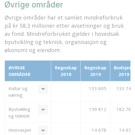
Øvrige områder
Øvrige områder har et samlet mindreforbruk
på kr 58,3 millioner etter avsetninger og bruk
av fond. Mindreforbruket gjelder i hovedsak
byutvikling og teknisk, organisasjon og
økonomi og eiendom.
ØVRIGE
Regnskap
Regnskap
Budsjett
OMRÅDER
2018
2019
2019
arrow_drop_down
Kultur og
133 605
133 747
næring
arrow_drop_down
Byutvikling
159 812
182 760
og teknisk
arrow_drop_down
Innovasjon
14 678
14 678