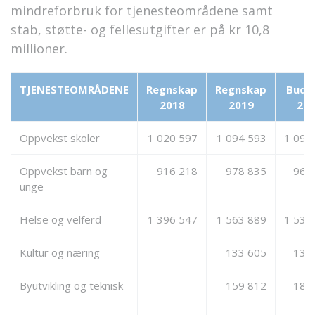
mindreforbruk for tjenesteområdene samt
stab, støtte- og fellesutgifter er på kr 10,8
millioner.
TJENESTEOMRÅDENE
Regnskap
Regnskap
Budsj
2018
2019
20
Oppvekst skoler
1 020 597
1 094 593
1 090
Oppvekst barn og
916 218
978 835
965
unge
Helse og velferd
1 396 547
1 563 889
1 538
Kultur og næring
133 605
133
Byutvikling og teknisk
159 812
182