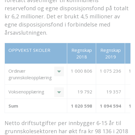
foretatt avsetninger til kommunens
reservefond og egne disposisjonsfond på totalt
kr 6,2 millioner. Det er brukt 4,5 millioner av
egne disposisjonsfond i forbindelse med
årsavslutningen.
OPPVEKST SKOLER
Regnskap
Regnskap
Bu
2018
2019
arrow_drop_down
Ordinær
1 000 806
1 075 236
1 
grunnskoleopplæring
arrow_drop_down
Voksenopplæring
19 792
19 357
Sum
1 020 598
1 094 594
1 
Netto driftsutgifter per innbygger 6-15 år til
grunnskolesektoren har økt fra kr 98 136 i 2018