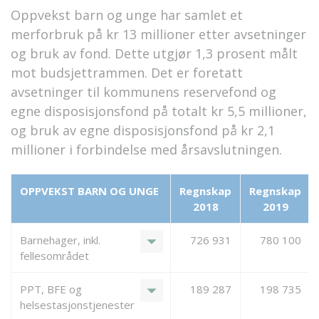
Oppvekst barn og unge har samlet et
merforbruk på kr 13 millioner etter avsetninger
og bruk av fond. Dette utgjør 1,3 prosent målt
mot budsjettrammen. Det er foretatt
avsetninger til kommunens reservefond og
egne disposisjonsfond på totalt kr 5,5 millioner,
og bruk av egne disposisjonsfond på kr 2,1
millioner i forbindelse med årsavslutningen.
OPPVEKST BARN OG UNGE
Regnskap
Regnskap
2018
2019
arrow_drop_down
Barnehager, inkl.
726 931
780 100
fellesområdet
arrow_drop_down
PPT, BFE og
189 287
198 735
helsestasjonstjenester