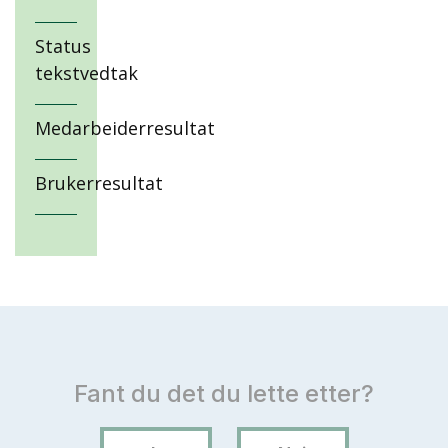
Status
tekstvedtak
Medarbeiderresultat
Brukerresultat