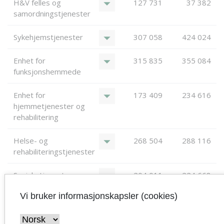
arrow_drop_down
H&V felles og
127 731
37 382
samordningstjenester
arrow_drop_down
Sykehjemstjenester
307 058
424 024
arrow_drop_down
Enhet for
315 835
355 084
funksjonshemmede
arrow_drop_down
Enhet for
173 409
234 616
hjemmetjenester og
rehabilitering
arrow_drop_down
Helse- og
268 504
288 116
rehabiliteringstjenester
arrow_drop_down
Sosiale tjenester
204 011
224 668
Vi bruker informasjonskapsler (cookies)
Sum
1 396 548
1 563 890