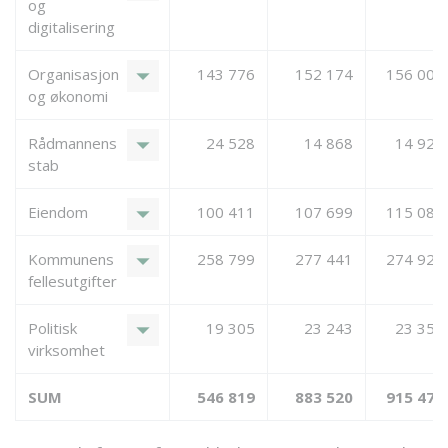
og
digitalisering
arrow_drop_down
Organisasjon
143 776
152 174
156 004
og økonomi
arrow_drop_down
Rådmannens
24 528
14 868
14 925
stab
arrow_drop_down
Eiendom
100 411
107 699
115 088
arrow_drop_down
Kommunens
258 799
277 441
274 923
fellesutgifter
arrow_drop_down
Politisk
19 305
23 243
23 354
virksomhet
SUM
546 819
883 520
915 479