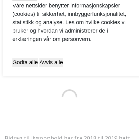
Sandnes brukte i 2019 kr 21 314 i utgifter til
Våre nettsider benytter informasjonskapsler
helse og omsorg per innbygger. Dette er en
(cookies) til sikkerhet, innbyggerfunksjonalitet,
økning på kr 1 316 i forhold til 2018. Sandnes
statistikk og analyse. Les om hvilke cookies vi
ligger under ASSS-gjennomsnittet som er på kr
bruker og hvordan vi administrerer de i
24 656 per innbygger. Landsgjennomsnittet er
erklæringen vår om personvern.
på kr 27 985 per innbygger.
BRUTTO DRIFTSUTGIFTER HELSE OG OMSORG
Godta alle
Avvis alle
PER INNBYGGER 67 ÅR OG OVER
Bidrag til livsopphold har fra 2018 til 2019 hatt