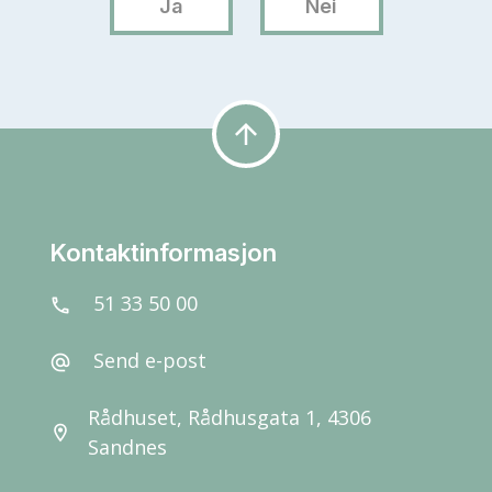
arrow_upward
Kontaktinformasjon
51 33 50 00
call
Send e-post
alternate_email
Rådhuset, Rådhusgata 1, 4306
location_on
Sandnes