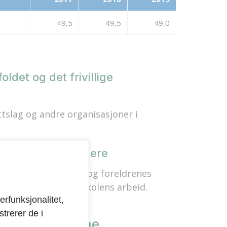
49,5
49,5
49,0
ldet og det frivillige
tslag og andre organisasjoner i
ialog med innbyggere
iljøutvalg, elevråd og foreldrenes
aktivt involvert i skolens arbeid.
erfunksjonalitet,
trerer de i
traktiv kommune