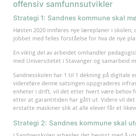
offensiv samfunnsutvikler
Strategi 1: Sandnes kommune skal mø
Høsten 2020 innføres nye læreplaner i skolen, o
jobbet med felles forståelse for hva de nye plan
En viktig del av arbeidet omhandler pedagogis
med Universitetet i Stavanger og samarbeid mel
Sandnesskolen har 1 til 1 dekning på digitale en
videreføre denne satsingen oppgraderes infra
enheter i drift, vil det etter hvert være behov
etter at garantitiden har gått ut. Videre vil d
erstatte maskiner slik at alle elever får et likev
Strategi 2: Sandnes kommune skal ut
I Sandnesskolen arbeides det bevisst med å ut