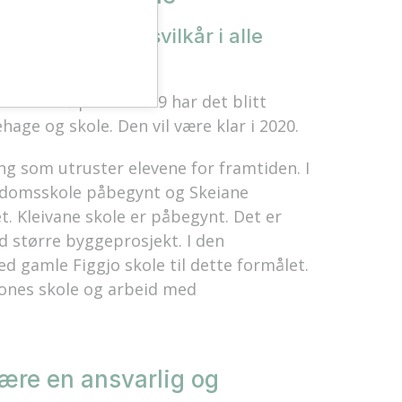
ve- og oppvekstsvilkår i alle
kolen. I løpet av 2019 har det blitt
age og skole. Den vil være klar i 2020.
ng som utruster elevene for framtiden. I
ungdomsskole påbegynt og Skeiane
. Kleivane skole er påbegynt. Det er
ed større byggeprosjekt. I den
d gamle Figgjo skole til dette formålet.
rones skole og arbeid med
ære en ansvarlig og