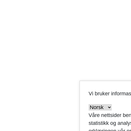
Vi bruker informa
Våre nettsider ben
statistikk og anal
erklæringen vår o