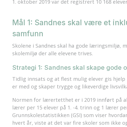
1. oktober 2019 var det registrert 10 168 eleve
Mål 1: Sandnes skal være et ink
samfunn
Skolene i Sandnes skal ha gode læringsmiljø, 
skolemiljø der alle elevene trives.
Strategi 1: Sandnes skal skape gode og 
Tidlig innsats og at flest mulig elever gis hje
er med og skaper trygge og likeverdige livsvilkå
Normen for lærertetthet er i 2019 innført på al
lærer per 15 elever på 1. -4. trinn og 1 lærer per
Grunnskolestatistikken (GSI) som viser hvordan
hvert år, viste at det var fire skoler som ikke