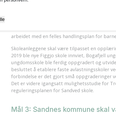
Strategi 1: Sandnes skal sikre gode le
bydeler
lle
Det skal være attraktivt å være barn i Sandness
arbeidet med en felles handlingsplan for barneh
Skoleanleggene skal være tilpasset en opplæri
2019 ble nye Figgjo skole innviet, Bogafjell 
ungdomsskole ble ferdig oppgradert og utvidet
besluttet å etablere faste avlastningsskoler v
forbindelse er det gjort små oppgraderinger ve
Det er videre igangsatt mulighetsstudie for T
reguleringsplanen for Sandved skole.
Mål 3: Sandnes kommune skal v