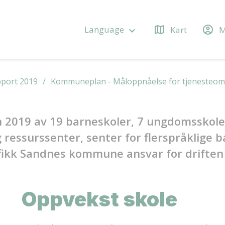
map
account_circle
Language
Kart
M
keyboard_arrow_down
pport 2019
Kommuneplan - Måloppnåelse for tjenesteo
n 2019 av 19 barneskoler, 7 ungdomsskole
 ressurssenter, senter for flerspråklige 
fikk Sandnes kommune ansvar for driften 
Oppvekst skole