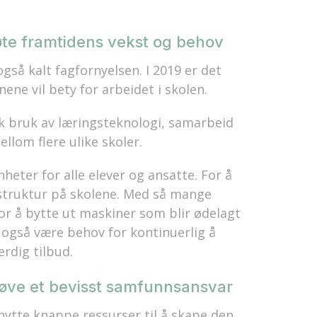
te framtidens vekst og behov
gså kalt fagfornyelsen. I 2019 er det
ene vil bety for arbeidet i skolen.
k bruk av læringsteknologi, samarbeid
lom flere ulike skoler.
heter for alle elever og ansatte. For å
struktur på skolene. Med så mange
 for å bytte ut maskiner som blir ødelagt
et også være behov for kontinuerlig å
erdig tilbud.
øve et bevisst samfunnsansvar
nytte knappe ressurser til å skape den