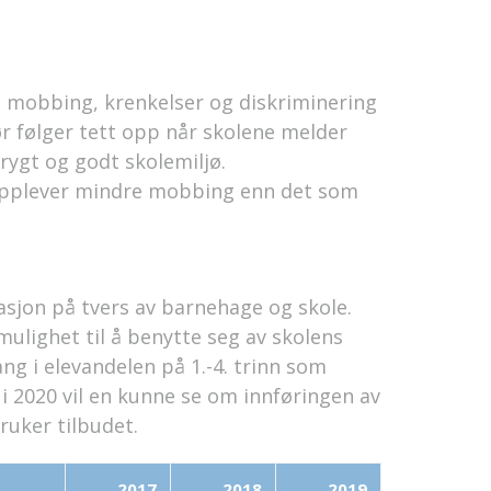
n mobbing, krenkelser og diskriminering
ør følger tett opp når skolene melder
trygt og godt skolemiljø.
 opplever mindre mobbing enn det som
sjon på tvers av barnehage og skole.
mulighet til å benytte seg av skolens
ang i elevandelen på 1.-4. trinn som
 i 2020 vil en kunne se om innføringen av
ruker tilbudet.
2017
2018
2019