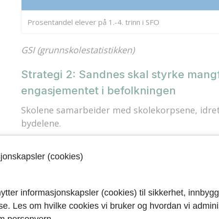
Prosentandel elever på 1.-4. trinn i SFO
GSI (grunnskolestatistikken)
Strategi 2: Sandnes skal styrke mangfo
engasjementet i befolkningen
Skolene samarbeider med skolekorpsene, idret
bydelene.
Strategi 3: Sandnes skal sikre god d
sjonskapsler (cookies)
Skolene har etablerte samarbeidsutvalg, skolem
arbeidsutvalg. Brukerorganisasjonene skal være 
ytter informasjonskapsler (cookies) til sikkerhet, innbygg
yse. Les om hvilke cookies vi bruker og hvordan vi adminis
Mål 2: Sandnes skal være en at
m personvern.